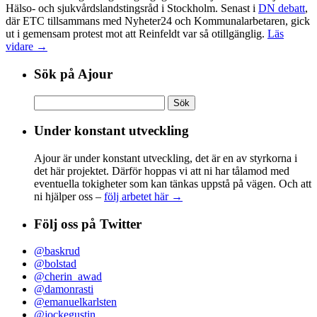
Hälso- och sjukvårdslandstingsråd i Stockholm. Senast i
DN debatt
,
där ETC tillsammans med Nyheter24 och Kommunalarbetaren, gick
ut i gemensam protest mot att Reinfeldt var så otillgänglig.
Läs
vidare →
Sök på Ajour
Sök
efter:
Under konstant utveckling
Ajour är under konstant utveckling, det är en av styrkorna i
det här projektet. Därför hoppas vi att ni har tålamod med
eventuella tokigheter som kan tänkas uppstå på vägen. Och att
ni hjälper oss –
följ arbetet här →
Följ oss på Twitter
@baskrud
@bolstad
@cherin_awad
@damonrasti
@emanuelkarlsten
@jockegustin