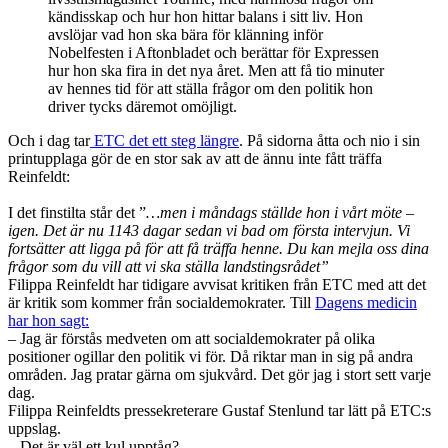
kändisskap och hur hon hittar balans i sitt liv. Hon
avslöjar vad hon ska bära för klänning inför
Nobelfesten i Aftonbladet och berättar för Expressen
hur hon ska fira in det nya året. Men att få tio minuter
av hennes tid för att ställa frågor om den politik hon
driver tycks däremot omöjligt.
Och i dag tar
ETC det ett steg längre
. På sidorna åtta och nio i sin
printupplaga gör de en stor sak av att de ännu inte fått träffa
Reinfeldt:
I det finstilta står det ”
…men i måndags ställde hon i vårt möte –
igen. Det är nu 1143 dagar sedan vi bad om första intervjun. Vi
fortsätter att ligga på för att få träffa henne. Du kan mejla oss dina
frågor som du vill att vi ska ställa landstingsrådet”
Filippa Reinfeldt har tidigare avvisat kritiken från ETC med att det
är kritik som kommer från socialdemokrater. Till
Dagens medicin
har hon sagt:
– Jag är förstås medveten om att socialdemokrater på olika
positioner ogillar den politik vi för. Då riktar man in sig på andra
områden. Jag pratar gärna om sjukvård. Det gör jag i stort sett varje
dag.
Filippa Reinfeldts pressekreterare Gustaf Stenlund tar lätt på ETC:s
uppslag.
– Det är väl ett kul upptåg?