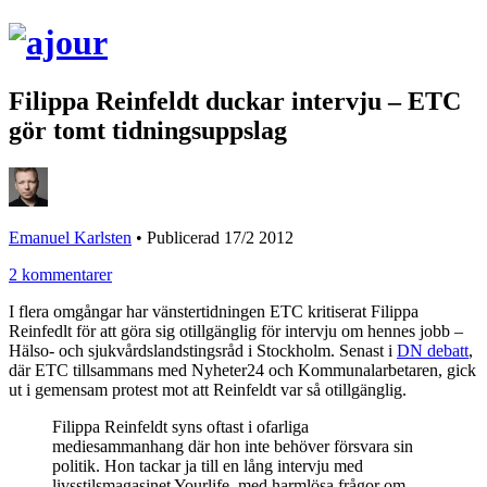
Filippa Reinfeldt duckar intervju – ETC
gör tomt tidningsuppslag
Emanuel Karlsten
•
Publicerad 17/2 2012
2 kommentarer
I flera omgångar har vänstertidningen ETC kritiserat Filippa
Reinfedlt för att göra sig otillgänglig för intervju om hennes jobb –
Hälso- och sjukvårdslandstingsråd i Stockholm. Senast i
DN debatt
,
där ETC tillsammans med Nyheter24 och Kommunalarbetaren, gick
ut i gemensam protest mot att Reinfeldt var så otillgänglig.
Filippa Reinfeldt syns oftast i ofarliga
mediesammanhang där hon inte behöver försvara sin
politik. Hon tackar ja till en lång intervju med
livsstilsmagasinet Yourlife, med harmlösa frågor om