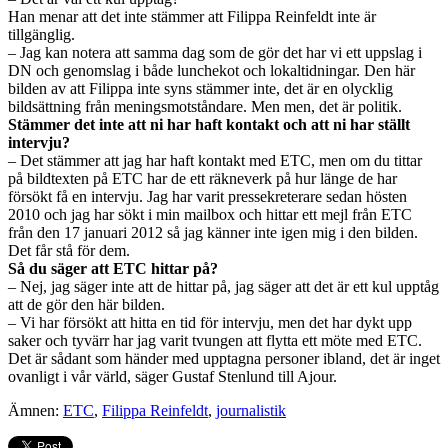
Han menar att det inte stämmer att Filippa Reinfeldt inte är
tillgänglig.
– Jag kan notera att samma dag som de gör det har vi ett uppslag i
DN och genomslag i både lunchekot och lokaltidningar. Den här
bilden av att Filippa inte syns stämmer inte, det är en olycklig
bildsättning från meningsmotståndare. Men men, det är politik.
Stämmer det inte att ni har haft kontakt och att ni har ställt
intervju?
– Det stämmer att jag har haft kontakt med ETC, men om du tittar
på bildtexten på ETC har de ett räkneverk på hur länge de har
försökt få en intervju. Jag har varit pressekreterare sedan hösten
2010 och jag har sökt i min mailbox och hittar ett mejl från ETC
från den 17 januari 2012 så jag känner inte igen mig i den bilden.
Det får stå för dem.
Så du säger att ETC hittar på?
– Nej, jag säger inte att de hittar på, jag säger att det är ett kul upptåg
att de gör den här bilden.
– Vi har försökt att hitta en tid för intervju, men det har dykt upp
saker och tyvärr har jag varit tvungen att flytta ett möte med ETC.
Det är sådant som händer med upptagna personer ibland, det är inget
ovanligt i vår värld, säger Gustaf Stenlund till Ajour.
Ämnen:
ETC
,
Filippa Reinfeldt
,
journalistik