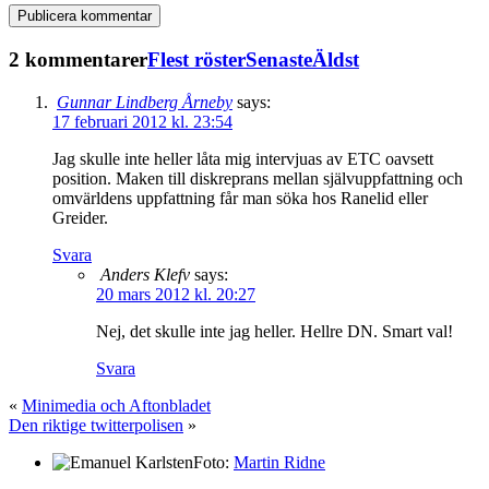
2 kommentarer
Flest röster
Senaste
Äldst
Gunnar Lindberg Årneby
says:
17 februari 2012 kl. 23:54
Jag skulle inte heller låta mig intervjuas av ETC oavsett
position. Maken till diskreprans mellan självuppfattning och
omvärldens uppfattning får man söka hos Ranelid eller
Greider.
Svara
Anders Klefv
says:
20 mars 2012 kl. 20:27
Nej, det skulle inte jag heller. Hellre DN. Smart val!
Svara
«
Minimedia och Aftonbladet
Den riktige twitterpolisen
»
Foto:
Martin Ridne