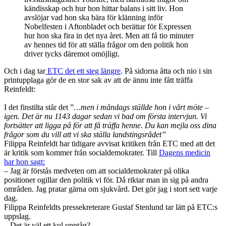
kändisskap och hur hon hittar balans i sitt liv. Hon
avslöjar vad hon ska bära för klänning inför
Nobelfesten i Aftonbladet och berättar för Expressen
hur hon ska fira in det nya året. Men att få tio minuter
av hennes tid för att ställa frågor om den politik hon
driver tycks däremot omöjligt.
Och i dag tar
ETC det ett steg längre
. På sidorna åtta och nio i sin
printupplaga gör de en stor sak av att de ännu inte fått träffa
Reinfeldt:
I det finstilta står det ”
…men i måndags ställde hon i vårt möte –
igen. Det är nu 1143 dagar sedan vi bad om första intervjun. Vi
fortsätter att ligga på för att få träffa henne. Du kan mejla oss dina
frågor som du vill att vi ska ställa landstingsrådet”
Filippa Reinfeldt har tidigare avvisat kritiken från ETC med att det
är kritik som kommer från socialdemokrater. Till
Dagens medicin
har hon sagt:
– Jag är förstås medveten om att socialdemokrater på olika
positioner ogillar den politik vi för. Då riktar man in sig på andra
områden. Jag pratar gärna om sjukvård. Det gör jag i stort sett varje
dag.
Filippa Reinfeldts pressekreterare Gustaf Stenlund tar lätt på ETC:s
uppslag.
– Det är väl ett kul upptåg?