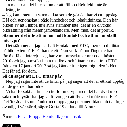
Han menar att det inte stämmer att Filippa Reinfeldt inte är
tillgänglig.
– Jag kan notera att samma dag som de gör det har vi ett uppslag i
DN och genomslag i både lunchekot och lokaltidningar. Den här
bilden av att Filippa inte syns stämmer inte, det är en olycklig
bildsättning från meningsmotståndare. Men men, det är politik.
Stämmer det inte att ni har haft kontakt och att ni har ställt
intervju?
– Det stämmer att jag har haft kontakt med ETC, men om du tittar
på bildtexten på ETC har de ett räkneverk på hur länge de har
försökt få en intervju. Jag har varit pressekreterare sedan hösten
2010 och jag har sökt i min mailbox och hittar ett mejl från ETC
från den 17 januari 2012 så jag känner inte igen mig i den bilden.
Det får stå för dem.
Så du säger att ETC hittar på?
– Nej, jag säger inte att de hittar på, jag säger att det är ett kul upptåg
att de gör den här bilden.
– Vi har försökt att hitta en tid för intervju, men det har dykt upp
saker och tyvärr har jag varit tvungen att flytta ett möte med ETC.
Det är sådant som händer med upptagna personer ibland, det är inget
ovanligt i vår värld, säger Gustaf Stenlund till Ajour.
Ämnen:
ETC
,
Filippa Reinfeldt
,
journalistik