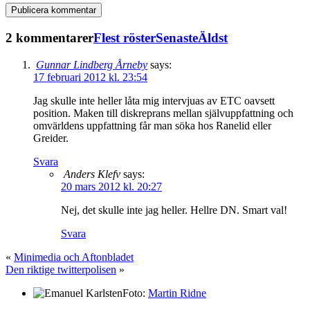
2 kommentarer
Flest röster
Senaste
Äldst
Gunnar Lindberg Årneby
says:
17 februari 2012 kl. 23:54
Jag skulle inte heller låta mig intervjuas av ETC oavsett
position. Maken till diskreprans mellan självuppfattning och
omvärldens uppfattning får man söka hos Ranelid eller
Greider.
Svara
Anders Klefv
says:
20 mars 2012 kl. 20:27
Nej, det skulle inte jag heller. Hellre DN. Smart val!
Svara
«
Minimedia och Aftonbladet
Den riktige twitterpolisen
»
Foto:
Martin Ridne