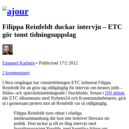
Filippa Reinfeldt duckar intervju – ETC
gör tomt tidningsuppslag
Emanuel Karlsten
•
Publicerad 17/2 2012
2 kommentarer
I flera omgångar har vänstertidningen ETC kritiserat Filippa
Reinfedlt för att göra sig otillgänglig för intervju om hennes jobb –
Hälso- och sjukvårdslandstingsråd i Stockholm. Senast i
DN debatt
,
där ETC tillsammans med Nyheter24 och Kommunalarbetaren, gick
ut i gemensam protest mot att Reinfeldt var så otillgänglig.
Filippa Reinfeldt syns oftast i ofarliga
mediesammanhang där hon inte behöver försvara sin
politik. Hon tackar ja till en lång intervju med
livsstilsmagasinet Yourlife, med harmlösa frågor om