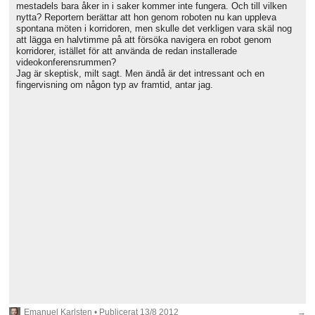
mestadels bara åker in i saker kommer inte fungera. Och till vilken
nytta? Reportern berättar att hon genom roboten nu kan uppleva
spontana möten i korridoren, men skulle det verkligen vara skäl nog
att lägga en halvtimme på att försöka navigera en robot genom
korridorer, istället för att använda de redan installerade
videokonferensrummen?
Jag är skeptisk, milt sagt. Men ändå är det intressant och en
fingervisning om någon typ av framtid, antar jag.
Emanuel Karlsten
• Publicerat
13/8 2012
→