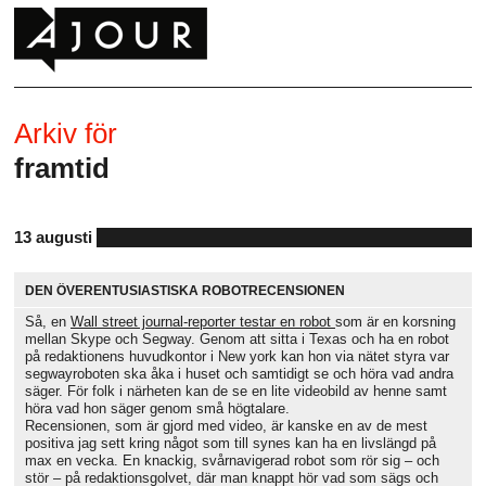
Arkiv för
framtid
13 augusti
DEN ÖVERENTUSIASTISKA ROBOTRECENSIONEN
Så, en
Wall street journal-reporter testar en robot
som är en korsning
mellan Skype och Segway. Genom att sitta i Texas och ha en robot
på redaktionens huvudkontor i New york kan hon via nätet styra var
segwayroboten ska åka i huset och samtidigt se och höra vad andra
säger. För folk i närheten kan de se en lite videobild av henne samt
höra vad hon säger genom små högtalare.
Recensionen, som är gjord med video, är kanske en av de mest
positiva jag sett kring något som till synes kan ha en livslängd på
max en vecka. En knackig, svårnavigerad robot som rör sig – och
stör – på redaktionsgolvet, där man knappt hör vad som sägs och