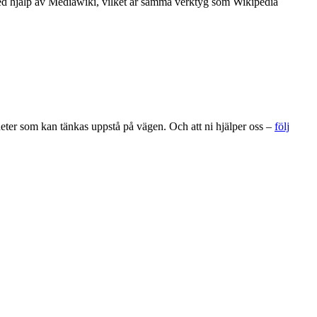
 med hjälp av Mediawiki, vilket är samma verktyg som Wikipedia
gheter som kan tänkas uppstå på vägen. Och att ni hjälper oss –
följ