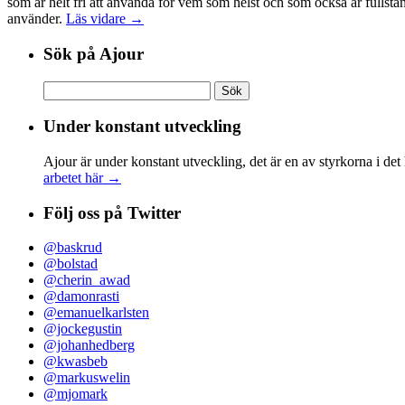
som är helt fri att använda för vem som helst och som också är fullst
använder.
Läs vidare →
Sök på Ajour
Sök
efter:
Under konstant utveckling
Ajour är under konstant utveckling, det är en av styrkorna i det
arbetet här →
Följ oss på Twitter
@baskrud
@bolstad
@cherin_awad
@damonrasti
@emanuelkarlsten
@jockegustin
@johanhedberg
@kwasbeb
@markuswelin
@mjomark