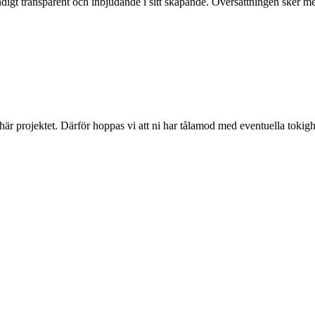
ändigt transparent och inbjudande i sitt skapande. Översättningen sker
 här projektet. Därför hoppas vi att ni har tålamod med eventuella toki