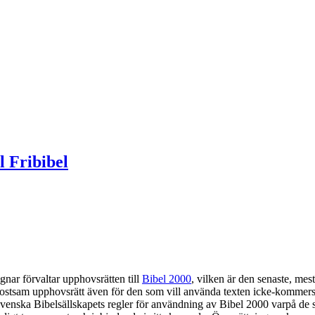
l Fribibel
gnar förvaltar upphovsrätten till
Bibel 2000
, vilken är den senaste, me
 kostsam upphovsrätt även för den som vill använda texten icke-kommersi
Svenska Bibelsällskapets regler för användning av Bibel 2000 varpå de s