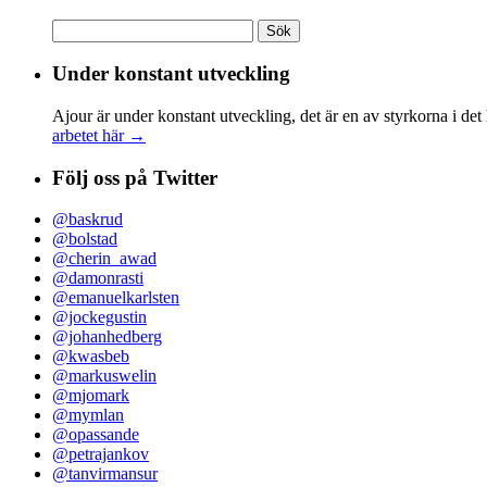
Sök
efter:
Under konstant utveckling
Ajour är under konstant utveckling, det är en av styrkorna i det
arbetet här →
Följ oss på Twitter
@baskrud
@bolstad
@cherin_awad
@damonrasti
@emanuelkarlsten
@jockegustin
@johanhedberg
@kwasbeb
@markuswelin
@mjomark
@mymlan
@opassande
@petrajankov
@tanvirmansur