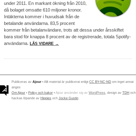
under 2011. En markant ökning från 2010,
då bolaget omsatte 610 miljoner kronor.
Intäkterna kommer i huvudsak från de
betalande användarna. 83,5 procent
kommer från betalanvändare, trots att dessa under årsskiftet
bara stod för knappa 8 procent av de registrerade, totala Spotify-
användarna.
LÄS VIDARE →
Publiceras av
Ajour
• Allt material är publicerat enligt
CC BY-NC-ND
om inget annat
anges
Om Ajour
•
Policy och kakor
•
Ajour använder sig av
WordPress
, design av
TDH
och
hackas löpande av
Hippies
och
Jocke Gustin