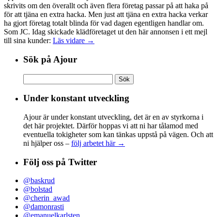
skrivits om den överallt och även flera företag passar på att haka på
för att tjäna en extra hacka. Men just att tjäna en extra hacka verkar
ha gjort företag totalt blinda för vad dagen egentligen handlar om.
Som JC. Idag skickade klädföretaget ut den här annonsen i ett mejl
till sina kunder:
Läs vidare →
Sök på Ajour
Sök
efter:
Under konstant utveckling
Ajour är under konstant utveckling, det är en av styrkorna i
det här projektet. Därför hoppas vi att ni har tålamod med
eventuella tokigheter som kan tänkas uppstå på vägen. Och att
ni hjälper oss –
följ arbetet här →
Följ oss på Twitter
@baskrud
@bolstad
@cherin_awad
@damonrasti
@emanuelkarlsten