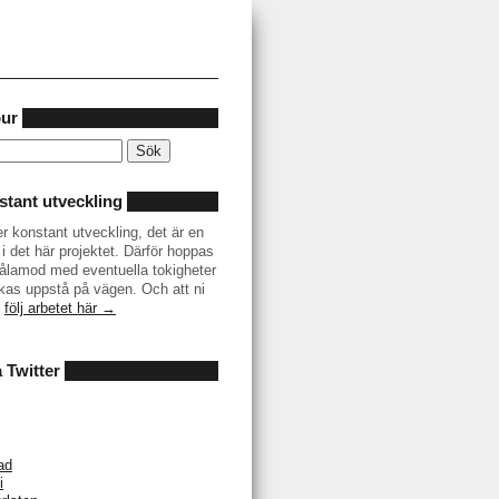
our
tant utveckling
er konstant utveckling, det är en
i det här projektet. Därför hoppas
r tålamod med eventuella tokigheter
as uppstå på vägen. Och att ni
–
följ arbetet här →
å Twitter
ad
i