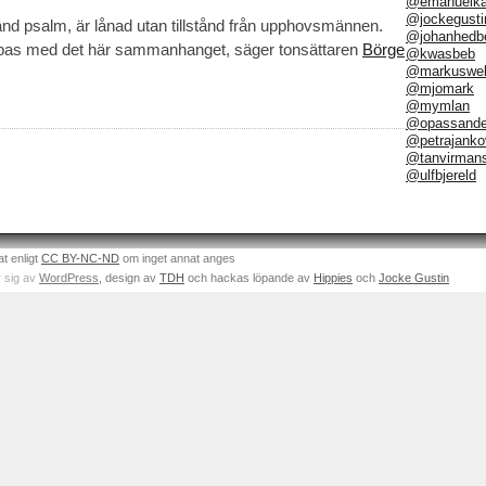
@emanuelka
@jockegusti
nd psalm, är lånad utan tillstånd från upphovsmännen.
@johanhedb
knippas med det här sammanhanget, säger tonsättaren
Börge
@kwasbeb
@markuswel
@mjomark
@mymlan
@opassand
@petrajanko
@tanvirman
@ulfbjereld
at enligt
CC BY-NC-ND
om inget annat anges
 sig av
WordPress
, design av
TDH
och hackas löpande av
Hippies
och
Jocke Gustin