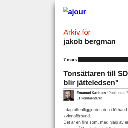
Arkiv för
jakob bergman
7 mars
Tonsättaren till S
blir jätteledsen"
Emanuel Karlsten
•
Publicerad 
31 kommentarer
I dag offentliggjordes den i förh
kvinnoförbund.
Det är en film som, med hjälp av 