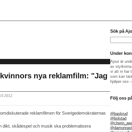
Sök på Aj
Sök
efter:
Under kons
Ajour är und
av styrkorna 
vi att ni ha
Dkvinnors nya reklamfilm: "Jag
som kan tänk
hjälper oss 
7/3 2012
Följ oss p
and omdiskuterade reklamfilmen för Sverigedemokraternas
@baskrud
@bolstad
@cherin_aw
en dikt, skådespel och musik ska problematisera
@damonrast