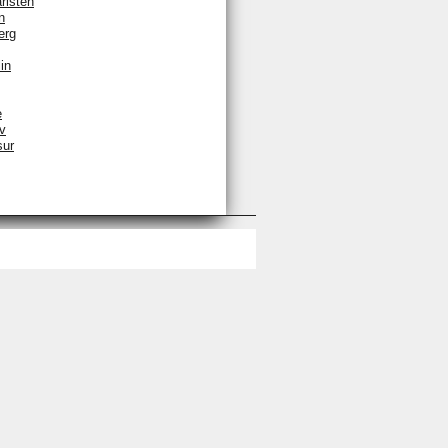
rlsten
n
erg
in
e
v
sur