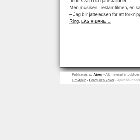
hedersvåld och jämställdhet.
Men musiken i reklamfilmen, en kä
– Jag blir jätteledsen för att för
Ring
.
LÄS VIDARE →
Publiceras av
Ajour
• Allt material är publicer
Om Ajour
•
Policy och kakor
•
Ajour använder