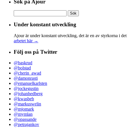
Sök på Ajour
Sök
efter:
Under konstant utveckling
Ajour är under konstant utveckling, det är en av styrkorna i det
arbetet här →
Följ oss på Twitter
@baskrud
@bolstad
@cherin_awad
@damonrasti
@emanuelkarlsten
@jockegustin
@johanhedberg
@kwasbeb
@markuswelin
@mjomark
@mymlan
@opassande
@petrajankov