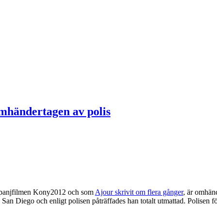
omhändertagen av polis
kampanjfilmen Kony2012 och som
Ajour skrivit om flera gånger
, är omhän
 San Diego och enligt polisen påträffades han totalt utmattad. Polisen f