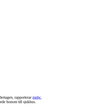
dertagen, rapporterar
mnbc
.
örde honom till sjukhus.