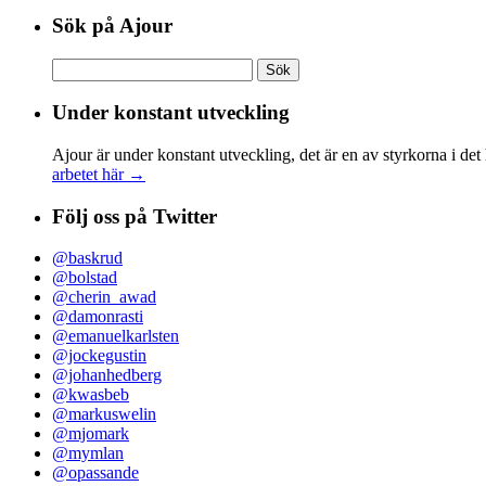
Sök på Ajour
Sök
efter:
Under konstant utveckling
Ajour är under konstant utveckling, det är en av styrkorna i det
arbetet här →
Följ oss på Twitter
@baskrud
@bolstad
@cherin_awad
@damonrasti
@emanuelkarlsten
@jockegustin
@johanhedberg
@kwasbeb
@markuswelin
@mjomark
@mymlan
@opassande