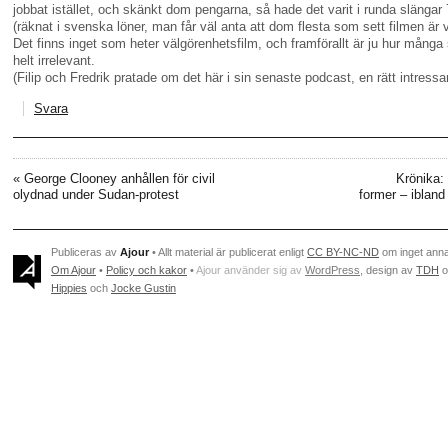
jobbat istället, och skänkt dom pengarna, så hade det varit i runda slängar 
(räknat i svenska löner, man får väl anta att dom flesta som sett filmen är 
Det finns inget som heter välgörenhetsfilm, och framförallt är ju hur många
helt irrelevant.
(Filip och Fredrik pratade om det här i sin senaste podcast, en rätt intress
Svara
«
George Clooney anhållen för civil
Krönika:
olydnad under Sudan-protest
former – iblan
Publiceras av
Ajour
• Allt material är publicerat enligt
CC BY-NC-ND
om inget ann
Om Ajour
•
Policy och kakor
•
Ajour använder sig av
WordPress
, design av
TDH
o
Hippies
och
Jocke Gustin