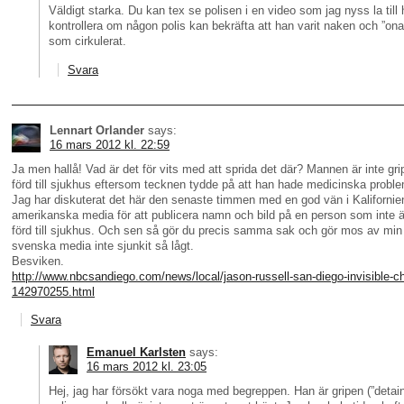
Väldigt starka. Du kan tex se polisen i en video som jag nyss la till 
kontrollera om någon polis kan bekräfta att han varit naken och ”onan
som cirkulerat.
Svara
Lennart Orlander
says:
16 mars 2012 kl. 22:59
Ja men hallå! Vad är det för vits med att sprida det där? Mannen är inte gr
förd till sjukhus eftersom tecknen tydde på att han hade medicinska probl
Jag har diskuterat det här den senaste timmen med en god vän i Kalifornien
amerikanska media för att publicera namn och bild på en person som inte ä
förd till sjukhus. Och sen så gör du precis samma sak och gör mos av min
svenska media inte sjunkit så lågt.
Besviken.
http://www.nbcsandiego.com/news/local/jason-russell-san-diego-invisible-c
142970255.html
Svara
Emanuel Karlsten
says:
16 mars 2012 kl. 23:05
Hej, jag har försökt vara noga med begreppen. Han är gripen (”detaine