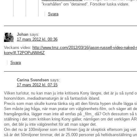
”kvarhållen” om ”detained”. Försöker luska vidare.
Svara
Johan
says:
17 mars 2012 kl. 00:36
Veckans video:
http://www.tmz.com/2012/03/16/jason-russell-video-naked
kony/#.T2POPuNWr6Z
Svara
Carina Svendsen
says:
17 mars 2012 kl. 07:15
Vilken tur/otur, nu kan man ju inte kritisera Kony längre, det är ju så synd 
honom/dom..mediadramaturgin är så fantastisk ibland.
Precis som man skulle kunna tänka sig att den första hypen skulle lägga si
Sen måste jag fråga, när man pratar om välgörenhets-film, och säger att de
framgångsrika, lägger man inte all emfas på _film_ då? Och dessutom så ta
ställning i det som kritiken kring Kony gäller, nämligen om det verkligen Ä
om, det blir ju inte välgörenhet för att man säger det.
Om det nu är 100miljoner som sett filmen (jag är skeptisk eftersom jag vet hu
så är det 50miljoner timmar, det är 25.000 personer på heltidsanställning u