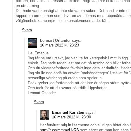
polisen, och allmänintresset är extremt högt. Jag har hela tiden haf
en utmattning.
Det hade varit konstigt att inte skriva om saken. Det handlar inte om
rapportera om en man som drivit en av tidernas mest uppmärksamm
välgörenhetskampanjer – och konsekvenserna det fått.
Svara
Lennart Orlander
says:
16 mars 2012 kl. 23:23
Hej Emanuel
Jag får be om ursäkt, jag var lite för kategorisk i mitt inlägg. J
enkelt. Jag hade redan läst om det på msnbc och blivit förb
Och du vidarebefordrade faktiskt inga detaljer därifrån. Heder 
Jag skulle nog ändå ha använt ”omhändertagen” i stället för 
personliga värdering på orden som spelar in.
Dock tycker jag fortfarande att det inte är någon större nytta 
Och tack för att du svarar på kritik. Uppskattas.
Lennart Orlander
Svara
Emanuel Karlsten
says:
16 mars 2012 kl. 23:30
Har förvirrat mig in i termerna och slutligen hittat den 
http://t.co/mmmvUvRB
som säger att man kan säga b