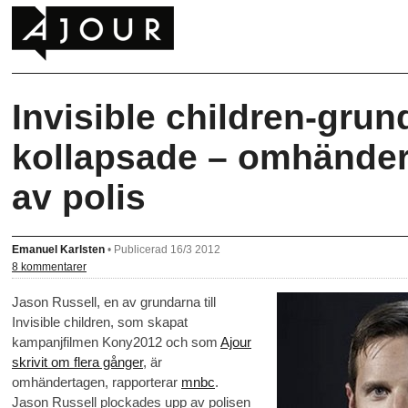
Invisible children-grun
kollapsade – omhände
av polis
Emanuel Karlsten
•
Publicerad 16/3 2012
8 kommentarer
Jason Russell, en av grundarna till
Invisible children, som skapat
kampanjfilmen Kony2012 och som
Ajour
skrivit om flera gånger
, är
omhändertagen, rapporterar
mnbc
.
Jason Russell plockades upp av polisen