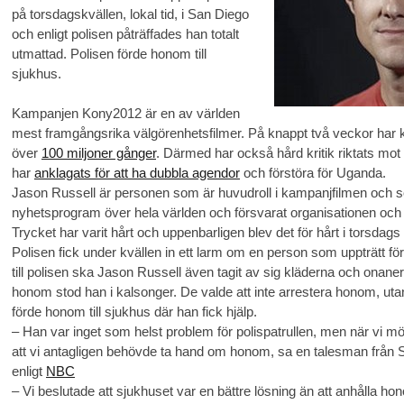
på torsdagskvällen, lokal tid, i San Diego
och enligt polisen påträffades han totalt
utmattad. Polisen förde honom till
sjukhus.
Kampanjen Kony2012 är en av världen
mest framgångsrika välgörenhetsfilmer. På knappt två veckor har 
över
100 miljoner gånger
. Därmed har också hård kritik riktats mot
har
anklagats för att ha dubbla agendor
och förstöra för Uganda.
Jason Russell är personen som är huvudroll i kampanjfilmen och so
nyhetsprogram över hela världen och försvarat organisationen och
Trycket har varit hårt och uppenbarligen blev det för hårt i torsdags 
Polisen fick under kvällen in ett larm om en person som uppträtt förv
till polisen ska Jason Russell även tagit av sig kläderna och onaner
honom stod han i kalsonger. De valde att inte arrestera honom, u
förde honom till sjukhus där han fick hjälp.
– Han var inget som helst problem för polispatrullen, men när vi m
att vi antagligen behövde ta hand om honom, sa en talesman från S
enligt
NBC
– Vi beslutade att sjukhuset var en bättre lösning än att anhålla ho