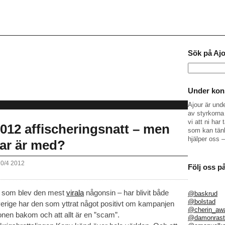
Sök på Aj
Sök
efter:
Under kons
Ajour är und
av styrkorna 
vi att ni ha
2012 affischeringsnatt – men
som kan tänk
hjälper oss 
ar är med?
20/4 2012
Följ oss p
n som blev den mest
virala
någonsin – har blivit både
@baskrud
@bolstad
Sverige har den som yttrat något positivt om kampanjen
@cherin_aw
ionen bakom och att allt är en ”scam”.
@damonrast