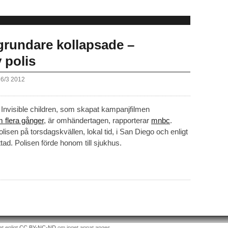
-grundare kollapsade –
 polis
16/3 2012
l Invisible children, som skapat kampanjfilmen
m flera gånger
, är omhändertagen, rapporterar
mnbc
.
isen på torsdagskvällen, lokal tid, i San Diego och enligt
ttad. Polisen förde honom till sjukhus.
at enligt
CC BY-NC-ND
om inget annat anges