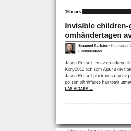
16 mars
Invisible children
omhändertagen av
Emanuel Karlsten
•
Publicerad 
8 kommentarer
Jason Russell, en av grundarna til
Kony2012 och som
Ajour skrivit o
Jason Russell plockades upp av pol
polisen påträffades han totalt utma
LÄS VIDARE →
Publiceras av
Ajour
• Allt material är publicer