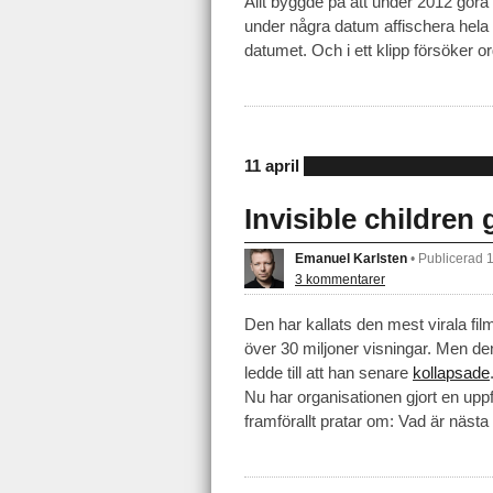
Allt byggde på att under 2012 göra
under några datum affischera hela 
datumet. Och i ett klipp försöker
11 april
Invisible children 
Emanuel Karlsten
•
Publicerad 
3 kommentarer
Den har kallats den mest virala fi
över 30 miljoner visningar. Men d
ledde till att han senare
kollapsade
Nu har organisationen gjort en upp
framförallt pratar om: Vad är näst