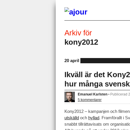
Arkiv för
kony2012
20 april
Ikväll är det Kony
hur många svensk
Emanuel Karlsten
•
Publicerad 
5 kommentarer
Kony2012 – kampanjen och filme
utskälld
och
hyllad
. Framförallt i 
snabbt tillrättavisats om organisat