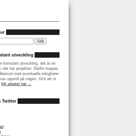
our
tant utveckling
er konstant utveckling, det är en
i det här projektet. Därför hoppas
r tålamod med eventuella tokigheter
as uppstå på vägen. Och att ni
–
följ arbetet här →
å Twitter
ad
i