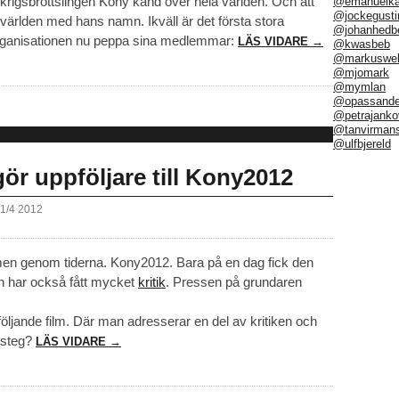
 krigsbrottslingen Kony känd över hela världen. Och att
@emanuelka
@jockegusti
världen med hans namn. Ikväll är det första stora
@johanhedb
 organisationen nu peppa sina medlemmar:
LÄS VIDARE →
@kwasbeb
@markuswel
@mjomark
@mymlan
@opassand
@petrajanko
@tanvirman
@ulfbjereld
gör uppföljare till Kony2012
11/4 2012
lmen genom tiderna. Kony2012. Bara på en dag fick den
en har också fått mycket
kritik
. Pressen på grundaren
.
följande film. Där man adresserar en del av kritiken och
a steg?
LÄS VIDARE →