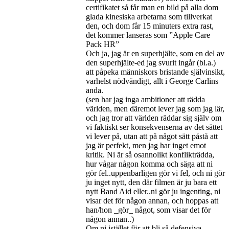
certifikatet så får man en bild på alla dom
glada kinesiska arbetarna som tillverkat
den, och dom får 15 minuters extra rast,
det kommer lanseras som ”Apple Care
Pack HR”
Och ja, jag är en superhjälte, som en del av
den superhjälte-ed jag svurit ingår (bl.a.)
att påpeka människors bristande självinsikt,
varhelst nödvändigt, allt i George Carlins
anda.
(sen har jag inga ambitioner att rädda
världen, men däremot lever jag som jag lär,
och jag tror att världen räddar sig själv om
vi faktiskt ser konsekvenserna av det sättet
vi lever på, utan att på något sätt påstå att
jag är perfekt, men jag har inget emot
kritik. Ni är så osannolikt konflikträdda,
hur vågar någon komma och säga att ni
gör fel..uppenbarligen gör vi fel, och ni gör
ju inget nytt, den där filmen är ju bara ett
nytt Band Aid eller..ni gör ju ingenting, ni
visar det för någon annan, och hoppas att
han/hon _gör_ något, som visar det för
någon annan..)
Om ni istället för att bli så defensiva