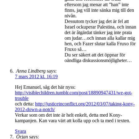
eftersom jag menar att ”han” inte
finns, jag vill inte sänka mig till den
nivån.
Dessutom tycker jag det är fel att
Israel ockuperar Palestina, och innan
det är åtgärdat tänker jag inte prata
om judar…och innan alla kallar mig
hen, och Fazer slutar kalla Fruxo för
Fruxo så…
Du ser säkert att det öppnar för
oändliga diskussionsmöjligheter…
Anna Lindberg
says:
7 mars 2012 kl. 16:19
Hej Emanuel, såg det här nyss:
http://visiblechildren.tumblr.com/post/18890947431/we-got-
trouble
och detta:
http://justiceinconflict.org/2012/03/07/taking-kony-
2012-down-a-notch/
Verkar som om det inte är helt enkelt, detta med Kony-
kampanjen. Kan vara värt att kolla upp och ta med i texten.
Svara
Örjan
says: