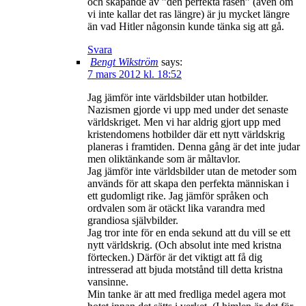
och skapande av ”den perfekta rasen” (även om
vi inte kallar det ras längre) är ju mycket längre
än vad Hitler någonsin kunde tänka sig att gå.
Svara
Bengt Wikström
says:
7 mars 2012 kl. 18:52
Jag jämför inte världsbilder utan hotbilder.
Nazismen gjorde vi upp med under det senaste
världskriget. Men vi har aldrig gjort upp med
kristendomens hotbilder där ett nytt världskrig
planeras i framtiden. Denna gång är det inte judar
men oliktänkande som är måltavlor.
Jag jämför inte världsbilder utan de metoder som
används för att skapa den perfekta människan i
ett gudomligt rike. Jag jämför språken och
ordvalen som är otäckt lika varandra med
grandiosa självbilder.
Jag tror inte för en enda sekund att du vill se ett
nytt världskrig. (Och absolut inte med kristna
förtecken.) Därför är det viktigt att få dig
intresserad att bjuda motstånd till detta kristna
vansinne.
Min tanke är att med fredliga medel agera mot