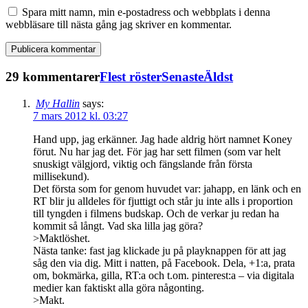
Spara mitt namn, min e-postadress och webbplats i denna
webbläsare till nästa gång jag skriver en kommentar.
29 kommentarer
Flest röster
Senaste
Äldst
My Hallin
says:
7 mars 2012 kl. 03:27
Hand upp, jag erkänner. Jag hade aldrig hört namnet Koney
förut. Nu har jag det. För jag har sett filmen (som var helt
snuskigt välgjord, viktig och fängslande från första
millisekund).
Det första som for genom huvudet var: jahapp, en länk och en
RT blir ju alldeles för fjuttigt och står ju inte alls i proportion
till tyngden i filmens budskap. Och de verkar ju redan ha
kommit så långt. Vad ska lilla jag göra?
>Maktlöshet.
Nästa tanke: fast jag klickade ju på playknappen för att jag
såg den via dig. Mitt i natten, på Facebook. Dela, +1:a, prata
om, bokmärka, gilla, RT:a och t.om. pinterest:a – via digitala
medier kan faktiskt alla göra någonting.
>Makt.