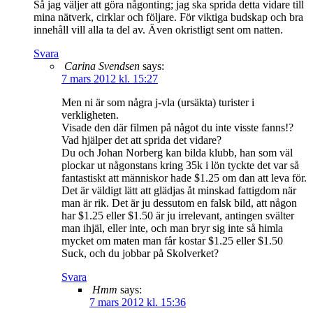
Så jag väljer att göra någonting; jag ska sprida detta vidare till
mina nätverk, cirklar och följare. För viktiga budskap och bra
innehåll vill alla ta del av. Även okristligt sent om natten.
Svara
Carina Svendsen
says:
7 mars 2012 kl. 15:27
Men ni är som några j-vla (ursäkta) turister i
verkligheten.
Visade den där filmen på något du inte visste fanns!?
Vad hjälper det att sprida det vidare?
Du och Johan Norberg kan bilda klubb, han som väl
plockar ut någonstans kring 35k i lön tyckte det var så
fantastiskt att människor hade $1.25 om dan att leva för.
Det är väldigt lätt att glädjas åt minskad fattigdom när
man är rik. Det är ju dessutom en falsk bild, att någon
har $1.25 eller $1.50 är ju irrelevant, antingen svälter
man ihjäl, eller inte, och man bryr sig inte så himla
mycket om maten man får kostar $1.25 eller $1.50
Suck, och du jobbar på Skolverket?
Svara
Hmm
says:
7 mars 2012 kl. 15:36