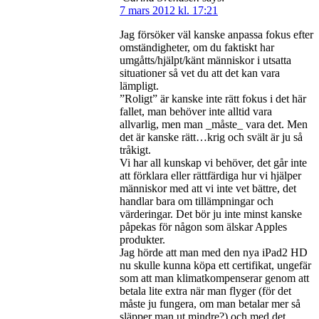
7 mars 2012 kl. 17:21
Jag försöker väl kanske anpassa fokus efter
omständigheter, om du faktiskt har
umgåtts/hjälpt/känt människor i utsatta
situationer så vet du att det kan vara
lämpligt.
”Roligt” är kanske inte rätt fokus i det här
fallet, man behöver inte alltid vara
allvarlig, men man _måste_ vara det. Men
det är kanske rätt…krig och svält är ju så
tråkigt.
Vi har all kunskap vi behöver, det går inte
att förklara eller rättfärdiga hur vi hjälper
människor med att vi inte vet bättre, det
handlar bara om tillämpningar och
värderingar. Det bör ju inte minst kanske
påpekas för någon som älskar Apples
produkter.
Jag hörde att man med den nya iPad2 HD
nu skulle kunna köpa ett certifikat, ungefär
som att man klimatkompenserar genom att
betala lite extra när man flyger (för det
måste ju fungera, om man betalar mer så
släpper man ut mindre?) och med det