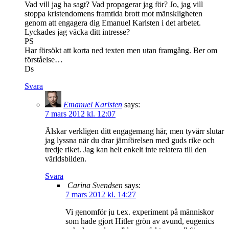
Vad vill jag ha sagt? Vad propagerar jag för? Jo, jag vill
stoppa kristendomens framtida brott mot mänskligheten
genom att engagera dig Emanuel Karlsten i det arbetet.
Lyckades jag väcka ditt intresse?
PS
Har försökt att korta ned texten men utan framgång. Ber om
förståelse…
Ds
Svara
Emanuel Karlsten
says:
7 mars 2012 kl. 12:07
Älskar verkligen ditt engagemang här, men tyvärr slutar
jag lyssna när du drar jämförelsen med guds rike och
tredje riket. Jag kan helt enkelt inte relatera till den
världsbilden.
Svara
Carina Svendsen
says:
7 mars 2012 kl. 14:27
Vi genomför ju t.ex. experiment på människor
som hade gjort Hitler grön av avund, eugenics