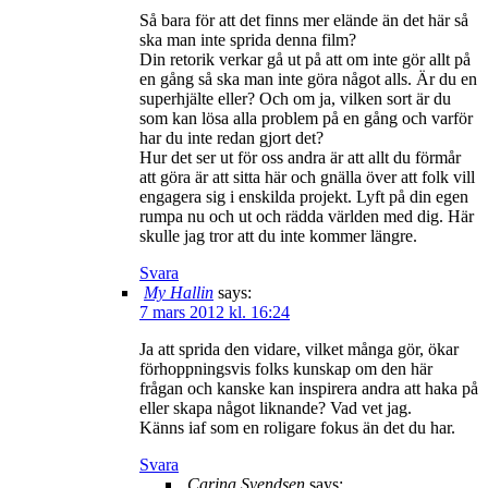
Så bara för att det finns mer elände än det här så
ska man inte sprida denna film?
Din retorik verkar gå ut på att om inte gör allt på
en gång så ska man inte göra något alls. Är du en
superhjälte eller? Och om ja, vilken sort är du
som kan lösa alla problem på en gång och varför
har du inte redan gjort det?
Hur det ser ut för oss andra är att allt du förmår
att göra är att sitta här och gnälla över att folk vill
engagera sig i enskilda projekt. Lyft på din egen
rumpa nu och ut och rädda världen med dig. Här
skulle jag tror att du inte kommer längre.
Svara
My Hallin
says:
7 mars 2012 kl. 16:24
Ja att sprida den vidare, vilket många gör, ökar
förhoppningsvis folks kunskap om den här
frågan och kanske kan inspirera andra att haka på
eller skapa något liknande? Vad vet jag.
Känns iaf som en roligare fokus än det du har.
Svara
Carina Svendsen
says: