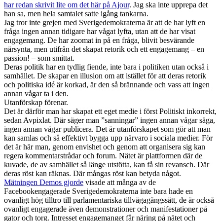
har redan skrivit lite om det här på Ajour
. Jag ska inte upprepa det
han sa, men hela samtalet satte igång tankarna.
Jag tror inte grejen med Sverigedemokraterna är att de har lyft en
fråga ingen annan tidigare har vågat lyfta, utan att de har visat
engagemang. De har zoomat in på en fråga, blivit besvärande
närsynta, men utifrån det skapat retorik och ett engagemang – en
passion! – som smittat.
Deras politik har en tydlig fiende, inte bara i politiken utan också i
samhället. De skapar en illusion om att istället för att deras retorik
och politiska idé är korkad, är den så brännande och vass att ingen
annan vågar ta i den.
Utanförskap förenar.
Det är därför man har skapat ett eget medie i först Politiskt inkorrekt,
sedan Avpixlat. Där säger man ”sanningar” ingen annan vågar säga,
ingen annan vågar publicera. Det är utanförskapet som gör att man
kan samlas och så effektivt bygga upp närvaro i sociala medier. För
det är här man, genom envishet och genom att organisera sig kan
regera kommentarstrådar och forum. Nätet är plattformen där de
kuvade, de av samhället så länge utstötta, kan få sin revansch. Där
deras röst kan räknas. Där mångas röst kan betyda något.
Mätningen Demos gjorde
visade att många av de
Facebookengagerade Sverigedemokraterna inte bara hade en
ovanligt hög tilltro till parlamentariska tillvägagångssätt, de är också
ovanligt engagerade även demonstrationer och manifestationer på
gator och torg. Intresset engagemanget får näring på nätet och