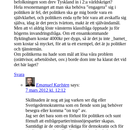
befolkningen som drev Tyskland in i 2:a världskriget?
Hela resonemanget att man ska behöva ”engagera” sig i
politiken är fel, det politiken ska ge mig borde vara en
självklarhet, och politikers enda syfte bör vara att avskaffa sig
själva, idag är det precis tvärtom, makt är ett självändamål.
Men att vi aldrig löste vänsterns klassfråga öppnade ju för
högerns invandringsfråga. Om ett ensamkommande
flyktingbarn kostar 4000kr per dygn, så är det ju inte _barnet_
som kostar så mycket, för att ta ett exempel, det är ju politiker
och tjänstemän.
Om politikerna nu hade som mål att lösa våra problem
(orättvisor, arbetslöshet, osv.) borde dom inte ha klarat det vid
det här laget?
Svara
Emanuel Karlsten
says:
7 mars 2012 kl. 12:12
Skillnaden är nog att jag varken ser dig eller
Sverigedemokraterna som en fiende som jag behöver
besegra eller komma ”on top” av.
Jag ser det bara som en förlust för politiken och sunt
förnuft att enfrågepartier/missnöjespartier skapas.
Samtidigt är de otroligt viktiga för demokratin och för