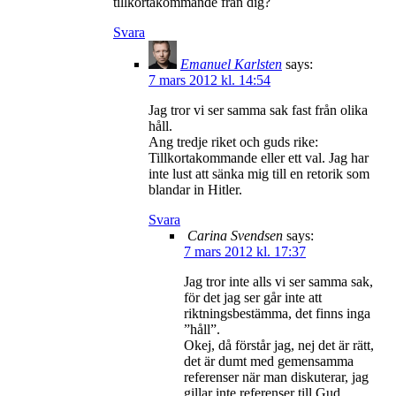
tillkortakommande från dig?
Svara
Emanuel Karlsten
says:
7 mars 2012 kl. 14:54
Jag tror vi ser samma sak fast från olika
håll.
Ang tredje riket och guds rike:
Tillkortakommande eller ett val. Jag har
inte lust att sänka mig till en retorik som
blandar in Hitler.
Svara
Carina Svendsen
says:
7 mars 2012 kl. 17:37
Jag tror inte alls vi ser samma sak,
för det jag ser går inte att
riktningsbestämma, det finns inga
”håll”.
Okej, då förstår jag, nej det är rätt,
det är dumt med gemensamma
referenser när man diskuterar, jag
gillar inte referenser till Gud,