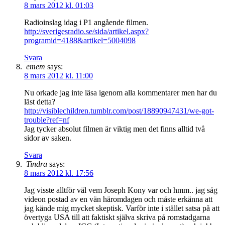
8 mars 2012 kl. 01:03
Radioinslag idag i P1 angående filmen.
http://sverigesradio.se/sida/artikel.aspx?
programid=4188&artikel=5004098
Svara
emem
says:
8 mars 2012 kl. 11:00
Nu orkade jag inte läsa igenom alla kommentarer men har du
läst detta?
http://visiblechildren.tumblr.com/post/18890947431/we-got-
trouble?ref=nf
Jag tycker absolut filmen är viktig men det finns alltid två
sidor av saken.
Svara
Tindra
says:
8 mars 2012 kl. 17:56
Jag visste alltför väl vem Joseph Kony var och hmm.. jag såg
videon postad av en vän häromdagen och måste erkänna att
jag kände mig mycket skeptisk. Varför inte i stället satsa på att
övertyga USA till att faktiskt själva skriva på romstadgarna