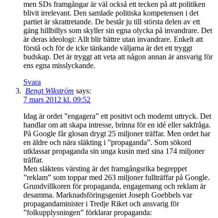
men SDs framgångar är väl också ett tecken på att politiken
blivit irrelevant. Den samlade politiska kompetensen i det
partiet är skrattretande. De består ju till största delen av ett
gäng hillbillys som skyller sin egna olycka på invandrare. Det
är deras ideologi: Allt blir bättre utan invandrare. Enkelt att
förstå och för de icke tänkande väljarna är det ett tryggt
budskap. Det är tryggt att veta att någon annan är ansvarig för
ens egna misslyckande.
Svara
Bengt Wikström
says:
7 mars 2012 kl. 09:52
Idag är ordet ”engagera” ett positivt och modernt uttryck. Det
handlar om att skapa intresse, brinna för en idé eller sakfråga.
På Google får glosan drygt 25 miljoner träffar. Men ordet har
en äldre och nära släkting i ”propaganda”. Som sökord
utklassar propaganda sin unga kusin med sina 174 miljoner
träffar.
Men släktens värsting är det framgångsrika begreppet
”reklam” som toppar med 263 miljoner fullträffar på Google.
Grundvillkoren för propaganda, engagemang och reklam är
desamma. Marknadsföringsgeniet Joseph Goebbels var
propagandaminister i Tredje Riket och ansvarig för
”folkupplysningen” förklarar propaganda: