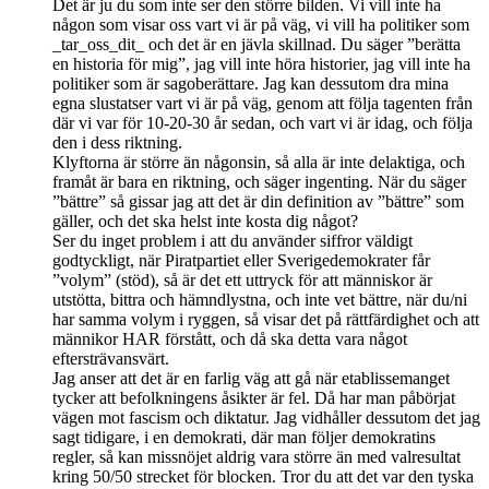
Det är ju du som inte ser den större bilden. Vi vill inte ha
någon som visar oss vart vi är på väg, vi vill ha politiker som
_tar_oss_dit_ och det är en jävla skillnad. Du säger ”berätta
en historia för mig”, jag vill inte höra historier, jag vill inte ha
politiker som är sagoberättare. Jag kan dessutom dra mina
egna slustatser vart vi är på väg, genom att följa tagenten från
där vi var för 10-20-30 år sedan, och vart vi är idag, och följa
den i dess riktning.
Klyftorna är större än någonsin, så alla är inte delaktiga, och
framåt är bara en riktning, och säger ingenting. När du säger
”bättre” så gissar jag att det är din definition av ”bättre” som
gäller, och det ska helst inte kosta dig något?
Ser du inget problem i att du använder siffror väldigt
godtyckligt, när Piratpartiet eller Sverigedemokrater får
”volym” (stöd), så är det ett uttryck för att människor är
utstötta, bittra och hämndlystna, och inte vet bättre, när du/ni
har samma volym i ryggen, så visar det på rättfärdighet och att
männikor HAR förstått, och då ska detta vara något
eftersträvansvärt.
Jag anser att det är en farlig väg att gå när etablissemanget
tycker att befolkningens åsikter är fel. Då har man påbörjat
vägen mot fascism och diktatur. Jag vidhåller dessutom det jag
sagt tidigare, i en demokrati, där man följer demokratins
regler, så kan missnöjet aldrig vara större än med valresultat
kring 50/50 strecket för blocken. Tror du att det var den tyska