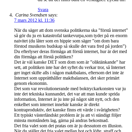
Svara
Carina Svendsen
says:
7 mars 2012 kl. 11:36
När du säger att dom svenska politikerna ska ”förstå internet”
så gör du ju en katastrofal tankevurpa,som tyder på en enorm
naivitet (du låter som en hippie som säger ”om dom bara
förstod musikens budskap så skulle det vara fred på jorden”)
Du efterlyser deras förmåga att förstå internet, hur är det med
din förmåga att förstå politiken?
Det är väl kanske DET som dom som är ”oliktänkande” har
sett, att politiken inte har det syftet du verkar tror, så Internet
ger inget skifte alls i någon maktbalans, eftersom det inte är
Internet som upprätthåller maktbalansen, det sker primärt
genom ekonomin.
Det som var revolutionerande med boktryckarkonsten var ju
inte det tekniska kunnandet, det var att man kunde sprida
information, Internet är ju inte på något sätt nytt, och den
enkelhet som internet innebär kanske är direkt
kontraproduktiv, det kanske finns ett värde i svårigheten?
Ett typiskt västerländskt problem är ju att vi ständigt följer
minsta motståndets lag, gärna på andras bekostnad.
Det fria valet som det pratas om är ju dessutom en illusion.
När du ställer det fria valet mellan hot och löfte, straff och