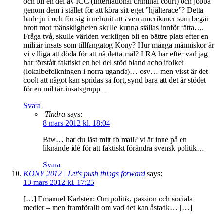
och bli en del av ICC (International criminal court) och jobba
genom dem i stället för att köra sitt eget ”hjälterace”? Detta
hade ju i och för sig inneburit att även amerikaner som begår
brott mot mänskligheten skulle kunna ställas innför rätta….
Fråga två, skulle världen verkligen bli en bättre plats efter en
militär insats som tillfångatog Kony? Hur många människor är
vi villiga att döda för att nå detta mål? LRA har efter vad jag
har förstått faktiskt en hel del stöd bland acholifolket
(lokalbefolkningen i norra uganda)… osv… men visst är det
coolt att något kan spridas så fort, synd bara att det är stödet
för en militär-insatsgrupp…
Svara
Tindra
says:
8 mars 2012 kl. 18:04
Btw… har du läst mitt fb mail? vi är inne på en
liknande idé för att faktiskt förändra svensk politik…
Svara
KONY 2012 | Let's push things forward
says:
13 mars 2012 kl. 17:25
[…] Emanuel Karlsten: Om politik, passion och sociala
medier – men framförallt om vad det kan åstadk… […]