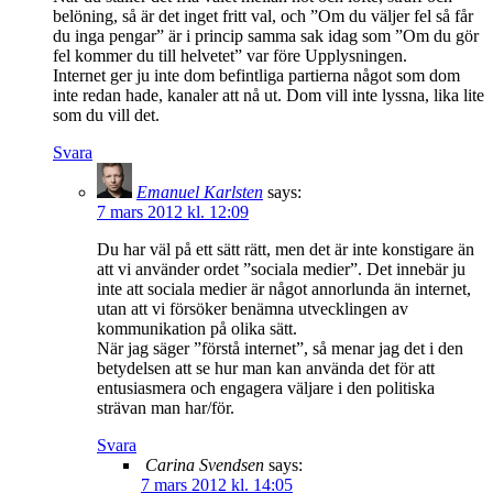
belöning, så är det inget fritt val, och ”Om du väljer fel så får
du inga pengar” är i princip samma sak idag som ”Om du gör
fel kommer du till helvetet” var före Upplysningen.
Internet ger ju inte dom befintliga partierna något som dom
inte redan hade, kanaler att nå ut. Dom vill inte lyssna, lika lite
som du vill det.
Svara
Emanuel Karlsten
says:
7 mars 2012 kl. 12:09
Du har väl på ett sätt rätt, men det är inte konstigare än
att vi använder ordet ”sociala medier”. Det innebär ju
inte att sociala medier är något annorlunda än internet,
utan att vi försöker benämna utvecklingen av
kommunikation på olika sätt.
När jag säger ”förstå internet”, så menar jag det i den
betydelsen att se hur man kan använda det för att
entusiasmera och engagera väljare i den politiska
strävan man har/för.
Svara
Carina Svendsen
says:
7 mars 2012 kl. 14:05