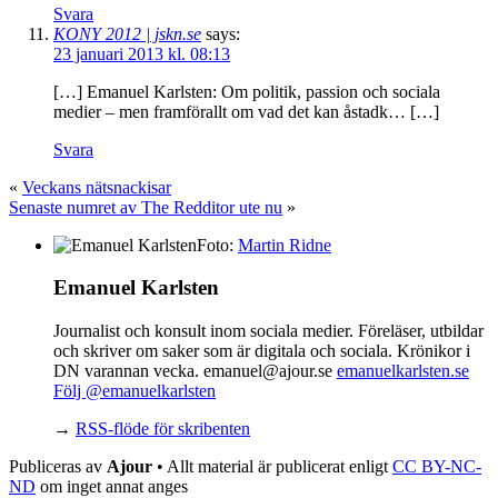
Svara
KONY 2012 | jskn.se
says:
23 januari 2013 kl. 08:13
[…] Emanuel Karlsten: Om politik, passion och sociala
medier – men framförallt om vad det kan åstadk… […]
Svara
«
Veckans nätsnackisar
Senaste numret av The Redditor ute nu
»
Foto:
Martin Ridne
Emanuel Karlsten
Journalist och konsult inom sociala medier. Föreläser, utbildar
och skriver om saker som är digitala och sociala. Krönikor i
DN varannan vecka. emanuel@ajour.se
emanuelkarlsten.se
Följ @emanuelkarlsten
→
RSS-flöde för skribenten
Publiceras av
Ajour
• Allt material är publicerat enligt
CC BY-NC-
ND
om inget annat anges