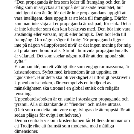
”Den propaganda är bra som leder till framgång och den är
dålig som misslyckas att uppnå det önskade resultatet, hur
intelligent den än är, för det är inte propagandans uppgift att
vara intelligent, dess uppgift är att leda till framgång. Därför
kan man inte säga att er propaganda är oslipad, för elak. Detta
är inte kriterier som den kan beskrivas med. Den bör inte vara
anständig eller varsam, mjuk eller ödmjuk. Den bör leda till
framgång. Om någon säger till mig: ’Er propaganda ligger
inte på någon väluppfostrad nivå’ är det ingen mening för mig
att prata med honom alls. Strunt i huruvida propagandan alls
är välartad. Det som spelar någon roll är att den uppnår sitt
syfte.”
En annan idé, om ett väldigt rike som engagerar massorna, är
kristendomen. Syftet med kristendom är att upprätta ett
”gudsrike”. Hur detta ska bli verklighet är utförligt beskrivet i
Uppenbarelseboken, där exempelvis en tredjedel av
mänskligheten ska utrotas i en global etnisk och religiös
rensning.
Uppenbarelseboken är en studie i storslagen propaganda och
tyranni. Alla oliktänkande är ”fiender” och måste utrotas.
(Och som om detta inte vore nog, tvingas de återuppstå för att
sedan plågas för evigt i ett helvete.)
Denna centrala vision i kristendomen får Hitlers drömmar om
ett Tredje rike att framstå som moderata med måttliga
dimensioner.