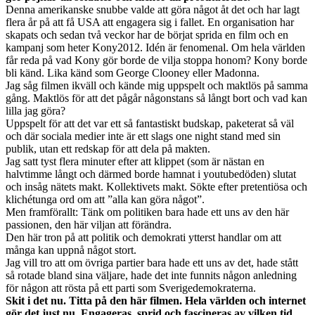
Denna amerikanske snubbe valde att göra något åt det och har lagt
flera år på att få USA att engagera sig i fallet. En organisation har
skapats och sedan två veckor har de börjat sprida en film och en
kampanj som heter Kony2012. Idén är fenomenal. Om hela världen
får reda på vad Kony gör borde de vilja stoppa honom? Kony borde
bli känd. Lika känd som George Clooney eller Madonna.
Jag såg filmen ikväll och kände mig uppspelt och maktlös på samma
gång. Maktlös för att det pågår någonstans så långt bort och vad kan
lilla jag göra?
Uppspelt för att det var ett så fantastiskt budskap, paketerat så väl
och där sociala medier inte är ett slags one night stand med sin
publik, utan ett redskap för att dela på makten.
Jag satt tyst flera minuter efter att klippet (som är nästan en
halvtimme långt och därmed borde hamnat i youtubedöden) slutat
och insåg nätets makt. Kollektivets makt. Sökte efter pretentiösa och
klichétunga ord om att ”alla kan göra något”.
Men framförallt: Tänk om politiken bara hade ett uns av den här
passionen, den här viljan att förändra.
Den här tron på att politik och demokrati ytterst handlar om att
många kan uppnå något stort.
Jag vill tro att om övriga partier bara hade ett uns av det, hade stått
så rotade bland sina väljare, hade det inte funnits någon anledning
för någon att rösta på ett parti som Sverigedemokraterna.
Skit i det nu. Titta på den här filmen. Hela världen och internet
gör det just nu. Engageras, sprid och fascineras av vilken tid