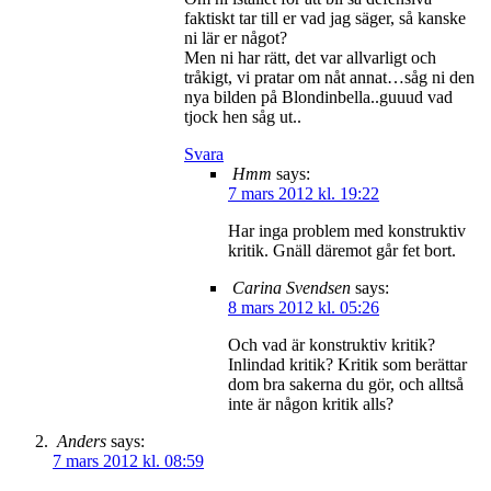
faktiskt tar till er vad jag säger, så kanske
ni lär er något?
Men ni har rätt, det var allvarligt och
tråkigt, vi pratar om nåt annat…såg ni den
nya bilden på Blondinbella..guuud vad
tjock hen såg ut..
Svara
Hmm
says:
7 mars 2012 kl. 19:22
Har inga problem med konstruktiv
kritik. Gnäll däremot går fet bort.
Carina Svendsen
says:
8 mars 2012 kl. 05:26
Och vad är konstruktiv kritik?
Inlindad kritik? Kritik som berättar
dom bra sakerna du gör, och alltså
inte är någon kritik alls?
Anders
says:
7 mars 2012 kl. 08:59