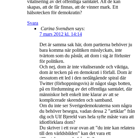
vitalisering av det offentliga samtalet. Att de kan
skapas, att de får finnas, att de vinner mark. Ett
hälsotecken för demokratin?
Svara
Carina Svendsen
says:
7 mars 2012 kl. 14:14
Det är samma sak här, dom partierna behöver ju
bara komma när politiken misslyckats, inte
tvärtom som du påstår, att dom i sig är förluster
för politiken.
Och nej, dom är inte vitaliserande och viktiga,
dom är tecken på en demokrati i förfall. Dom är
dessutom ett led i den nedåtgående spiral där
Twitter (förhoppningsvis) är något slags botten,
på en fördumning av det offentliga samtalet, där
människor helt enkelt inte klarar av att se
komplicerade skeenden och samband.
Om du inte ser Sverigedemokraterna som några
du behöver besegra, vadan dessa 2 ”artiklar” från
dig och Ulf Bjereld vars hela syfte måste vara att
idiotförklara dom?
Du skriver i ett svar ovan att ”du inte kan relatera
till den världsbilden” kan det vara ett