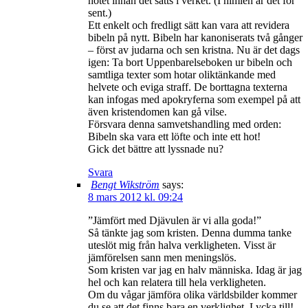
hotet innan det sätts i verket. (I himlen är det för
sent.)
Ett enkelt och fredligt sätt kan vara att revidera
bibeln på nytt. Bibeln har kanoniserats två gånger
– först av judarna och sen kristna. Nu är det dags
igen: Ta bort Uppenbarelseboken ur bibeln och
samtliga texter som hotar oliktänkande med
helvete och eviga straff. De borttagna texterna
kan infogas med apokryferna som exempel på att
även kristendomen kan gå vilse.
Försvara denna samvetshandling med orden:
Bibeln ska vara ett löfte och inte ett hot!
Gick det bättre att lyssnade nu?
Svara
Bengt Wikström
says:
8 mars 2012 kl. 09:24
”Jämfört med Djävulen är vi alla goda!”
Så tänkte jag som kristen. Denna dumma tanke
uteslöt mig från halva verkligheten. Visst är
jämförelsen sann men meningslös.
Som kristen var jag en halv människa. Idag är jag
hel och kan relatera till hela verkligheten.
Om du vågar jämföra olika världsbilder kommer
du se att det finns bara en verklighet. Lycka till!