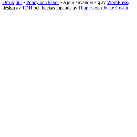
Om Ajour
•
Policy och kakor
•
Ajour använder sig av
WordPress
,
design av
TDH
och hackas löpande av
Hippies
och
Jocke Gustin