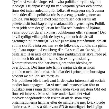
Tyvärr så var det länge sedan våra politiker brydde sig om
ideologi. De anpassar sig till vad väljarna tycker och därför
finns det ingen anledning för folket att engagera sig. Svunna
är de tider då de politiska rörelserna engagerade genom att
utbilda. Nu ligger de med örat mot rälsen och ser till att
paketera sitt budskap enligt marknadsföringens regler. Politik
är ett jobb som det gäller att behålla och handen på hjärtat,
vems jobb tror du är viktigast politikernas eller väljarnas? Det
är väl tydligt vilket jobb de bryr sig om och det är väl
egentligen fullt naturligt. Vi blir ju titt som tätt påminda om att
vi inte ska förvänta oss mer av de folkvalda. Juholts alla påhitt
är ju bara toppen på ett isberg där alla ser till att sko sig på
bästa sätt. Han åkte dit för att hans partikamrater skvallrade på
honom och för att han utsattes för extra granskning.
Kommunismens död har även gjort andra ideologier
överflödiga. Det finns inte längre några idealister inom
politiken och när du röstar handlar det i princip om hur några
procent av din lön ska fördelas.
När politiken blivit irrelevant är det extra intressant att sociala
medier kan engagera. Att vi med små resurser kan föra ut
budskap som i sann demokratisk anda växer sig stora OM det
finns ett intresse. Man ska inte underskatta det virala
medvetandegörandet och risken är att de stora tröga
organisationerna hamnar efter de mindre lite mer kvickfotade
aktörerna. Att dessa råkar vara SD är naturligtvis beklagligt