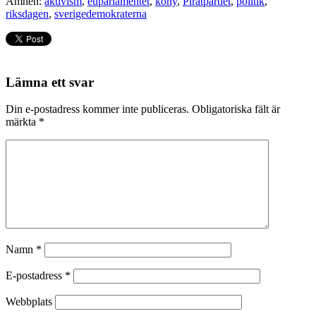
Ämnen:
aktivism
,
euparlamentet
,
kony
,
Piratpartiet
,
politik
,
riksdagen
,
sverigedemokraterna
Lämna ett svar
Din e-postadress kommer inte publiceras.
Obligatoriska fält är
märkta
*
Namn
*
E-postadress
*
Webbplats