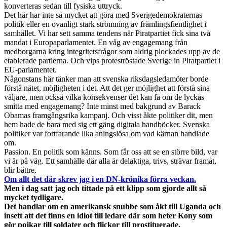
konverteras sedan till fysiska uttryck.
Det här har inte så mycket att göra med Sverigedemokraternas
politik eller en ovanligt stark strömning av främlingsfientlighet i
samhället. Vi har sett samma tendens när Piratpartiet fick sina två
mandat i Europaparlamentet. En våg av engagemang från
medborgarna kring integritetsfrågor som aldrig plockades upp av de
etablerade partierna. Och vips proteströstade Sverige in Piratpartiet i
EU-parlamentet.
Någonstans här tänker man att svenska riksdagsledamöter borde
förstå nätet, möjligheten i det. Att det ger möjlighet att förstå sina
väljare, men också vilka konsekvenser det kan få om de lyckas
smitta med engagemang? Inte minst med bakgrund av Barack
Obamas framgångsrika kampanj. Och visst åkte politiker dit, men
hem hade de bara med sig ett gäng digitala handböcker. Svenska
politiker var fortfarande lika aningslösa om vad kärnan handlade
om.
Passion. En politik som känns. Som får oss att se en större bild, var
vi är på väg. Ett samhälle där alla är delaktiga, trivs, strävar framåt,
blir bättre.
Om allt det där skrev jag i en DN-krönika förra veckan.
Men i dag satt jag och tittade på ett klipp som gjorde allt så
mycket tydligare.
Det handlar om en amerikansk snubbe som åkt till Uganda och
insett att det finns en idiot till ledare där som heter Kony som
gör pojkar till soldater och flickor till prostituerade.