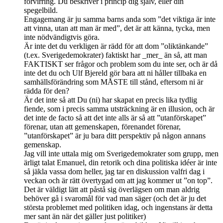
förvirring. Du beskriver i princip dig själv, eller din
spegelbild.
Engagemang är ju samma barns anda som ”det viktiga är inte
att vinna, utan att man är med”, det är att känna, tycka, men
inte nödvändigtvis göra.
Är inte det du verkligen är rädd för att dom ”oliktänkande”
(t.ex. Sverigedemokrater) faktiskt har _mer_ än så, att man
FAKTISKT ser frågor och problem som du inte ser, och är då
inte det du och Ulf Bjereld gör bara att ni håller tillbaka en
samhällsförändring som MÅSTE till stånd, eftersom ni är
rädda för den?
Är det inte så att Du (ni) har skapat en precis lika tydlig
fiende, som i precis samma utsträckning är en illusion, och är
det inte de facto så att det inte alls är så att ”utanförskapet”
förenar, utan att gemenskapen, förenandet förenar,
”utanförskapet” är ju bara ditt perspektiv på någon annans
gemenskap.
Jag vill inte uttala mig om Sverigedemokrater som grupp, men
ärligt talat Emanuel, din retorik och dina politiska idéer är inte
så jäkla vassa dom heller, jag tar en diskussion valfri dag i
veckan och är rätt övertygad om att jag kommer ut ”on top”.
Det är väldigt lätt att påstå sig överlägsen om man aldrig
behöver gå i svaromål för vad man säger (och det är ju det
största problemet med politiken idag, och ingenstans är detta
mer sant än när det gäller just politiker)