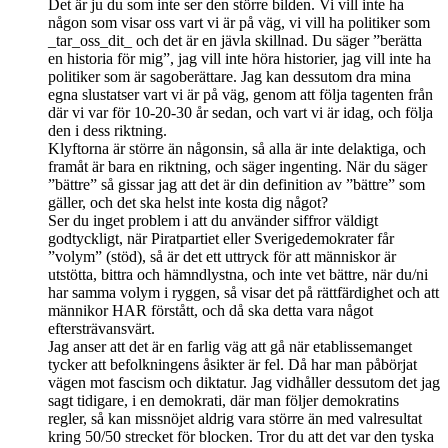
Det är ju du som inte ser den större bilden. Vi vill inte ha
någon som visar oss vart vi är på väg, vi vill ha politiker som
_tar_oss_dit_ och det är en jävla skillnad. Du säger ”berätta
en historia för mig”, jag vill inte höra historier, jag vill inte ha
politiker som är sagoberättare. Jag kan dessutom dra mina
egna slustatser vart vi är på väg, genom att följa tagenten från
där vi var för 10-20-30 år sedan, och vart vi är idag, och följa
den i dess riktning.
Klyftorna är större än någonsin, så alla är inte delaktiga, och
framåt är bara en riktning, och säger ingenting. När du säger
”bättre” så gissar jag att det är din definition av ”bättre” som
gäller, och det ska helst inte kosta dig något?
Ser du inget problem i att du använder siffror väldigt
godtyckligt, när Piratpartiet eller Sverigedemokrater får
”volym” (stöd), så är det ett uttryck för att människor är
utstötta, bittra och hämndlystna, och inte vet bättre, när du/ni
har samma volym i ryggen, så visar det på rättfärdighet och att
männikor HAR förstått, och då ska detta vara något
eftersträvansvärt.
Jag anser att det är en farlig väg att gå när etablissemanget
tycker att befolkningens åsikter är fel. Då har man påbörjat
vägen mot fascism och diktatur. Jag vidhåller dessutom det jag
sagt tidigare, i en demokrati, där man följer demokratins
regler, så kan missnöjet aldrig vara större än med valresultat
kring 50/50 strecket för blocken. Tror du att det var den tyska