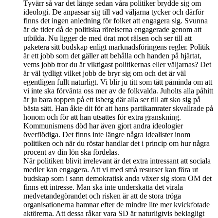
Tyvärr så var det länge sedan våra politiker brydde sig om
ideologi. De anpassar sig till vad väljarna tycker och därför
finns det ingen anledning för folket att engagera sig. Svunna
är de tider då de politiska rörelserna engagerade genom att
utbilda. Nu ligger de med örat mot rälsen och ser till att
paketera sitt budskap enligt marknadsföringens regler. Politik
är ett jobb som det gäller att behålla och handen på hjärtat,
vems jobb tror du är viktigast politikernas eller väljarnas? Det
är väl tydligt vilket jobb de bryr sig om och det är väl
egentligen fullt naturligt. Vi blir ju titt som tätt påminda om att
vi inte ska förvänta oss mer av de folkvalda. Juholts alla påhitt
är ju bara toppen på ett isberg där alla ser till att sko sig på
bästa sätt. Han åkte dit för att hans partikamrater skvallrade på
honom och för att han utsattes för extra granskning.
Kommunismens död har även gjort andra ideologier
överflödiga. Det finns inte längre några idealister inom
politiken och när du röstar handlar det i princip om hur några
procent av din lön ska fördelas.
När politiken blivit irrelevant är det extra intressant att sociala
medier kan engagera. Att vi med små resurser kan föra ut
budskap som i sann demokratisk anda växer sig stora OM det
finns ett intresse. Man ska inte underskatta det virala
medvetandegörandet och risken är att de stora tröga
organisationerna hamnar efter de mindre lite mer kvickfotade
aktörerna. Att dessa råkar vara SD är naturligtvis beklagligt