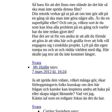
Så bara för att det finns mer elände än det här så
ska man inte sprida denna film?
Din retorik verkar gå ut på att om inte gör allt på
en gång så ska man inte göra något alls. Är du en
superhjälte eller? Och om ja, vilken sort är du
som kan lösa alla problem på en gång och varför
har du inte redan gjort det?
Hur det ser ut för oss andra är att allt du förmår
att göra är att sitta här och gnälla över att folk vill
engagera sig i enskilda projekt. Lyft på din egen
rumpa nu och ut och rädda världen med dig. Här
skulle jag tror att du inte kommer längre.
Svara
My Hallin
says:
7 mars 2012 kl. 16:24
Ja att sprida den vidare, vilket många gör, ökar
förhoppningsvis folks kunskap om den här
frågan och kanske kan inspirera andra att haka på
eller skapa något liknande? Vad vet jag.
Känns iaf som en roligare fokus än det du har.
Svara
Carina Svendsen
says: