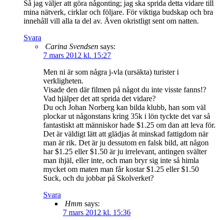
Så jag väljer att göra någonting; jag ska sprida detta vidare till
mina nätverk, cirklar och följare. För viktiga budskap och bra
innehåll vill alla ta del av. Även okristligt sent om natten.
Svara
Carina Svendsen
says:
7 mars 2012 kl. 15:27
Men ni är som några j-vla (ursäkta) turister i
verkligheten.
Visade den där filmen på något du inte visste fanns!?
Vad hjälper det att sprida det vidare?
Du och Johan Norberg kan bilda klubb, han som väl
plockar ut någonstans kring 35k i lön tyckte det var så
fantastiskt att människor hade $1.25 om dan att leva för.
Det är väldigt lätt att glädjas åt minskad fattigdom när
man är rik. Det är ju dessutom en falsk bild, att någon
har $1.25 eller $1.50 är ju irrelevant, antingen svälter
man ihjäl, eller inte, och man bryr sig inte så himla
mycket om maten man får kostar $1.25 eller $1.50
Suck, och du jobbar på Skolverket?
Svara
Hmm
says:
7 mars 2012 kl. 15:36