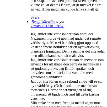
och skapande av ”den perfekta rasen” (även om
vi inte kallar det ras längre) är ju mycket längre
än vad Hitler någonsin kunde tänka sig att gå.
Svara
Bengt Wikström
says:
7 mars 2012 kl. 18:52
Jag jämför inte världsbilder utan hotbilder.
Nazismen gjorde vi upp med under det senaste
världskriget. Men vi har aldrig gjort upp med
kristendomens hotbilder där ett nytt världskrig
planeras i framtiden. Denna gång är det inte judar
men oliktänkande som är måltavlor.
Jag jämför inte världsbilder utan de metoder som
används för att skapa den perfekta människan i
ett gudomligt rike. Jag jämför språken och
ordvalen som är otäckt lika varandra med
grandiosa självbilder.
Jag tror inte för en enda sekund att du vill se ett
nytt världskrig. (Och absolut inte med kristna
förtecken.) Därför är det viktigt att få dig
intresserad att bjuda motstånd till detta kristna
vansinne.
Min tanke är att med fredliga medel agera mot