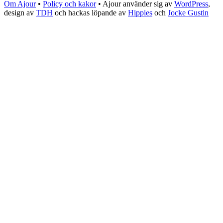
Om Ajour
•
Policy och kakor
•
Ajour använder sig av
WordPress
,
design av
TDH
och hackas löpande av
Hippies
och
Jocke Gustin