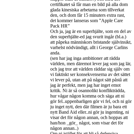
certifikatet så får man en bild på alla dom
glada kinesiska arbetarna som tillverkat
den, och dom får 15 minuters extra rast,
det kommer lanseras som ”Apple Care
Pack HR”
Och ja, jag är en superhjälte, som en del av
den superhjälte-ed jag svurit ingår (bl.a.)
att påpeka människors bristande självinsikt,
varhelst nödvändigt, allt i George Carlins
anda.
(sen har jag inga ambitioner att rädda
världen, men däremot lever jag som jag lär,
och jag tror att världen räddar sig själv om
vi faktiskt ser konsekvenserna av det sättet
vi lever på, utan att på något sätt påstå att
jag är perfekt, men jag har inget emot
kritik. Ni är så osannolikt konflikträdda,
hur vågar någon komma och säga att ni
gör fel..uppenbarligen gör vi fel, och ni gör
ju inget nytt, den där filmen är ju bara ett
nytt Band Aid eller..ni gör ju ingenting, ni
visar det för någon annan, och hoppas att
han/hon _gör_ något, som visar det för
någon annan..)
Om ni istället för att bli så defensiva