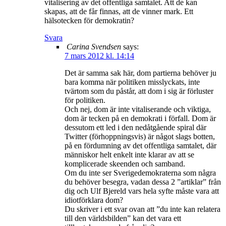
vitalisering av det offentliga samtalet. Att de kan
skapas, att de får finnas, att de vinner mark. Ett
hälsotecken för demokratin?
Svara
Carina Svendsen
says:
7 mars 2012 kl. 14:14
Det är samma sak här, dom partierna behöver ju
bara komma när politiken misslyckats, inte
tvärtom som du påstår, att dom i sig är förluster
för politiken.
Och nej, dom är inte vitaliserande och viktiga,
dom är tecken på en demokrati i förfall. Dom är
dessutom ett led i den nedåtgående spiral där
Twitter (förhoppningsvis) är något slags botten,
på en fördumning av det offentliga samtalet, där
människor helt enkelt inte klarar av att se
komplicerade skeenden och samband.
Om du inte ser Sverigedemokraterna som några
du behöver besegra, vadan dessa 2 ”artiklar” från
dig och Ulf Bjereld vars hela syfte måste vara att
idiotförklara dom?
Du skriver i ett svar ovan att ”du inte kan relatera
till den världsbilden” kan det vara ett