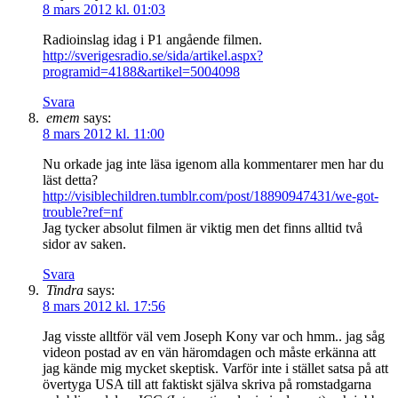
8 mars 2012 kl. 01:03
Radioinslag idag i P1 angående filmen.
http://sverigesradio.se/sida/artikel.aspx?
programid=4188&artikel=5004098
Svara
emem
says:
8 mars 2012 kl. 11:00
Nu orkade jag inte läsa igenom alla kommentarer men har du
läst detta?
http://visiblechildren.tumblr.com/post/18890947431/we-got-
trouble?ref=nf
Jag tycker absolut filmen är viktig men det finns alltid två
sidor av saken.
Svara
Tindra
says:
8 mars 2012 kl. 17:56
Jag visste alltför väl vem Joseph Kony var och hmm.. jag såg
videon postad av en vän häromdagen och måste erkänna att
jag kände mig mycket skeptisk. Varför inte i stället satsa på att
övertyga USA till att faktiskt själva skriva på romstadgarna