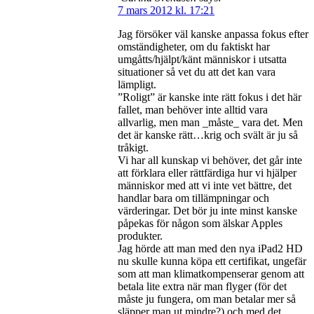
7 mars 2012 kl. 17:21
Jag försöker väl kanske anpassa fokus efter
omständigheter, om du faktiskt har
umgåtts/hjälpt/känt människor i utsatta
situationer så vet du att det kan vara
lämpligt.
”Roligt” är kanske inte rätt fokus i det här
fallet, man behöver inte alltid vara
allvarlig, men man _måste_ vara det. Men
det är kanske rätt…krig och svält är ju så
tråkigt.
Vi har all kunskap vi behöver, det går inte
att förklara eller rättfärdiga hur vi hjälper
människor med att vi inte vet bättre, det
handlar bara om tillämpningar och
värderingar. Det bör ju inte minst kanske
påpekas för någon som älskar Apples
produkter.
Jag hörde att man med den nya iPad2 HD
nu skulle kunna köpa ett certifikat, ungefär
som att man klimatkompenserar genom att
betala lite extra när man flyger (för det
måste ju fungera, om man betalar mer så
släpper man ut mindre?) och med det