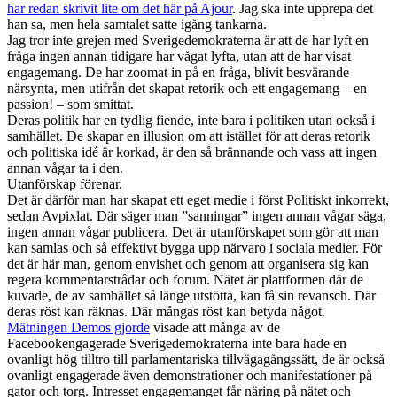
har redan skrivit lite om det här på Ajour
. Jag ska inte upprepa det
han sa, men hela samtalet satte igång tankarna.
Jag tror inte grejen med Sverigedemokraterna är att de har lyft en
fråga ingen annan tidigare har vågat lyfta, utan att de har visat
engagemang. De har zoomat in på en fråga, blivit besvärande
närsynta, men utifrån det skapat retorik och ett engagemang – en
passion! – som smittat.
Deras politik har en tydlig fiende, inte bara i politiken utan också i
samhället. De skapar en illusion om att istället för att deras retorik
och politiska idé är korkad, är den så brännande och vass att ingen
annan vågar ta i den.
Utanförskap förenar.
Det är därför man har skapat ett eget medie i först Politiskt inkorrekt,
sedan Avpixlat. Där säger man ”sanningar” ingen annan vågar säga,
ingen annan vågar publicera. Det är utanförskapet som gör att man
kan samlas och så effektivt bygga upp närvaro i sociala medier. För
det är här man, genom envishet och genom att organisera sig kan
regera kommentarstrådar och forum. Nätet är plattformen där de
kuvade, de av samhället så länge utstötta, kan få sin revansch. Där
deras röst kan räknas. Där mångas röst kan betyda något.
Mätningen Demos gjorde
visade att många av de
Facebookengagerade Sverigedemokraterna inte bara hade en
ovanligt hög tilltro till parlamentariska tillvägagångssätt, de är också
ovanligt engagerade även demonstrationer och manifestationer på
gator och torg. Intresset engagemanget får näring på nätet och