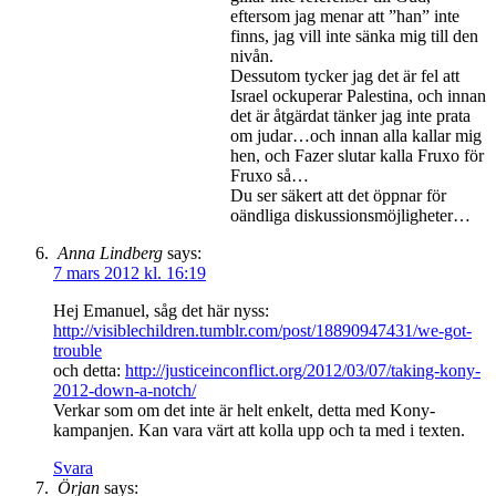
eftersom jag menar att ”han” inte
finns, jag vill inte sänka mig till den
nivån.
Dessutom tycker jag det är fel att
Israel ockuperar Palestina, och innan
det är åtgärdat tänker jag inte prata
om judar…och innan alla kallar mig
hen, och Fazer slutar kalla Fruxo för
Fruxo så…
Du ser säkert att det öppnar för
oändliga diskussionsmöjligheter…
Anna Lindberg
says:
7 mars 2012 kl. 16:19
Hej Emanuel, såg det här nyss:
http://visiblechildren.tumblr.com/post/18890947431/we-got-
trouble
och detta:
http://justiceinconflict.org/2012/03/07/taking-kony-
2012-down-a-notch/
Verkar som om det inte är helt enkelt, detta med Kony-
kampanjen. Kan vara värt att kolla upp och ta med i texten.
Svara
Örjan
says: