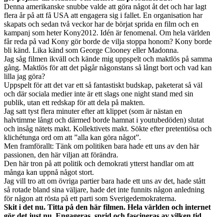
Denna amerikanske snubbe valde att göra något åt det och har lagt
flera år på att få USA att engagera sig i fallet. En organisation har
skapats och sedan två veckor har de börjat sprida en film och en
kampanj som heter Kony2012. Idén är fenomenal. Om hela världen
får reda på vad Kony gör borde de vilja stoppa honom? Kony borde
bli känd. Lika känd som George Clooney eller Madonna.
Jag såg filmen ikväll och kände mig uppspelt och maktlös på samma
gång. Maktlös för att det pågår någonstans så långt bort och vad kan
lilla jag göra?
Uppspelt för att det var ett så fantastiskt budskap, paketerat så väl
och där sociala medier inte är ett slags one night stand med sin
publik, utan ett redskap för att dela på makten.
Jag satt tyst flera minuter efter att klippet (som är nästan en
halvtimme långt och därmed borde hamnat i youtubedöden) slutat
och insåg nätets makt. Kollektivets makt. Sökte efter pretentiösa och
klichétunga ord om att ”alla kan göra något”.
Men framförallt: Tänk om politiken bara hade ett uns av den här
passionen, den här viljan att förändra.
Den här tron på att politik och demokrati ytterst handlar om att
många kan uppnå något stort.
Jag vill tro att om övriga partier bara hade ett uns av det, hade stått
så rotade bland sina väljare, hade det inte funnits någon anledning
för någon att rösta på ett parti som Sverigedemokraterna.
Skit i det nu. Titta på den här filmen. Hela världen och internet
gör det just nu. Engageras, sprid och fascineras av vilken tid