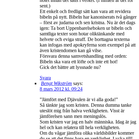
hotet innan det sätts i verket. (I himlen är det för
sent.)
Ett enkelt och fredligt sätt kan vara att revidera
bibeln på nytt. Bibeln har kanoniserats två gånger
– först av judarna och sen kristna. Nu är det dags
igen: Ta bort Uppenbarelseboken ur bibeln och
samtliga texter som hotar oliktänkande med
helvete och eviga straff. De borttagna texterna
kan infogas med apokryferna som exempel på att
även kristendomen kan gå vilse.
Försvara denna samvetshandling med orden:
Bibeln ska vara ett löfte och inte ett hot!
Gick det bättre att lyssnade nu?
Svara
Bengt Wikström
says:
8 mars 2012 kl. 09:24
”Jämfört med Djävulen är vi alla goda!”
Så tänkte jag som kristen. Denna dumma tanke
uteslöt mig från halva verkligheten. Visst är
jämförelsen sann men meningslös.
Som kristen var jag en halv människa. Idag är jag
hel och kan relatera till hela verkligheten.
Om du vågar jämföra olika världsbilder kommer
du se att det finns bara en verklighet. Lycka till!