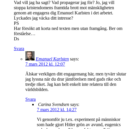
Vad vill jag ha sagt? Vad propagerar jag för? Jo, jag vill
stoppa kristendomens framtida brott mot mänskligheten
genom att engagera dig Emanuel Karlsten i det arbetet.
Lyckades jag väcka ditt intresse?
PS
Har försökt att korta ned texten men utan framgång. Ber om
förståelse…
Ds
Svara
Emanuel Karlsten
says:
7 mars 2012 kl. 12:07
Älskar verkligen ditt engagemang här, men tyvärr slutar
jag lyssna när du drar jämförelsen med guds rike och
tredje riket. Jag kan helt enkelt inte relatera till den
världsbilden.
Svara
Carina Svendsen
says:
7 mars 2012 kl. 14:27
Vi genomför ju t.ex. experiment på människor
som hade gjort Hitler grön av avund, eugenics