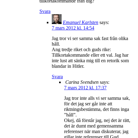
tillkortakommande från dig?
Svara
Emanuel Karlsten
says:
7 mars 2012 kl. 14:54
Jag tror vi ser samma sak fast från olika
håll.
Ang tredje riket och guds rike:
Tillkortakommande eller ett val. Jag har
inte lust att sänka mig till en retorik som
blandar in Hitler.
Svara
Carina Svendsen
says:
7 mars 2012 kl. 17:37
Jag tror inte alls vi ser samma sak,
för det jag ser går inte att
riktningsbestämma, det finns inga
”håll”.
Okej, då förstår jag, nej det är rätt,
det är dumt med gemensamma
referenser när man diskuterar, jag
gillar inte referenser till Gud,