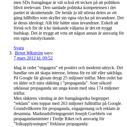
men SDs framgångar är väl också ett tecken på att politiken
blivit irrelevant. Den samlade politiska kompetensen i det
partiet är skrattretande. De består ju till största delen av ett
gäng hillbillys som skyller sin egna olycka på invandrare. Det
är deras ideologi: Allt blir bättre utan invandrare. Enkelt att
förstå och för de icke tänkande väljarna är det ett tryggt
budskap. Det är tryggt att veta att någon annan är ansvarig för
ens egna misslyckande.
Svara
Bengt Wikström
says:
7 mars 2012 kl. 09:52
Idag är ordet ”engagera” ett positivt och modernt uttryck. Det
handlar om att skapa intresse, brinna för en idé eller sakfråga.
På Google får glosan drygt 25 miljoner träffar. Men ordet har
en äldre och nära släkting i ”propaganda”. Som sökord
utklassar propaganda sin unga kusin med sina 174 miljoner
träffar.
Men släktens värsting är det framgångsrika begreppet
”reklam” som toppar med 263 miljoner fullträffar på Google.
Grundvillkoren för propaganda, engagemang och reklam är
desamma. Marknadsföringsgeniet Joseph Goebbels var
propagandaminister i Tredje Riket och ansvarig för
”folkupplysningen” förklarar propaganda: