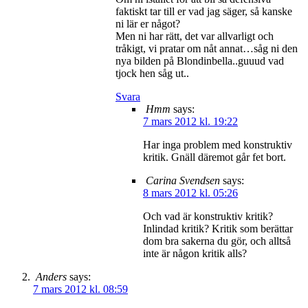
faktiskt tar till er vad jag säger, så kanske
ni lär er något?
Men ni har rätt, det var allvarligt och
tråkigt, vi pratar om nåt annat…såg ni den
nya bilden på Blondinbella..guuud vad
tjock hen såg ut..
Svara
Hmm
says:
7 mars 2012 kl. 19:22
Har inga problem med konstruktiv
kritik. Gnäll däremot går fet bort.
Carina Svendsen
says:
8 mars 2012 kl. 05:26
Och vad är konstruktiv kritik?
Inlindad kritik? Kritik som berättar
dom bra sakerna du gör, och alltså
inte är någon kritik alls?
Anders
says:
7 mars 2012 kl. 08:59