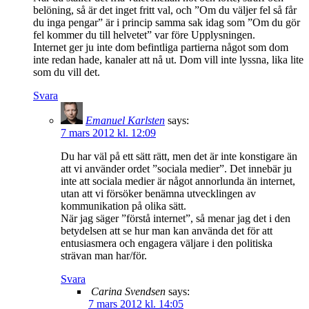
belöning, så är det inget fritt val, och ”Om du väljer fel så får
du inga pengar” är i princip samma sak idag som ”Om du gör
fel kommer du till helvetet” var före Upplysningen.
Internet ger ju inte dom befintliga partierna något som dom
inte redan hade, kanaler att nå ut. Dom vill inte lyssna, lika lite
som du vill det.
Svara
Emanuel Karlsten
says:
7 mars 2012 kl. 12:09
Du har väl på ett sätt rätt, men det är inte konstigare än
att vi använder ordet ”sociala medier”. Det innebär ju
inte att sociala medier är något annorlunda än internet,
utan att vi försöker benämna utvecklingen av
kommunikation på olika sätt.
När jag säger ”förstå internet”, så menar jag det i den
betydelsen att se hur man kan använda det för att
entusiasmera och engagera väljare i den politiska
strävan man har/för.
Svara
Carina Svendsen
says:
7 mars 2012 kl. 14:05