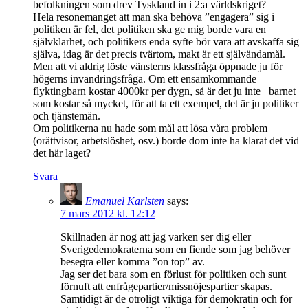
befolkningen som drev Tyskland in i 2:a världskriget?
Hela resonemanget att man ska behöva ”engagera” sig i
politiken är fel, det politiken ska ge mig borde vara en
självklarhet, och politikers enda syfte bör vara att avskaffa sig
själva, idag är det precis tvärtom, makt är ett självändamål.
Men att vi aldrig löste vänsterns klassfråga öppnade ju för
högerns invandringsfråga. Om ett ensamkommande
flyktingbarn kostar 4000kr per dygn, så är det ju inte _barnet_
som kostar så mycket, för att ta ett exempel, det är ju politiker
och tjänstemän.
Om politikerna nu hade som mål att lösa våra problem
(orättvisor, arbetslöshet, osv.) borde dom inte ha klarat det vid
det här laget?
Svara
Emanuel Karlsten
says:
7 mars 2012 kl. 12:12
Skillnaden är nog att jag varken ser dig eller
Sverigedemokraterna som en fiende som jag behöver
besegra eller komma ”on top” av.
Jag ser det bara som en förlust för politiken och sunt
förnuft att enfrågepartier/missnöjespartier skapas.
Samtidigt är de otroligt viktiga för demokratin och för