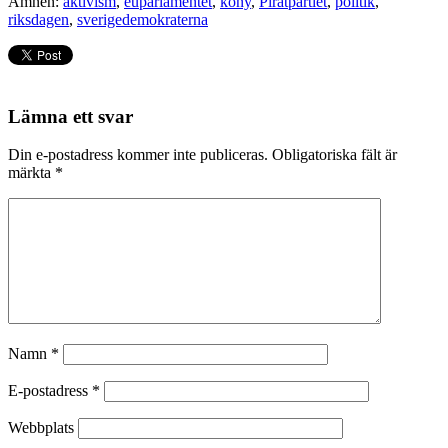
Ämnen:
aktivism
,
euparlamentet
,
kony
,
Piratpartiet
,
politik
,
riksdagen
,
sverigedemokraterna
Lämna ett svar
Din e-postadress kommer inte publiceras.
Obligatoriska fält är
märkta
*
Namn
*
E-postadress
*
Webbplats