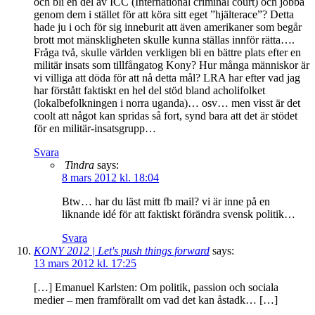
och bli en del av ICC (International criminal court) och jobba
genom dem i stället för att köra sitt eget ”hjälterace”? Detta
hade ju i och för sig inneburit att även amerikaner som begår
brott mot mänskligheten skulle kunna ställas innför rätta….
Fråga två, skulle världen verkligen bli en bättre plats efter en
militär insats som tillfångatog Kony? Hur många människor är
vi villiga att döda för att nå detta mål? LRA har efter vad jag
har förstått faktiskt en hel del stöd bland acholifolket
(lokalbefolkningen i norra uganda)… osv… men visst är det
coolt att något kan spridas så fort, synd bara att det är stödet
för en militär-insatsgrupp…
Svara
Tindra
says:
8 mars 2012 kl. 18:04
Btw… har du läst mitt fb mail? vi är inne på en
liknande idé för att faktiskt förändra svensk politik…
Svara
KONY 2012 | Let's push things forward
says:
13 mars 2012 kl. 17:25
[…] Emanuel Karlsten: Om politik, passion och sociala
medier – men framförallt om vad det kan åstadk… […]