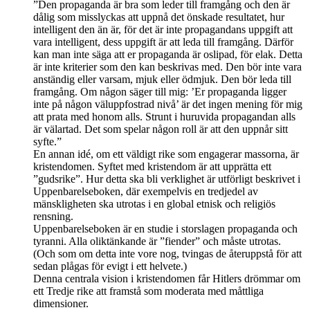
”Den propaganda är bra som leder till framgång och den är
dålig som misslyckas att uppnå det önskade resultatet, hur
intelligent den än är, för det är inte propagandans uppgift att
vara intelligent, dess uppgift är att leda till framgång. Därför
kan man inte säga att er propaganda är oslipad, för elak. Detta
är inte kriterier som den kan beskrivas med. Den bör inte vara
anständig eller varsam, mjuk eller ödmjuk. Den bör leda till
framgång. Om någon säger till mig: ’Er propaganda ligger
inte på någon väluppfostrad nivå’ är det ingen mening för mig
att prata med honom alls. Strunt i huruvida propagandan alls
är välartad. Det som spelar någon roll är att den uppnår sitt
syfte.”
En annan idé, om ett väldigt rike som engagerar massorna, är
kristendomen. Syftet med kristendom är att upprätta ett
”gudsrike”. Hur detta ska bli verklighet är utförligt beskrivet i
Uppenbarelseboken, där exempelvis en tredjedel av
mänskligheten ska utrotas i en global etnisk och religiös
rensning.
Uppenbarelseboken är en studie i storslagen propaganda och
tyranni. Alla oliktänkande är ”fiender” och måste utrotas.
(Och som om detta inte vore nog, tvingas de återuppstå för att
sedan plågas för evigt i ett helvete.)
Denna centrala vision i kristendomen får Hitlers drömmar om
ett Tredje rike att framstå som moderata med måttliga
dimensioner.