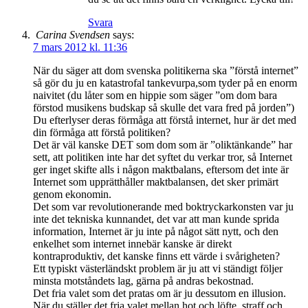
Svara
Carina Svendsen
says:
7 mars 2012 kl. 11:36
När du säger att dom svenska politikerna ska ”förstå internet”
så gör du ju en katastrofal tankevurpa,som tyder på en enorm
naivitet (du låter som en hippie som säger ”om dom bara
förstod musikens budskap så skulle det vara fred på jorden”)
Du efterlyser deras förmåga att förstå internet, hur är det med
din förmåga att förstå politiken?
Det är väl kanske DET som dom som är ”oliktänkande” har
sett, att politiken inte har det syftet du verkar tror, så Internet
ger inget skifte alls i någon maktbalans, eftersom det inte är
Internet som upprätthåller maktbalansen, det sker primärt
genom ekonomin.
Det som var revolutionerande med boktryckarkonsten var ju
inte det tekniska kunnandet, det var att man kunde sprida
information, Internet är ju inte på något sätt nytt, och den
enkelhet som internet innebär kanske är direkt
kontraproduktiv, det kanske finns ett värde i svårigheten?
Ett typiskt västerländskt problem är ju att vi ständigt följer
minsta motståndets lag, gärna på andras bekostnad.
Det fria valet som det pratas om är ju dessutom en illusion.
När du ställer det fria valet mellan hot och löfte, straff och