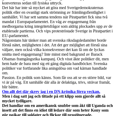
konverteras sedan till fysiska uttryck.
Det här har inte så mycket att göra med Sverigedemokraternas
politik eller en ovanligt stark strömning av främlingsfientlighet i
samhället. Vi har sett samma tendens när Piratpartiet fick sina två
mandat i Europaparlamentet. En våg av engagemang från
medborgarna kring integritetsfrågor som aldrig plockades upp av de
etablerade partierna. Och vips proteströstade Sverige in Piratpartiet i
EU-parlamentet.
Någonstans här tänker man att svenska riksdagsledamöter borde
förstå nätet, möjligheten i det. Att det ger möjlighet att förstå sina
väljare, men också vilka konsekvenser det kan få om de lyckas
smitta med engagemang? Inte minst med bakgrund av Barack
Obamas framgångsrika kampanj. Och visst åkte politiker dit, men
hem hade de bara med sig ett gäng digitala handböcker. Svenska
politiker var fortfarande lika aningslösa om vad kärnan handlade
om.
Passion. En politik som känns. Som får oss att se en större bild, var
vi är på väg. Ett samhälle där alla är delaktiga, trivs, strävar framåt,
blir bättre.
Om allt det där skrev jag i en DN-krönika förra veckan.
Men i dag satt jag och tittade på ett klipp som gjorde allt så
mycket tydligare.
Det handlar om en amerikansk snubbe som åkt till Uganda och
insett att det finns en idiot till ledare där som heter Kony som
gör pojkar till soldater och flickor till prostituerade.