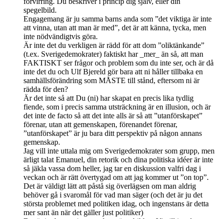
förvirring. Du beskriver i princip dig själv, eller din
spegelbild.
Engagemang är ju samma barns anda som ”det viktiga är inte
att vinna, utan att man är med”, det är att känna, tycka, men
inte nödvändigtvis göra.
Är inte det du verkligen är rädd för att dom ”oliktänkande”
(t.ex. Sverigedemokrater) faktiskt har _mer_ än så, att man
FAKTISKT ser frågor och problem som du inte ser, och är då
inte det du och Ulf Bjereld gör bara att ni håller tillbaka en
samhällsförändring som MÅSTE till stånd, eftersom ni är
rädda för den?
Är det inte så att Du (ni) har skapat en precis lika tydlig
fiende, som i precis samma utsträckning är en illusion, och är
det inte de facto så att det inte alls är så att ”utanförskapet”
förenar, utan att gemenskapen, förenandet förenar,
”utanförskapet” är ju bara ditt perspektiv på någon annans
gemenskap.
Jag vill inte uttala mig om Sverigedemokrater som grupp, men
ärligt talat Emanuel, din retorik och dina politiska idéer är inte
så jäkla vassa dom heller, jag tar en diskussion valfri dag i
veckan och är rätt övertygad om att jag kommer ut ”on top”.
Det är väldigt lätt att påstå sig överlägsen om man aldrig
behöver gå i svaromål för vad man säger (och det är ju det
största problemet med politiken idag, och ingenstans är detta
mer sant än när det gäller just politiker)