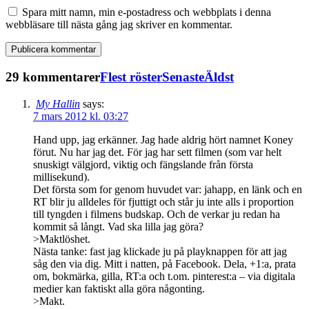
Spara mitt namn, min e-postadress och webbplats i denna
webbläsare till nästa gång jag skriver en kommentar.
29 kommentarer
Flest röster
Senaste
Äldst
My Hallin
says:
7 mars 2012 kl. 03:27
Hand upp, jag erkänner. Jag hade aldrig hört namnet Koney
förut. Nu har jag det. För jag har sett filmen (som var helt
snuskigt välgjord, viktig och fängslande från första
millisekund).
Det första som for genom huvudet var: jahapp, en länk och en
RT blir ju alldeles för fjuttigt och står ju inte alls i proportion
till tyngden i filmens budskap. Och de verkar ju redan ha
kommit så långt. Vad ska lilla jag göra?
>Maktlöshet.
Nästa tanke: fast jag klickade ju på playknappen för att jag
såg den via dig. Mitt i natten, på Facebook. Dela, +1:a, prata
om, bokmärka, gilla, RT:a och t.om. pinterest:a – via digitala
medier kan faktiskt alla göra någonting.
>Makt.