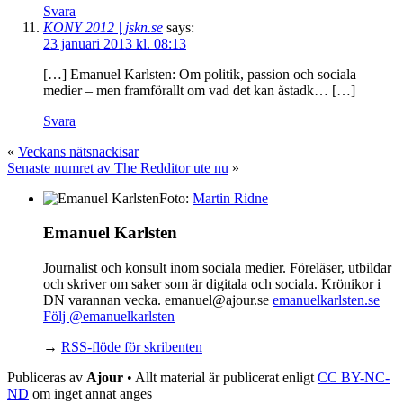
Svara
KONY 2012 | jskn.se
says:
23 januari 2013 kl. 08:13
[…] Emanuel Karlsten: Om politik, passion och sociala
medier – men framförallt om vad det kan åstadk… […]
Svara
«
Veckans nätsnackisar
Senaste numret av The Redditor ute nu
»
Foto:
Martin Ridne
Emanuel Karlsten
Journalist och konsult inom sociala medier. Föreläser, utbildar
och skriver om saker som är digitala och sociala. Krönikor i
DN varannan vecka. emanuel@ajour.se
emanuelkarlsten.se
Följ @emanuelkarlsten
→
RSS-flöde för skribenten
Publiceras av
Ajour
• Allt material är publicerat enligt
CC BY-NC-
ND
om inget annat anges