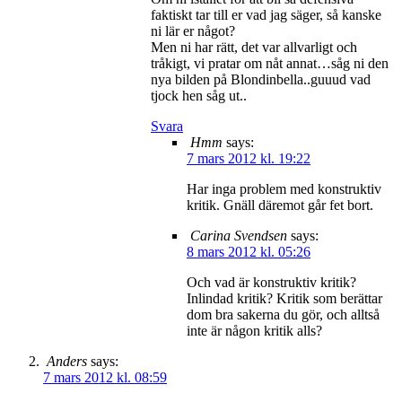
faktiskt tar till er vad jag säger, så kanske
ni lär er något?
Men ni har rätt, det var allvarligt och
tråkigt, vi pratar om nåt annat…såg ni den
nya bilden på Blondinbella..guuud vad
tjock hen såg ut..
Svara
Hmm
says:
7 mars 2012 kl. 19:22
Har inga problem med konstruktiv
kritik. Gnäll däremot går fet bort.
Carina Svendsen
says:
8 mars 2012 kl. 05:26
Och vad är konstruktiv kritik?
Inlindad kritik? Kritik som berättar
dom bra sakerna du gör, och alltså
inte är någon kritik alls?
Anders
says:
7 mars 2012 kl. 08:59