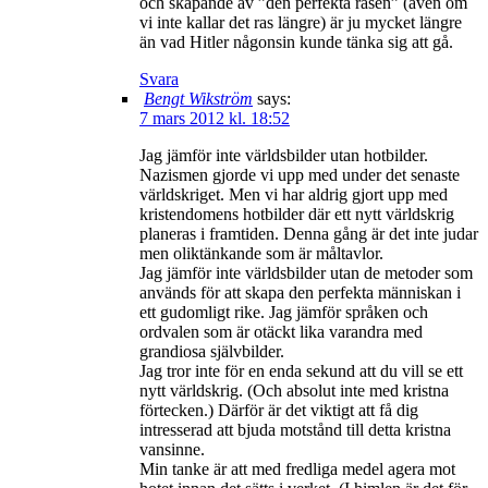
och skapande av ”den perfekta rasen” (även om
vi inte kallar det ras längre) är ju mycket längre
än vad Hitler någonsin kunde tänka sig att gå.
Svara
Bengt Wikström
says:
7 mars 2012 kl. 18:52
Jag jämför inte världsbilder utan hotbilder.
Nazismen gjorde vi upp med under det senaste
världskriget. Men vi har aldrig gjort upp med
kristendomens hotbilder där ett nytt världskrig
planeras i framtiden. Denna gång är det inte judar
men oliktänkande som är måltavlor.
Jag jämför inte världsbilder utan de metoder som
används för att skapa den perfekta människan i
ett gudomligt rike. Jag jämför språken och
ordvalen som är otäckt lika varandra med
grandiosa självbilder.
Jag tror inte för en enda sekund att du vill se ett
nytt världskrig. (Och absolut inte med kristna
förtecken.) Därför är det viktigt att få dig
intresserad att bjuda motstånd till detta kristna
vansinne.
Min tanke är att med fredliga medel agera mot