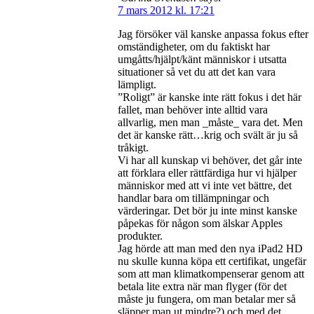
7 mars 2012 kl. 17:21
Jag försöker väl kanske anpassa fokus efter
omständigheter, om du faktiskt har
umgåtts/hjälpt/känt människor i utsatta
situationer så vet du att det kan vara
lämpligt.
”Roligt” är kanske inte rätt fokus i det här
fallet, man behöver inte alltid vara
allvarlig, men man _måste_ vara det. Men
det är kanske rätt…krig och svält är ju så
tråkigt.
Vi har all kunskap vi behöver, det går inte
att förklara eller rättfärdiga hur vi hjälper
människor med att vi inte vet bättre, det
handlar bara om tillämpningar och
värderingar. Det bör ju inte minst kanske
påpekas för någon som älskar Apples
produkter.
Jag hörde att man med den nya iPad2 HD
nu skulle kunna köpa ett certifikat, ungefär
som att man klimatkompenserar genom att
betala lite extra när man flyger (för det
måste ju fungera, om man betalar mer så
släpper man ut mindre?) och med det