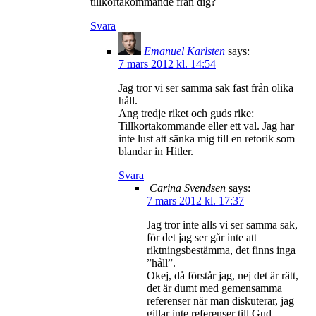
tillkortakommande från dig?
Svara
Emanuel Karlsten
says:
7 mars 2012 kl. 14:54
Jag tror vi ser samma sak fast från olika
håll.
Ang tredje riket och guds rike:
Tillkortakommande eller ett val. Jag har
inte lust att sänka mig till en retorik som
blandar in Hitler.
Svara
Carina Svendsen
says:
7 mars 2012 kl. 17:37
Jag tror inte alls vi ser samma sak,
för det jag ser går inte att
riktningsbestämma, det finns inga
”håll”.
Okej, då förstår jag, nej det är rätt,
det är dumt med gemensamma
referenser när man diskuterar, jag
gillar inte referenser till Gud,