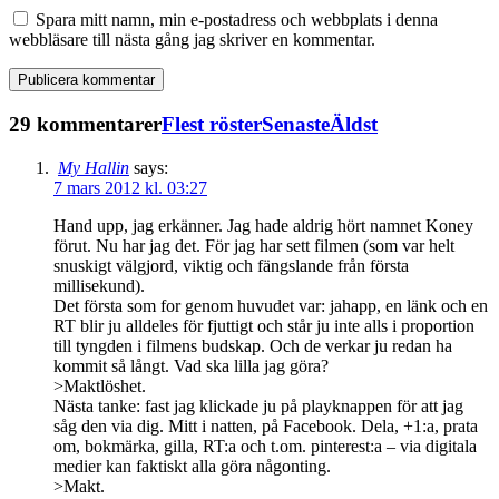
Spara mitt namn, min e-postadress och webbplats i denna
webbläsare till nästa gång jag skriver en kommentar.
29 kommentarer
Flest röster
Senaste
Äldst
My Hallin
says:
7 mars 2012 kl. 03:27
Hand upp, jag erkänner. Jag hade aldrig hört namnet Koney
förut. Nu har jag det. För jag har sett filmen (som var helt
snuskigt välgjord, viktig och fängslande från första
millisekund).
Det första som for genom huvudet var: jahapp, en länk och en
RT blir ju alldeles för fjuttigt och står ju inte alls i proportion
till tyngden i filmens budskap. Och de verkar ju redan ha
kommit så långt. Vad ska lilla jag göra?
>Maktlöshet.
Nästa tanke: fast jag klickade ju på playknappen för att jag
såg den via dig. Mitt i natten, på Facebook. Dela, +1:a, prata
om, bokmärka, gilla, RT:a och t.om. pinterest:a – via digitala
medier kan faktiskt alla göra någonting.
>Makt.