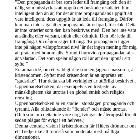
”Den propaganda är bra som leder till framgång och den är
dålig som misslyckas att uppnå det önskade resultatet, hur
intelligent den än är, för det är inte propagandans uppgift att
vara intelligent, dess uppgift är att leda till framgång. Därför
kan man inte säga att er propaganda är oslipad, för elak. Detta
är inte kriterier som den kan beskrivas med. Den bör inte vara
anständig eller varsam, mjuk eller ödmjuk. Den bör leda till
framgång. Om någon säger till mig: ’Er propaganda ligger
inte på någon väluppfostrad nivå’ är det ingen mening för mig
att prata med honom alls. Strunt i huruvida propagandan alls
är välartad. Det som spelar någon roll är att den uppnår sitt
syfte.”
En annan idé, om ett väldigt rike som engagerar massorna, är
kristendomen. Syftet med kristendom är att upprätta ett
”gudsrike”. Hur detta ska bli verklighet är utförligt beskrivet i
Uppenbarelseboken, där exempelvis en tredjedel av
mänskligheten ska utrotas i en global etnisk och religiös
rensning.
Uppenbarelseboken är en studie i storslagen propaganda och
tyranni. Alla oliktänkande är ”fiender” och måste utrotas.
(Och som om detta inte vore nog, tvingas de återuppstå för att
sedan plågas för evigt i ett helvete.)
Denna centrala vision i kristendomen får Hitlers drömmar om
ett Tredje rike att framstå som moderata med måttliga
dimensioner.