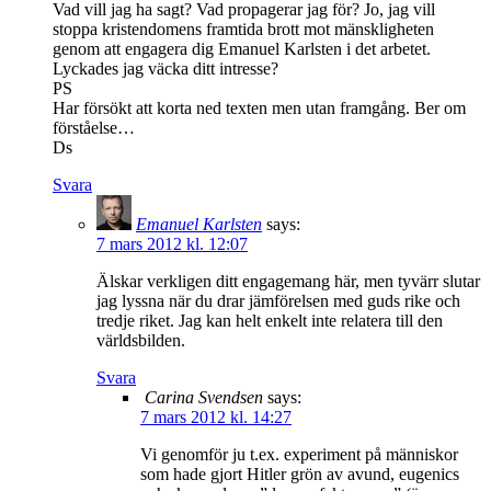
Vad vill jag ha sagt? Vad propagerar jag för? Jo, jag vill
stoppa kristendomens framtida brott mot mänskligheten
genom att engagera dig Emanuel Karlsten i det arbetet.
Lyckades jag väcka ditt intresse?
PS
Har försökt att korta ned texten men utan framgång. Ber om
förståelse…
Ds
Svara
Emanuel Karlsten
says:
7 mars 2012 kl. 12:07
Älskar verkligen ditt engagemang här, men tyvärr slutar
jag lyssna när du drar jämförelsen med guds rike och
tredje riket. Jag kan helt enkelt inte relatera till den
världsbilden.
Svara
Carina Svendsen
says:
7 mars 2012 kl. 14:27
Vi genomför ju t.ex. experiment på människor
som hade gjort Hitler grön av avund, eugenics