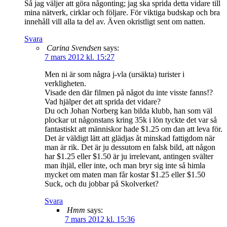
Så jag väljer att göra någonting; jag ska sprida detta vidare till
mina nätverk, cirklar och följare. För viktiga budskap och bra
innehåll vill alla ta del av. Även okristligt sent om natten.
Svara
Carina Svendsen
says:
7 mars 2012 kl. 15:27
Men ni är som några j-vla (ursäkta) turister i
verkligheten.
Visade den där filmen på något du inte visste fanns!?
Vad hjälper det att sprida det vidare?
Du och Johan Norberg kan bilda klubb, han som väl
plockar ut någonstans kring 35k i lön tyckte det var så
fantastiskt att människor hade $1.25 om dan att leva för.
Det är väldigt lätt att glädjas åt minskad fattigdom när
man är rik. Det är ju dessutom en falsk bild, att någon
har $1.25 eller $1.50 är ju irrelevant, antingen svälter
man ihjäl, eller inte, och man bryr sig inte så himla
mycket om maten man får kostar $1.25 eller $1.50
Suck, och du jobbar på Skolverket?
Svara
Hmm
says:
7 mars 2012 kl. 15:36