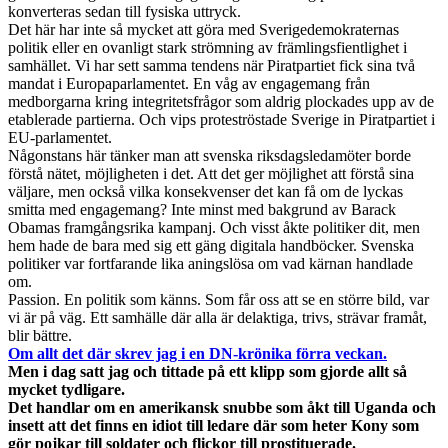
konverteras sedan till fysiska uttryck.
Det här har inte så mycket att göra med Sverigedemokraternas
politik eller en ovanligt stark strömning av främlingsfientlighet i
samhället. Vi har sett samma tendens när Piratpartiet fick sina två
mandat i Europaparlamentet. En våg av engagemang från
medborgarna kring integritetsfrågor som aldrig plockades upp av de
etablerade partierna. Och vips proteströstade Sverige in Piratpartiet i
EU-parlamentet.
Någonstans här tänker man att svenska riksdagsledamöter borde
förstå nätet, möjligheten i det. Att det ger möjlighet att förstå sina
väljare, men också vilka konsekvenser det kan få om de lyckas
smitta med engagemang? Inte minst med bakgrund av Barack
Obamas framgångsrika kampanj. Och visst åkte politiker dit, men
hem hade de bara med sig ett gäng digitala handböcker. Svenska
politiker var fortfarande lika aningslösa om vad kärnan handlade
om.
Passion. En politik som känns. Som får oss att se en större bild, var
vi är på väg. Ett samhälle där alla är delaktiga, trivs, strävar framåt,
blir bättre.
Om allt det där skrev jag i en DN-krönika förra veckan.
Men i dag satt jag och tittade på ett klipp som gjorde allt så
mycket tydligare.
Det handlar om en amerikansk snubbe som åkt till Uganda och
insett att det finns en idiot till ledare där som heter Kony som
gör pojkar till soldater och flickor till prostituerade.