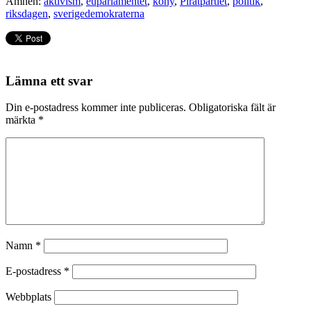
Ämnen:
aktivism
,
euparlamentet
,
kony
,
Piratpartiet
,
politik
,
riksdagen
,
sverigedemokraterna
Lämna ett svar
Din e-postadress kommer inte publiceras.
Obligatoriska fält är
märkta
*
Namn
*
E-postadress
*
Webbplats