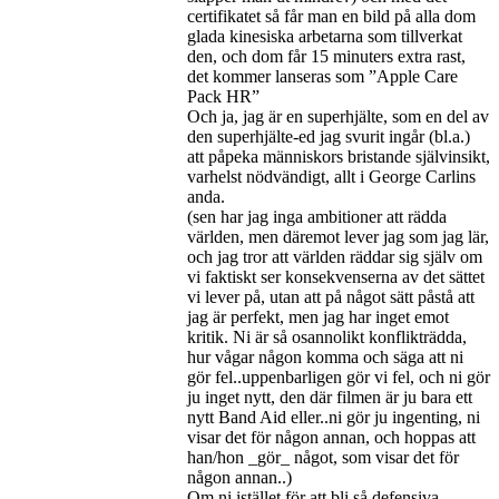
certifikatet så får man en bild på alla dom
glada kinesiska arbetarna som tillverkat
den, och dom får 15 minuters extra rast,
det kommer lanseras som ”Apple Care
Pack HR”
Och ja, jag är en superhjälte, som en del av
den superhjälte-ed jag svurit ingår (bl.a.)
att påpeka människors bristande självinsikt,
varhelst nödvändigt, allt i George Carlins
anda.
(sen har jag inga ambitioner att rädda
världen, men däremot lever jag som jag lär,
och jag tror att världen räddar sig själv om
vi faktiskt ser konsekvenserna av det sättet
vi lever på, utan att på något sätt påstå att
jag är perfekt, men jag har inget emot
kritik. Ni är så osannolikt konflikträdda,
hur vågar någon komma och säga att ni
gör fel..uppenbarligen gör vi fel, och ni gör
ju inget nytt, den där filmen är ju bara ett
nytt Band Aid eller..ni gör ju ingenting, ni
visar det för någon annan, och hoppas att
han/hon _gör_ något, som visar det för
någon annan..)
Om ni istället för att bli så defensiva