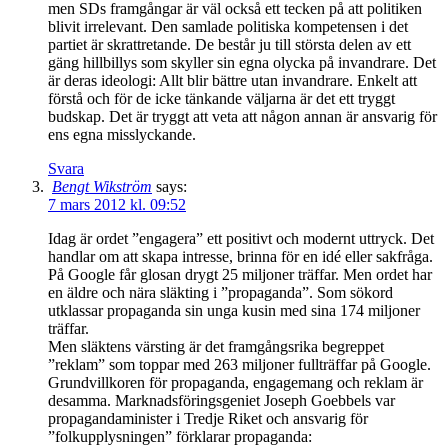
men SDs framgångar är väl också ett tecken på att politiken
blivit irrelevant. Den samlade politiska kompetensen i det
partiet är skrattretande. De består ju till största delen av ett
gäng hillbillys som skyller sin egna olycka på invandrare. Det
är deras ideologi: Allt blir bättre utan invandrare. Enkelt att
förstå och för de icke tänkande väljarna är det ett tryggt
budskap. Det är tryggt att veta att någon annan är ansvarig för
ens egna misslyckande.
Svara
Bengt Wikström
says:
7 mars 2012 kl. 09:52
Idag är ordet ”engagera” ett positivt och modernt uttryck. Det
handlar om att skapa intresse, brinna för en idé eller sakfråga.
På Google får glosan drygt 25 miljoner träffar. Men ordet har
en äldre och nära släkting i ”propaganda”. Som sökord
utklassar propaganda sin unga kusin med sina 174 miljoner
träffar.
Men släktens värsting är det framgångsrika begreppet
”reklam” som toppar med 263 miljoner fullträffar på Google.
Grundvillkoren för propaganda, engagemang och reklam är
desamma. Marknadsföringsgeniet Joseph Goebbels var
propagandaminister i Tredje Riket och ansvarig för
”folkupplysningen” förklarar propaganda: