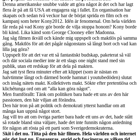
Denna amerikanske snubbe valde att göra något åt det och har lagt
flera år på att få USA att engagera sig i fallet. En organisation har
skapats och sedan två veckor har de börjat sprida en film och en
kampanj som heter Kony2012. Idén är fenomenal. Om hela världen
får reda på vad Kony gör borde de vilja stoppa honom? Kony borde
bli känd. Lika känd som George Clooney eller Madonna.
Jag såg filmen ikväll och kände mig uppspelt och maktlös på samma
gång. Maktlös för att det pågår någonstans så långt bort och vad kan
lilla jag göra?
Uppspelt för att det var ett så fantastiskt budskap, paketerat så väl
och där sociala medier inte är ett slags one night stand med sin
publik, utan ett redskap för att dela på makten.
Jag satt tyst flera minuter efter att klippet (som är nästan en
halvtimme långt och därmed borde hamnat i youtubedöden) slutat
och insåg nätets makt. Kollektivets makt. Sökte efter pretentiösa och
klichétunga ord om att ”alla kan göra något”.
Men framförallt: Tänk om politiken bara hade ett uns av den här
passionen, den här viljan att förändra.
Den här tron på att politik och demokrati ytterst handlar om att
många kan uppnå något stort.
Jag vill tro att om övriga partier bara hade ett uns av det, hade stått
så rotade bland sina väljare, hade det inte funnits någon anledning
för någon att rösta på ett parti som Sverigedemokraterna.
Skit i det nu. Titta på den här filmen. Hela världen och internet
gör det just nu. Engageras, sprid och fascineras av vilken tid