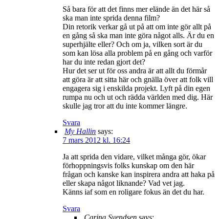
Så bara för att det finns mer elände än det här så
ska man inte sprida denna film?
Din retorik verkar gå ut på att om inte gör allt på
en gång så ska man inte göra något alls. Är du en
superhjälte eller? Och om ja, vilken sort är du
som kan lösa alla problem på en gång och varför
har du inte redan gjort det?
Hur det ser ut för oss andra är att allt du förmår
att göra är att sitta här och gnälla över att folk vill
engagera sig i enskilda projekt. Lyft på din egen
rumpa nu och ut och rädda världen med dig. Här
skulle jag tror att du inte kommer längre.
Svara
My Hallin
says:
7 mars 2012 kl. 16:24
Ja att sprida den vidare, vilket många gör, ökar
förhoppningsvis folks kunskap om den här
frågan och kanske kan inspirera andra att haka på
eller skapa något liknande? Vad vet jag.
Känns iaf som en roligare fokus än det du har.
Svara
Carina Svendsen
says: