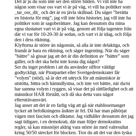
Det är ju du som inte ser den större bilden. Vi vill inte ha
någon som visar oss vart vi är på väg, vi vill ha politiker som
_tar_oss_dit_ och det är en jävla skillnad. Du säger ”berätta
en historia för mig”, jag vill inte höra historier, jag vill inte ha
politiker som är sagoberättare. Jag kan dessutom dra mina
egna slustatser vart vi är på väg, genom att följa tagenten från
där vi var för 10-20-30 år sedan, och vart vi är idag, och följa
den i dess riktning.
Klyftorna är större än någonsin, så alla är inte delaktiga, och
framåt är bara en riktning, och säger ingenting. När du säger
”bättre” så gissar jag att det är din definition av ”bättre” som
gäller, och det ska helst inte kosta dig något?
Ser du inget problem i att du använder siffror väldigt
godtyckligt, när Piratpartiet eller Sverigedemokrater får
”volym” (stöd), så är det ett uttryck för att människor är
utstötta, bittra och hämndlystna, och inte vet bättre, när du/ni
har samma volym i ryggen, så visar det på rättfärdighet och att
männikor HAR förstått, och då ska detta vara något
eftersträvansvärt.
Jag anser att det är en farlig väg att gå när etablissemanget
tycker att befolkningens åsikter är fel. Då har man påbörjat
vägen mot fascism och diktatur. Jag vidhåller dessutom det jag
sagt tidigare, i en demokrati, där man följer demokratins
regler, så kan missnöjet aldrig vara större än med valresultat
kring 50/50 strecket för blocken. Tror du att det var den tyska