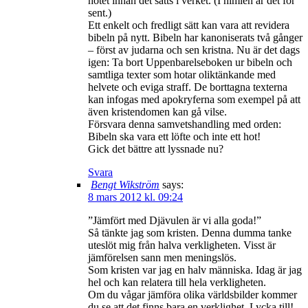
hotet innan det sätts i verket. (I himlen är det för
sent.)
Ett enkelt och fredligt sätt kan vara att revidera
bibeln på nytt. Bibeln har kanoniserats två gånger
– först av judarna och sen kristna. Nu är det dags
igen: Ta bort Uppenbarelseboken ur bibeln och
samtliga texter som hotar oliktänkande med
helvete och eviga straff. De borttagna texterna
kan infogas med apokryferna som exempel på att
även kristendomen kan gå vilse.
Försvara denna samvetshandling med orden:
Bibeln ska vara ett löfte och inte ett hot!
Gick det bättre att lyssnade nu?
Svara
Bengt Wikström
says:
8 mars 2012 kl. 09:24
”Jämfört med Djävulen är vi alla goda!”
Så tänkte jag som kristen. Denna dumma tanke
uteslöt mig från halva verkligheten. Visst är
jämförelsen sann men meningslös.
Som kristen var jag en halv människa. Idag är jag
hel och kan relatera till hela verkligheten.
Om du vågar jämföra olika världsbilder kommer
du se att det finns bara en verklighet. Lycka till!