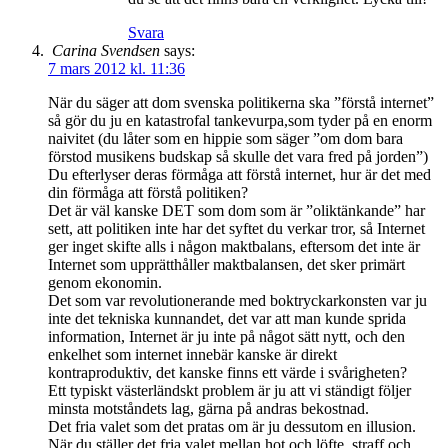
Svara
Carina Svendsen
says:
7 mars 2012 kl. 11:36
När du säger att dom svenska politikerna ska ”förstå internet”
så gör du ju en katastrofal tankevurpa,som tyder på en enorm
naivitet (du låter som en hippie som säger ”om dom bara
förstod musikens budskap så skulle det vara fred på jorden”)
Du efterlyser deras förmåga att förstå internet, hur är det med
din förmåga att förstå politiken?
Det är väl kanske DET som dom som är ”oliktänkande” har
sett, att politiken inte har det syftet du verkar tror, så Internet
ger inget skifte alls i någon maktbalans, eftersom det inte är
Internet som upprätthåller maktbalansen, det sker primärt
genom ekonomin.
Det som var revolutionerande med boktryckarkonsten var ju
inte det tekniska kunnandet, det var att man kunde sprida
information, Internet är ju inte på något sätt nytt, och den
enkelhet som internet innebär kanske är direkt
kontraproduktiv, det kanske finns ett värde i svårigheten?
Ett typiskt västerländskt problem är ju att vi ständigt följer
minsta motståndets lag, gärna på andras bekostnad.
Det fria valet som det pratas om är ju dessutom en illusion.
När du ställer det fria valet mellan hot och löfte, straff och