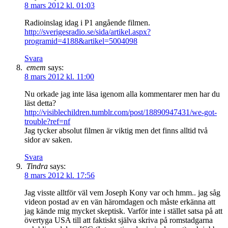
8 mars 2012 kl. 01:03
Radioinslag idag i P1 angående filmen.
http://sverigesradio.se/sida/artikel.aspx?
programid=4188&artikel=5004098
Svara
emem
says:
8 mars 2012 kl. 11:00
Nu orkade jag inte läsa igenom alla kommentarer men har du
läst detta?
http://visiblechildren.tumblr.com/post/18890947431/we-got-
trouble?ref=nf
Jag tycker absolut filmen är viktig men det finns alltid två
sidor av saken.
Svara
Tindra
says:
8 mars 2012 kl. 17:56
Jag visste alltför väl vem Joseph Kony var och hmm.. jag såg
videon postad av en vän häromdagen och måste erkänna att
jag kände mig mycket skeptisk. Varför inte i stället satsa på att
övertyga USA till att faktiskt själva skriva på romstadgarna