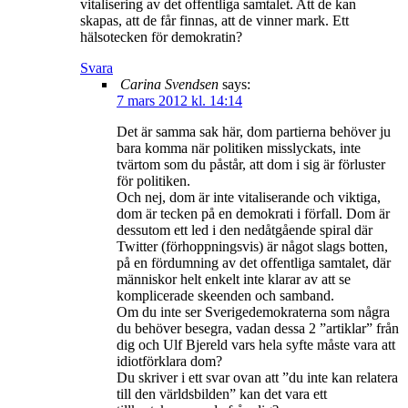
vitalisering av det offentliga samtalet. Att de kan
skapas, att de får finnas, att de vinner mark. Ett
hälsotecken för demokratin?
Svara
Carina Svendsen
says:
7 mars 2012 kl. 14:14
Det är samma sak här, dom partierna behöver ju
bara komma när politiken misslyckats, inte
tvärtom som du påstår, att dom i sig är förluster
för politiken.
Och nej, dom är inte vitaliserande och viktiga,
dom är tecken på en demokrati i förfall. Dom är
dessutom ett led i den nedåtgående spiral där
Twitter (förhoppningsvis) är något slags botten,
på en fördumning av det offentliga samtalet, där
människor helt enkelt inte klarar av att se
komplicerade skeenden och samband.
Om du inte ser Sverigedemokraterna som några
du behöver besegra, vadan dessa 2 ”artiklar” från
dig och Ulf Bjereld vars hela syfte måste vara att
idiotförklara dom?
Du skriver i ett svar ovan att ”du inte kan relatera
till den världsbilden” kan det vara ett