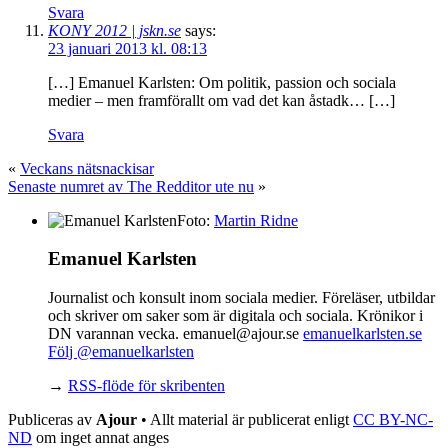
Svara
KONY 2012 | jskn.se
says:
23 januari 2013 kl. 08:13
[…] Emanuel Karlsten: Om politik, passion och sociala
medier – men framförallt om vad det kan åstadk… […]
Svara
«
Veckans nätsnackisar
Senaste numret av The Redditor ute nu
»
Foto:
Martin Ridne
Emanuel Karlsten
Journalist och konsult inom sociala medier. Föreläser, utbildar
och skriver om saker som är digitala och sociala. Krönikor i
DN varannan vecka. emanuel@ajour.se
emanuelkarlsten.se
Följ @emanuelkarlsten
→
RSS-flöde för skribenten
Publiceras av
Ajour
• Allt material är publicerat enligt
CC BY-NC-
ND
om inget annat anges