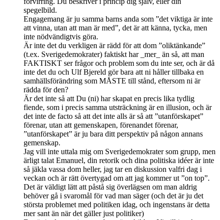
förvirring. Du beskriver i princip dig själv, eller din
spegelbild.
Engagemang är ju samma barns anda som ”det viktiga är inte
att vinna, utan att man är med”, det är att känna, tycka, men
inte nödvändigtvis göra.
Är inte det du verkligen är rädd för att dom ”oliktänkande”
(t.ex. Sverigedemokrater) faktiskt har _mer_ än så, att man
FAKTISKT ser frågor och problem som du inte ser, och är då
inte det du och Ulf Bjereld gör bara att ni håller tillbaka en
samhällsförändring som MÅSTE till stånd, eftersom ni är
rädda för den?
Är det inte så att Du (ni) har skapat en precis lika tydlig
fiende, som i precis samma utsträckning är en illusion, och är
det inte de facto så att det inte alls är så att ”utanförskapet”
förenar, utan att gemenskapen, förenandet förenar,
”utanförskapet” är ju bara ditt perspektiv på någon annans
gemenskap.
Jag vill inte uttala mig om Sverigedemokrater som grupp, men
ärligt talat Emanuel, din retorik och dina politiska idéer är inte
så jäkla vassa dom heller, jag tar en diskussion valfri dag i
veckan och är rätt övertygad om att jag kommer ut ”on top”.
Det är väldigt lätt att påstå sig överlägsen om man aldrig
behöver gå i svaromål för vad man säger (och det är ju det
största problemet med politiken idag, och ingenstans är detta
mer sant än när det gäller just politiker)