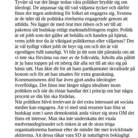
Tyvärr så var det länge sedan våra politiker brydde sig om
ideologi. De anpassar sig till vad väljarna tycker och därför
finns det ingen anledning för folket att engagera sig. Svunna
är de tider då de politiska rörelserna engagerade genom att
utbilda. Nu ligger de med örat mot rälsen och ser till att
paketera sitt budskap enligt marknadsföringens regler. Politik
är ett jobb som det gäller att behålla och handen på hjärtat,
vems jobb tror du är viktigast politikernas eller väljarnas? Det
är väl tydligt vilket jobb de bryr sig om och det är väl
egentligen fullt naturligt. Vi blir ju titt som tätt påminda om att
vi inte ska förvänta oss mer av de folkvalda. Juholts alla påhitt
är ju bara toppen på ett isberg där alla ser till att sko sig på
bästa sätt. Han åkte dit för att hans partikamrater skvallrade på
honom och för att han utsattes för extra granskning.
Kommunismens död har även gjort andra ideologier
överflödiga. Det finns inte längre några idealister inom
politiken och när du röstar handlar det i princip om hur några
procent av din lön ska fördelas.
När politiken blivit irrelevant är det extra intressant att sociala
medier kan engagera. Att vi med små resurser kan föra ut
budskap som i sann demokratisk anda växer sig stora OM det
finns ett intresse. Man ska inte underskatta det virala
medvetandegörandet och risken är att de stora tröga
organisationerna hamnar efter de mindre lite mer kvickfotade
aktörerna. Att dessa råkar vara SD är naturligtvis beklagligt