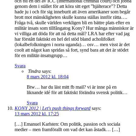
och bli en del av ICC (International criminal court) och jobba
genom dem i stället för att köra sitt eget ”hjälterace”? Detta
hade ju i och för sig inneburit att även amerikaner som begår
brott mot mänskligheten skulle kunna ställas innför rätta….
Fråga två, skulle världen verkligen bli en bättre plats efter en
militär insats som tillfångatog Kony? Hur många människor är
vi villiga att döda för att nå detta mål? LRA har efter vad jag
har förstått faktiskt en hel del stöd bland acholifolket
(lokalbefolkningen i norra uganda)… osv… men visst är det
coolt att något kan spridas så fort, synd bara att det är stödet
för en militär-insatsgrupp…
Svara
Tindra
says:
8 mars 2012 kl. 18:04
Btw… har du läst mitt fb mail? vi är inne på en
liknande idé för att faktiskt förändra svensk politik…
Svara
KONY 2012 | Let's push things forward
says:
13 mars 2012 kl. 17:25
[…] Emanuel Karlsten: Om politik, passion och sociala
medier – men framförallt om vad det kan åstadk… […]