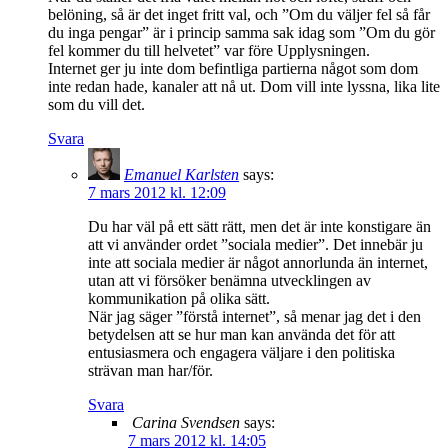
belöning, så är det inget fritt val, och ”Om du väljer fel så får
du inga pengar” är i princip samma sak idag som ”Om du gör
fel kommer du till helvetet” var före Upplysningen.
Internet ger ju inte dom befintliga partierna något som dom
inte redan hade, kanaler att nå ut. Dom vill inte lyssna, lika lite
som du vill det.
Svara
Emanuel Karlsten
says:
7 mars 2012 kl. 12:09
Du har väl på ett sätt rätt, men det är inte konstigare än
att vi använder ordet ”sociala medier”. Det innebär ju
inte att sociala medier är något annorlunda än internet,
utan att vi försöker benämna utvecklingen av
kommunikation på olika sätt.
När jag säger ”förstå internet”, så menar jag det i den
betydelsen att se hur man kan använda det för att
entusiasmera och engagera väljare i den politiska
strävan man har/för.
Svara
Carina Svendsen
says:
7 mars 2012 kl. 14:05