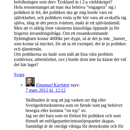
befolkningen som drev Tyskland in i 2:a världskriget?
Hela resonemanget att man ska behöva ”engagera” sig i
politiken är fel, det politiken ska ge mig borde vara en
självklarhet, och politikers enda syfte bör vara att avskaffa sig
själva, idag är det precis tvärtom, makt är ett självändamål.
Men att vi aldrig löste vänsterns klassfråga öppnade ju för
högerns invandringsfråga. Om ett ensamkommande
flyktingbarn kostar 4000kr per dygn, så är det ju inte _barnet_
som kostar så mycket, för att ta ett exempel, det är ju politiker
och tjänstemän.
Om politikerna nu hade som mål att lösa våra problem
(orättvisor, arbetslöshet, osv.) borde dom inte ha klarat det vid
det här laget?
Svara
Emanuel Karlsten
says:
7 mars 2012 kl. 12:12
Skillnaden är nog att jag varken ser dig eller
Sverigedemokraterna som en fiende som jag behöver
besegra eller komma ”on top” av.
Jag ser det bara som en förlust för politiken och sunt
förnuft att enfrågepartier/missnöjespartier skapas.
Samtidigt är de otroligt viktiga för demokratin och för