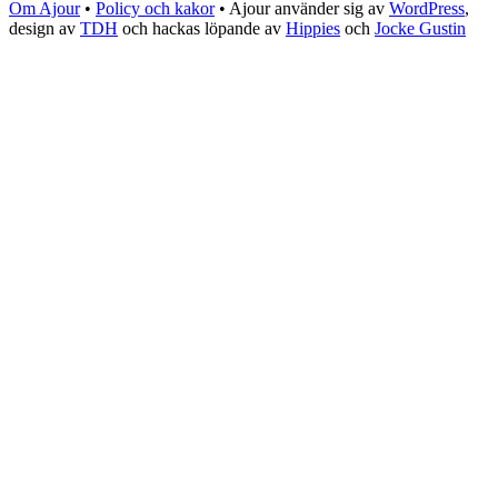
Om Ajour
•
Policy och kakor
•
Ajour använder sig av
WordPress
,
design av
TDH
och hackas löpande av
Hippies
och
Jocke Gustin