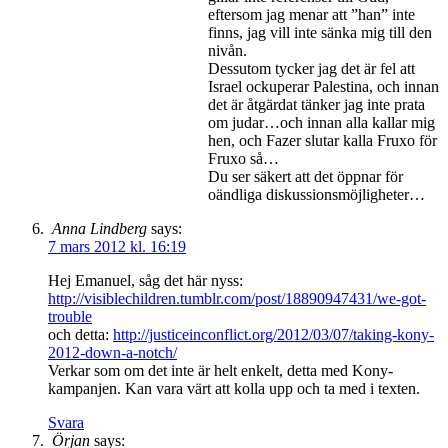
eftersom jag menar att ”han” inte
finns, jag vill inte sänka mig till den
nivån.
Dessutom tycker jag det är fel att
Israel ockuperar Palestina, och innan
det är åtgärdat tänker jag inte prata
om judar…och innan alla kallar mig
hen, och Fazer slutar kalla Fruxo för
Fruxo så…
Du ser säkert att det öppnar för
oändliga diskussionsmöjligheter…
Anna Lindberg
says:
7 mars 2012 kl. 16:19
Hej Emanuel, såg det här nyss:
http://visiblechildren.tumblr.com/post/18890947431/we-got-
trouble
och detta:
http://justiceinconflict.org/2012/03/07/taking-kony-
2012-down-a-notch/
Verkar som om det inte är helt enkelt, detta med Kony-
kampanjen. Kan vara värt att kolla upp och ta med i texten.
Svara
Örjan
says: