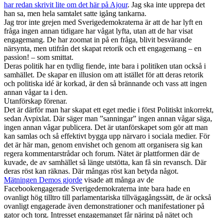
har redan skrivit lite om det här på Ajour
. Jag ska inte upprepa det
han sa, men hela samtalet satte igång tankarna.
Jag tror inte grejen med Sverigedemokraterna är att de har lyft en
fråga ingen annan tidigare har vågat lyfta, utan att de har visat
engagemang. De har zoomat in på en fråga, blivit besvärande
närsynta, men utifrån det skapat retorik och ett engagemang – en
passion! – som smittat.
Deras politik har en tydlig fiende, inte bara i politiken utan också i
samhället. De skapar en illusion om att istället för att deras retorik
och politiska idé är korkad, är den så brännande och vass att ingen
annan vågar ta i den.
Utanförskap förenar.
Det är därför man har skapat ett eget medie i först Politiskt inkorrekt,
sedan Avpixlat. Där säger man ”sanningar” ingen annan vågar säga,
ingen annan vågar publicera. Det är utanförskapet som gör att man
kan samlas och så effektivt bygga upp närvaro i sociala medier. För
det är här man, genom envishet och genom att organisera sig kan
regera kommentarstrådar och forum. Nätet är plattformen där de
kuvade, de av samhället så länge utstötta, kan få sin revansch. Där
deras röst kan räknas. Där mångas röst kan betyda något.
Mätningen Demos gjorde
visade att många av de
Facebookengagerade Sverigedemokraterna inte bara hade en
ovanligt hög tilltro till parlamentariska tillvägagångssätt, de är också
ovanligt engagerade även demonstrationer och manifestationer på
gator och torg. Intresset engagemanget får näring på nätet och