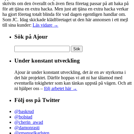
skrivits om den överallt och även flera företag passar på att haka på
för att tjäna en extra hacka. Men just att tjäna en extra hacka verkar
ha gjort företag totalt blinda för vad dagen egentligen handlar om.
Som JC. Idag skickade klädföretaget ut den här annonsen i ett mejl
till sina kunder:
Läs vidare →
Sök på Ajour
Sök
efter:
Under konstant utveckling
Ajour är under konstant utveckling, det är en av styrkorna i
det här projektet. Därför hoppas vi att ni har tålamod med
eventuella tokigheter som kan tänkas uppstå på vägen. Och att
ni hjälper oss –
följ arbetet här →
Följ oss på Twitter
@baskrud
@bolstad
@cherin_awad
@damonrasti
@emanuelkarlsten