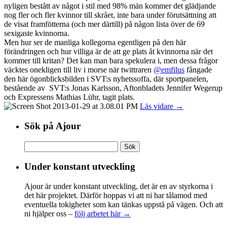
nyligen bestått av något i stil med 98% män kommer det glädjande
nog fler och fler kvinnor till skrået, inte bara under förutsättning att
de visat framfötterna (och mer därtill) på någon lista över de 69
sexigaste kvinnorna.
Men hur ser de manliga kollegorna egentligen på den här
förändringen och hur villiga är de att ge plats åt kvinnorna när det
kommer till kritan? Det kan man bara spekulera i, men dessa frågor
väcktes onekligen till liv i morse när twittraren
@emfilus
fångade
den här ögonblicksbilden i SVT:s nyhetssoffa, där sportpanelen,
bestående av SVT:s Jonas Karlsson, Aftonbladets Jennifer Wegerup
och Expressens Mathias Lühr, tagit plats.
Läs vidare →
Sök på Ajour
Sök
efter:
Under konstant utveckling
Ajour är under konstant utveckling, det är en av styrkorna i
det här projektet. Därför hoppas vi att ni har tålamod med
eventuella tokigheter som kan tänkas uppstå på vägen. Och att
ni hjälper oss –
följ arbetet här →