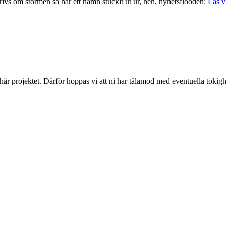
krivs om stormen så har ett namn stuckit ut ur, heh, nyhetsflooden:
Läs v
 här projektet. Därför hoppas vi att ni har tålamod med eventuella toki