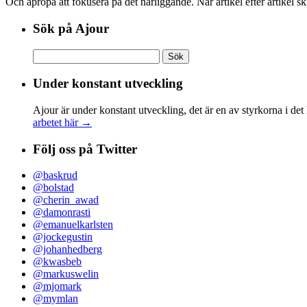
Och apropå att fokusera på det närliggande. När artikel efter artikel s
Sök på Ajour
Sök
efter:
Under konstant utveckling
Ajour är under konstant utveckling, det är en av styrkorna i det
arbetet här →
Följ oss på Twitter
@baskrud
@bolstad
@cherin_awad
@damonrasti
@emanuelkarlsten
@jockegustin
@johanhedberg
@kwasbeb
@markuswelin
@mjomark
@mymlan