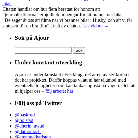
citat.
Citaten handlar om hur flera berättat för honom att
”journalistfittorna” erbjudit dem pengar för att bränna ner bilar.
”De säger åt oss att filma när vi bränner bilar i Husby, och att vi får
sjutusen för en bra film” är ett av citaten.
Läs vidare →
Sök på Ajour
Sök
efter:
Under konstant utveckling
Ajour är under konstant utveckling, det är en av styrkorna i
det här projektet. Därför hoppas vi att ni har tålamod med
eventuella tokigheter som kan tänkas uppstå på vägen. Och att
ni hjälper oss –
följ arbetet här →
Följ oss på Twitter
@baskrud
@bolstad
@cherin_awad
@damonrasti
@emanuelkarlsten