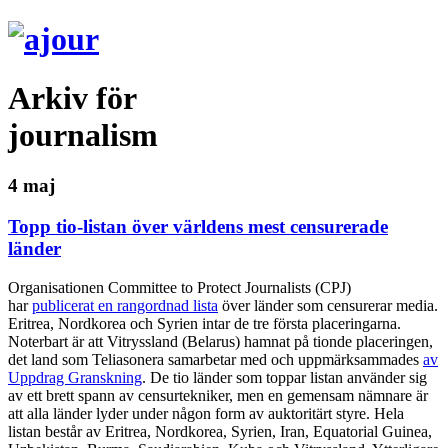
Arkiv för
journalism
4 maj
Topp tio-listan över världens mest censurerade
länder
Organisationen Committee to Protect Journalists (CPJ)
har
publicerat en rangordnad lista
över länder som censurerar media.
Eritrea, Nordkorea och Syrien intar de tre första placeringarna.
Noterbart är att Vitryssland (Belarus) hamnat på tionde placeringen,
det land som Teliasonera samarbetar med och uppmärksammades
av
Uppdrag Granskning
. De tio länder som toppar listan använder sig
av ett brett spann av censurtekniker, men en gemensam nämnare är
att alla länder lyder under någon form av auktoritärt styre. Hela
listan består av Eritrea, Nordkorea, Syrien, Iran, Equatorial Guinea,