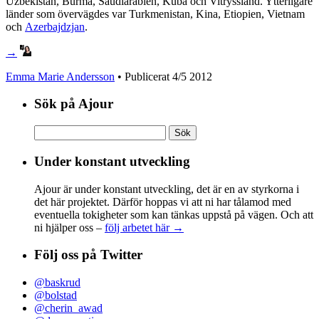
Uzbekistan, Burma, Saudiarabien, Kuba och Vitryssland. Ytterligare
länder som övervägdes var Turkmenistan, Kina, Etiopien, Vietnam
och
Azerbajdzjan
.
→
Emma Marie Andersson
• Publicerat
4/5 2012
Sök på Ajour
Sök
efter:
Under konstant utveckling
Ajour är under konstant utveckling, det är en av styrkorna i
det här projektet. Därför hoppas vi att ni har tålamod med
eventuella tokigheter som kan tänkas uppstå på vägen. Och att
ni hjälper oss –
följ arbetet här →
Följ oss på Twitter
@baskrud
@bolstad
@cherin_awad