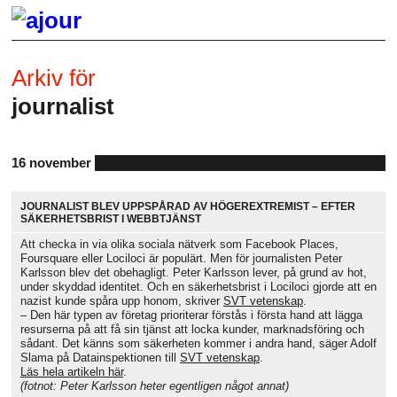
Arkiv för
journalist
16 november
JOURNALIST BLEV UPPSPÅRAD AV HÖGEREXTREMIST – EFTER
SÄKERHETSBRIST I WEBBTJÄNST
Att checka in via olika sociala nätverk som Facebook Places,
Foursquare eller Lociloci är populärt. Men för journalisten Peter
Karlsson blev det obehagligt. Peter Karlsson lever, på grund av hot,
under skyddad identitet. Och en säkerhetsbrist i Lociloci gjorde att en
nazist kunde spåra upp honom, skriver
SVT vetenskap
.
– Den här typen av företag prioriterar förstås i första hand att lägga
resurserna på att få sin tjänst att locka kunder, marknadsföring och
sådant. Det känns som säkerheten kommer i andra hand, säger Adolf
Slama på Datainspektionen till
SVT vetenskap
.
Läs hela artikeln här
.
(fotnot: Peter Karlsson heter egentligen något annat)