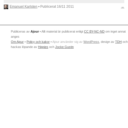
Emanuel Karlsten
• Publicerat
16/11 2011
→
Publiceras av
Ajour
• Allt material är publicerat enligt
CC BY-NC-ND
om inget annat
anges
Om Ajour
•
Policy och kakor
•
Ajour använder sig av
WordPress
, design av
TDH
och
hackas löpande av
Hippies
och
Jocke Gustin