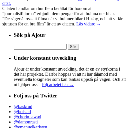
citat.
Citaten handlar om hur flera berättat för honom att
”journalistfittorna” erbjudit dem pengar för att bränna ner bilar.
”De säger åt oss att filma när vi bränner bilar i Husby, och att vi får
sjutusen för en bra film” är ett av citaten.
Läs vidare →
Sök på Ajour
Sök
efter:
Under konstant utveckling
Ajour är under konstant utveckling, det är en av styrkorna i
det här projektet. Därför hoppas vi att ni har tålamod med
eventuella tokigheter som kan tänkas uppstå på vägen. Och att
ni hjälper oss –
följ arbetet här →
Följ oss på Twitter
@baskrud
@bolstad
@cherin_awad
@damonrasti
@emanuelkarlsten