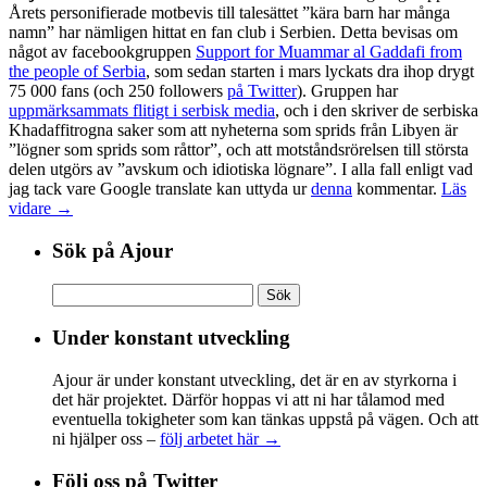
Årets personifierade motbevis till talesättet ”kära barn har många
namn” har nämligen hittat en fan club i Serbien. Detta bevisas om
något av facebookgruppen
Support for Muammar al Gaddafi from
the people of Serbia
, som sedan starten i mars lyckats dra ihop drygt
75 000 fans (och 250 followers
på Twitter
). Gruppen har
uppmärksammats flitigt i serbisk media
, och i den skriver de serbiska
Khadaffitrogna saker som att nyheterna som sprids från Libyen är
”lögner som sprids som råttor”, och att motståndsrörelsen till största
delen utgörs av ”avskum och idiotiska lögnare”. I alla fall enligt vad
jag tack vare Google translate kan uttyda ur
denna
kommentar.
Läs
vidare →
Sök på Ajour
Sök
efter:
Under konstant utveckling
Ajour är under konstant utveckling, det är en av styrkorna i
det här projektet. Därför hoppas vi att ni har tålamod med
eventuella tokigheter som kan tänkas uppstå på vägen. Och att
ni hjälper oss –
följ arbetet här →
Följ oss på Twitter