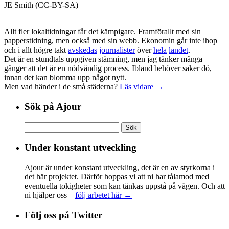
JE Smith (CC-BY-SA)
Allt fler lokaltidningar får det kämpigare. Framförallt med sin
papperstidning, men också med sin webb. Ekonomin går inte ihop
och i allt högre takt
avskedas
journalister
över
hela
landet
.
Det är en stundtals uppgiven stämning, men jag tänker många
gånger att det är en nödvändig process. Ibland behöver saker dö,
innan det kan blomma upp något nytt.
Men vad händer i de små städerna?
Läs vidare →
Sök på Ajour
Sök
efter:
Under konstant utveckling
Ajour är under konstant utveckling, det är en av styrkorna i
det här projektet. Därför hoppas vi att ni har tålamod med
eventuella tokigheter som kan tänkas uppstå på vägen. Och att
ni hjälper oss –
följ arbetet här →
Följ oss på Twitter