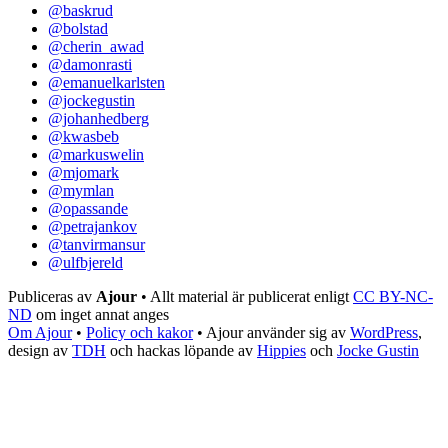
@baskrud
@bolstad
@cherin_awad
@damonrasti
@emanuelkarlsten
@jockegustin
@johanhedberg
@kwasbeb
@markuswelin
@mjomark
@mymlan
@opassande
@petrajankov
@tanvirmansur
@ulfbjereld
Publiceras av
Ajour
• Allt material är publicerat enligt
CC BY-NC-
ND
om inget annat anges
Om Ajour
•
Policy och kakor
•
Ajour använder sig av
WordPress
,
design av
TDH
och hackas löpande av
Hippies
och
Jocke Gustin