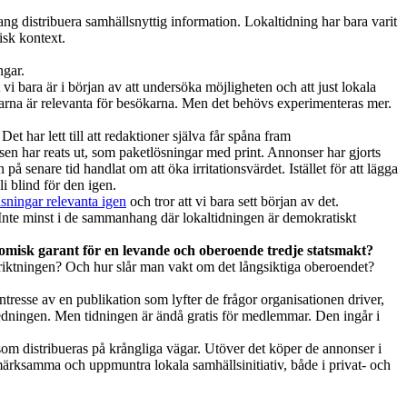
ng distribuera samhällsnyttig information. Lokaltidning har bara varit
tisk kontext.
ngar.
vi bara är i början av att undersöka möjligheten och att just lokala
ingarna är relevanta för besökarna. Men det behövs experimenteras mer.
t har lett till att redaktioner själva får spåna fram
sen har reats ut, som paketlösningar med print. Annonser har gjorts
på senare tid handlat om att öka irritationsvärdet. Istället för att lägga
i blind för den igen.
sningar relevanta igen
och tror att vi bara sett början av det.
nte minst i de sammanhang där lokaltidningen är demokratiskt
nomisk garant för en levande och oberoende tredje statsmakt?
riktningen? Och hur slår man vakt om det långsiktiga oberoendet?
ntresse av en publikation som lyfter de frågor organisationen driver,
ledningen. Men tidningen är ändå gratis för medlemmar. Den ingår i
m distribueras på krångliga vägar. Utöver det köper de annonser i
pmärksamma och uppmuntra lokala samhällsinitiativ, både i privat- och