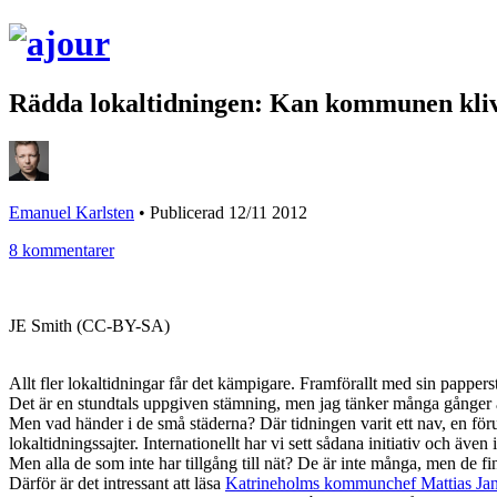
Rädda lokaltidningen: Kan kommunen kli
Emanuel Karlsten
•
Publicerad 12/11 2012
8 kommentarer
JE Smith (CC-BY-SA)
Allt fler lokaltidningar får det kämpigare. Framförallt med sin pappe
Det är en stundtals uppgiven stämning, men jag tänker många gånger a
Men vad händer i de små städerna?
Där tidningen varit ett nav, en för
lokaltidningssajter. Internationellt har vi sett sådana initiativ och äve
Men alla de som inte har tillgång till nät? De är inte många, men de fin
Därför är det intressant att läsa
Katrineholms kommunchef Mattias Jan