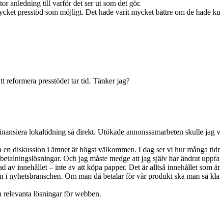
tor anledning till varför det ser ut som det gör.
 mycket presstöd som möjligt. Det hade varit mycket bättre om de hade ku
Att reformera presstödet tar tid. Tänker jag?
h finansiera lokaltidning så direkt. Utökade annonssamarbeten skulle 
 en diskussion i ämnet är högst välkommen. I dag ser vi hur många tidn
 betalningslösningar. Och jag måste medge att jag själv har ändrat uppfattn
ad av innehållet – inte av att köpa papper. Det är alltså innehållet som är
 i nyhetsbranschen. Om man då betalar för vår produkt ska man så klart h
h relevanta lösningar för webben.