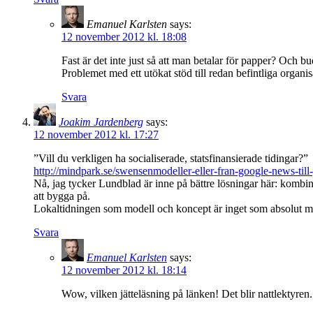
Emanuel Karlsten
says:
12 november 2012 kl. 18:08
Fast är det inte just så att man betalar för papper? Och bu
Problemet med ett utökat stöd till redan befintliga organisa
Svara
Joakim Jardenberg
says:
12 november 2012 kl. 17:27
”Vill du verkligen ha socialiserade, statsfinansierade tidingar?”
http://mindpark.se/swensenmodeller-eller-fran-google-news-till
Nå, jag tycker Lundblad är inne på bättre lösningar här: kombin
att bygga på.
Lokaltidningen som modell och koncept är inget som absolut mås
Svara
Emanuel Karlsten
says:
12 november 2012 kl. 18:14
Wow, vilken jätteläsning på länken! Det blir nattlektyren.