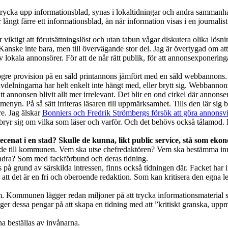
 trycka upp informationsblad, synas i lokaltidningar och andra sammanha
r långt färre ett informationsblad, än när information visas i en journalis
 viktigt att förutsättningslöst och utan tabun vågar diskutera olika lösni
Kanske inte bara, men till övervägande stor del. Jag är övertygad om att 
 av lokala annonsörer. För att de når rätt publik, för att annonsexponer
 högre provision på en såld printannons jämfört med en såld webbannons. De
vdelningarna har helt enkelt inte hängt med, eller brytt sig. Webbannon
t annonsen blivit allt mer irrelevant. Det blir en ond cirkel där annonsen 
yn. På så sätt irriteras läsaren till uppmärksamhet. Tills den lär sig bl
re. Jag älskar
Bonniers och Fredrik Strömbergs försök att göra annonsvi
r sig om vilka som läser och varför. Och det behövs också tålamod. I
nat i en stad? Skulle de kunna, likt public service, stå som eko
oende till kommunen. Vem ska utse chefredaktören? Vem ska bestämma in
 andra? Som med fackförbund och deras tidning.
på grund av särskilda intressen, finns också tidningen där. Facket har i
 att det är en fri och oberoende redaktion. Som kan kritisera den egna 
 Kommunen lägger redan miljoner på att trycka informationsmaterial so
gger dessa pengar på att skapa en tidning med att ”kritiskt granska, up
a beställas av invånarna.