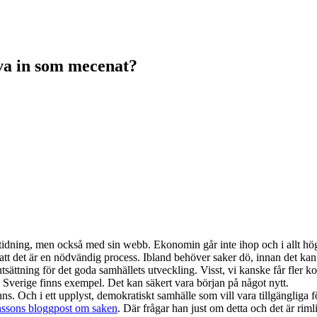
va in som mecenat?
rstidning, men också med sin webb. Ekonomin går inte ihop och i allt hö
tt det är en nödvändig process. Ibland behöver saker dö, innan det ka
utsättning för det goda samhällets utveckling. Visst, vi kanske får fler k
n i Sverige finns exempel. Det kan säkert vara början på något nytt.
ns. Och i ett upplyst, demokratiskt samhälle som vill vara tillgängliga f
ssons bloggpost om saken
. Där frågar han just om detta och det är riml