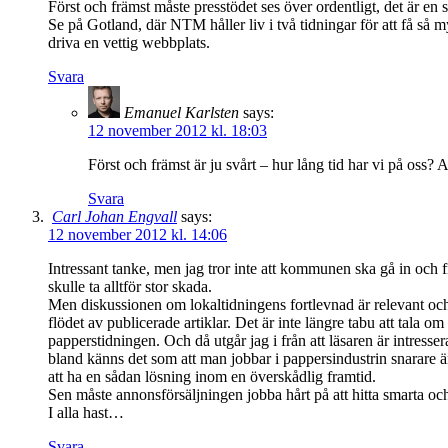
Först och främst måste presstödet ses över ordentligt, det är en s
Se på Gotland, där NTM håller liv i två tidningar för att få så
driva en vettig webbplats.
Svara
Emanuel Karlsten
says:
12 november 2012 kl. 18:03
Först och främst är ju svårt – hur lång tid har vi på oss? 
Svara
Carl Johan Engvall
says:
12 november 2012 kl. 14:06
Intressant tanke, men jag tror inte att kommunen ska gå in oc
skulle ta alltför stor skada.
Men diskussionen om lokaltidningens fortlevnad är relevant och
flödet av publicerade artiklar. Det är inte längre tabu att tala om
papperstidningen. Och då utgår jag i från att läsaren är intresser
bland känns det som att man jobbar i pappersindustrin snarare än
att ha en sådan lösning inom en överskådlig framtid.
Sen måste annonsförsäljningen jobba hårt på att hitta smarta oc
I alla hast…
Svara