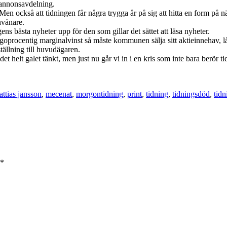
 annonsavdelning.
Men också att tidningen får några trygga år på sig att hitta en form på 
nvånare.
ns bästa nyheter upp för den som gillar det sättet att läsa nyheter.
ugoprocentig marginalvinst så måste kommunen sälja sitt aktieinnehav, låta
tällning till huvudägaren.
t helt galet tänkt, men just nu går vi in i en kris som inte bara berör t
ttias jansson
,
mecenat
,
morgontidning
,
print
,
tidning
,
tidningsdöd
,
tidn
*