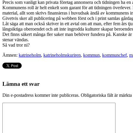
Precis som vanligt kan privata företag annonsera och tidningen ha en
Kommunens roll är helt enkelt som garant för att tidningen överlever. 
material, allt som skrivs finansieras i huvudsak ändå av kommunens i
Givetvis sker all publicering på webben först och i print samlas gårdage
Låt säga att man också skriver in ett avtal om att man, efter fem års tj
långsiktiga oberoendet och att inte ingrodda kulturer skapar beroendes
Det finns säkert många fler saker man behöver fundera på. Kanske är de
stenar vändas.
Så vad tror ni?
Ämnen:
katrineholm
,
katrineholmskuriren
,
kommun
,
kommunchef
,
ma
Lämna ett svar
Din e-postadress kommer inte publiceras.
Obligatoriska fält är märkta