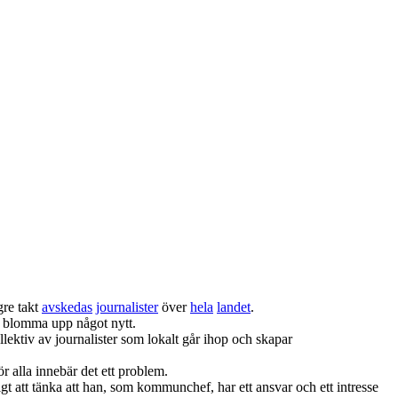
gre takt
avskedas
journalister
över
hela
landet
.
n blomma upp något nytt.
ollektiv av journalister som lokalt går ihop och skapar
ör alla innebär det ett problem.
igt att tänka att han, som kommunchef, har ett ansvar och ett intresse