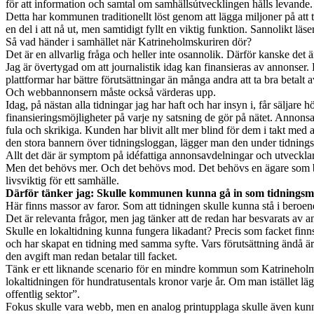
för att information och samtal om samhällsútvecklingen hålls levande.
Detta har kommunen traditionellt löst genom att lägga miljoner på att
en del i att nå ut, men samtidigt fyllt en viktig funktion. Sannolikt läse
Så vad händer i samhället när Katrineholmskuriren dör?
Det är en allvarlig fråga och heller inte osannolik. Därför kanske det är
Jag är övertygad om att journalistik idag kan finansieras av annonser. 
plattformar har bättre förutsättningar än många andra att ta bra betalt
Och webbannonsern måste också värderas upp.
Idag, på nästan alla tidningar jag har haft och har insyn i, får säljare
finansieringsmöjligheter på varje ny satsning de gör på nätet. Annonsa
fula och skrikiga. Kunden har blivit allt mer blind för dem i takt med at
den stora bannern över tidningsloggan, lägger man den under tidningsmen
Allt det där är symptom på idéfattiga annonsavdelningar och utveckla
Men det behövs mer. Och det behövs mod. Det behövs en ägare som bry
livsviktig för ett samhälle.
Därför tänker jag: Skulle kommunen kunna gå in som tidningsmece
Här finns massor av faror. Som att tidningen skulle kunna stå i ber
Det är relevanta frågor, men jag tänker att de redan har besvarats av
Skulle en lokaltidning kunna fungera likadant? Precis som facket finns 
och har skapat en tidning med samma syfte. Vars förutsättning ändå är
den avgift man redan betalar till facket.
Tänk er ett liknande scenario för en mindre kommun som Katrineholm.
lokaltidningen för hundratusentals kronor varje år. Om man istället lä
offentlig sektor”.
Fokus skulle vara webb, men en analog printupplaga skulle även kunn