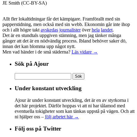
JE Smith (CC-BY-SA)
Allt fler lokaltidningar får det kämpigare. Framförallt med sin
papperstidning, men också med sin webb. Ekonomin går inte ihop
och i allt högre takt
avskedas
journalister
över
hela
landet
.
Det är en stundtals uppgiven stämning, men jag tänker många
gånger att det är en nödvändig process. Ibland behöver saker dö,
innan det kan blomma upp något nytt.
Men vad händer i de små städerna?
Läs vidare →
Sök på Ajour
Sök
efter:
Under konstant utveckling
Ajour är under konstant utveckling, det är en av styrkorna i
det här projektet. Därför hoppas vi att ni har tålamod med
eventuella tokigheter som kan tänkas uppstå på vägen. Och att
ni hjälper oss –
följ arbetet här →
Följ oss på Twitter