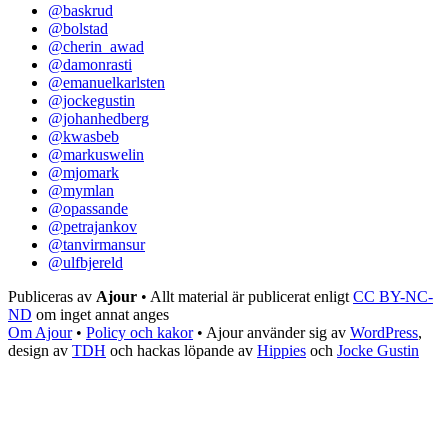
@baskrud
@bolstad
@cherin_awad
@damonrasti
@emanuelkarlsten
@jockegustin
@johanhedberg
@kwasbeb
@markuswelin
@mjomark
@mymlan
@opassande
@petrajankov
@tanvirmansur
@ulfbjereld
Publiceras av
Ajour
• Allt material är publicerat enligt
CC BY-NC-
ND
om inget annat anges
Om Ajour
•
Policy och kakor
•
Ajour använder sig av
WordPress
,
design av
TDH
och hackas löpande av
Hippies
och
Jocke Gustin