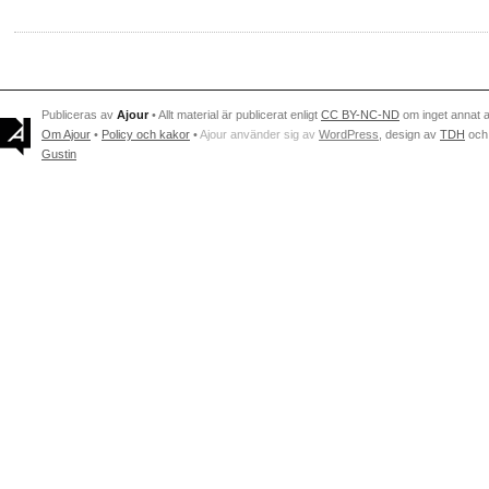
Publiceras av
Ajour
• Allt material är publicerat enligt
CC BY-NC-ND
om inget annat 
Om Ajour
•
Policy och kakor
•
Ajour använder sig av
WordPress
, design av
TDH
och
Gustin