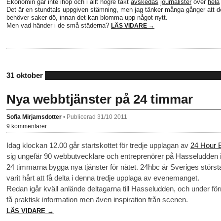
Ekonomin går inte ihop och i allt högre takt
avskedas
journalister
över
hela
Det är en stundtals uppgiven stämning, men jag tänker många gånger att d
behöver saker dö, innan det kan blomma upp något nytt.
Men vad händer i de små städerna?
LÄS VIDARE →
31 oktober
Nya webbtjänster på 24 timmar
Sofia Mirjamsdotter
•
Publicerad 31/10 2011
9 kommentarer
Idag klockan 12.00 går startskottet för tredje upplagan av
24 Hour 
sig ungefär 90 webbutvecklare och entreprenörer på Hasseludden i
24 timmarna bygga nya tjänster för nätet. 24hbc är Sveriges störs
varit hårt att få delta i denna tredje upplaga av evenemanget.
Redan igår kväll anlände deltagarna till Hasseludden, och under fö
få praktisk information men även inspiration från scenen.
LÄS VIDARE →