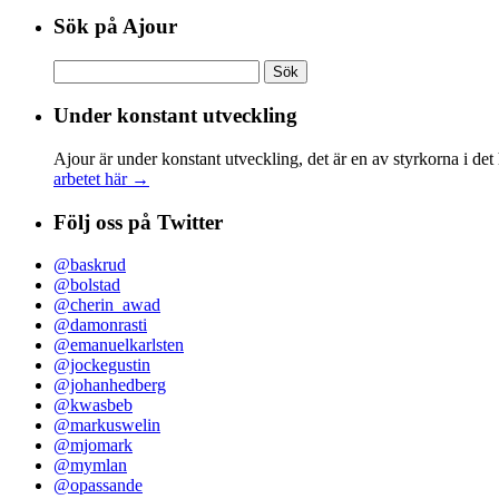
Sök på Ajour
Sök
efter:
Under konstant utveckling
Ajour är under konstant utveckling, det är en av styrkorna i det
arbetet här →
Följ oss på Twitter
@baskrud
@bolstad
@cherin_awad
@damonrasti
@emanuelkarlsten
@jockegustin
@johanhedberg
@kwasbeb
@markuswelin
@mjomark
@mymlan
@opassande