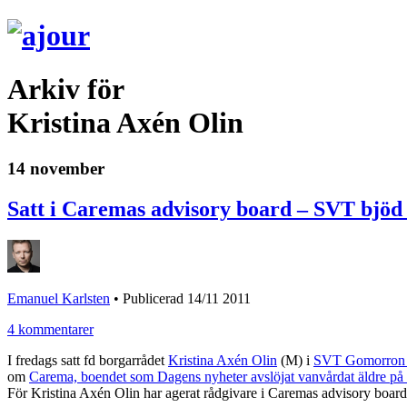
Arkiv för
Kristina Axén Olin
14 november
Satt i Caremas advisory board – SVT bjöd
Emanuel Karlsten
•
Publicerad 14/11 2011
4 kommentarer
I fredags satt fd borgarrådet
Kristina Axén Olin
(M) i
SVT Gomorron 
om
Carema, boendet som Dagens nyheter avslöjat vanvårdat äldre på 
För Kristina Axén Olin har agerat rådgivare i Caremas advisory boa