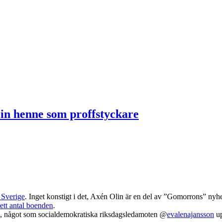
 in henne som proffstyckare
Sverige
. Inget konstigt i det, Axén Olin är en del av ”Gomorrons” nyh
ett antal boenden
.
rd, något som socialdemokratiska riksdagsledamoten @
evalenajansson
up