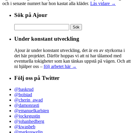
och i senaste numret har hon kastat alla kläder.
Läs vidare →
Sök på Ajour
Sök
efter:
Under konstant utveckling
Ajour är under konstant utveckling, det är en av styrkorna i
det här projektet. Därför hoppas vi att ni har tålamod med
eventuella tokigheter som kan tänkas uppstå på vägen. Och att
ni hjälper oss –
följ arbetet här →
Följ oss på Twitter
@baskrud
@bolstad
@cherin_awad
@damonrasti
@emanuelkarlsten
@jockegustin
@johanhedberg
@kwasbeb
@markuswelin