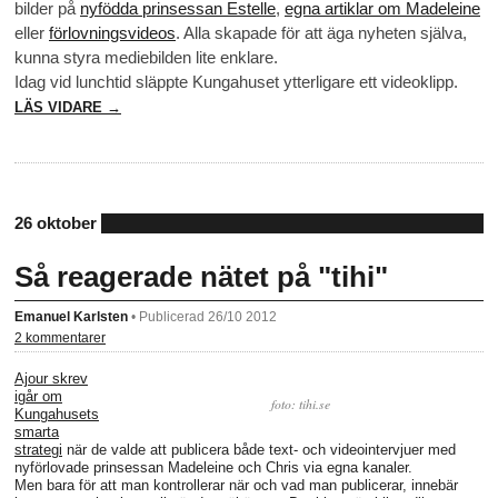
bilder på
nyfödda prinsessan Estelle
,
egna artiklar om Madeleine
eller
förlovningsvideos
. Alla skapade för att äga nyheten själva,
kunna styra mediebilden lite enklare.
Idag vid lunchtid släppte Kungahuset ytterligare ett videoklipp.
LÄS VIDARE →
26 oktober
Så reagerade nätet på "tihi"
Emanuel Karlsten
•
Publicerad 26/10 2012
2 kommentarer
Ajour skrev
igår om
foto: tihi.se
Kungahusets
smarta
strategi
när de valde att publicera både text- och videointervjuer med
nyförlovade prinsessan Madeleine och Chris via egna kanaler.
Men bara för att man kontrollerar när och vad man publicerar, innebär