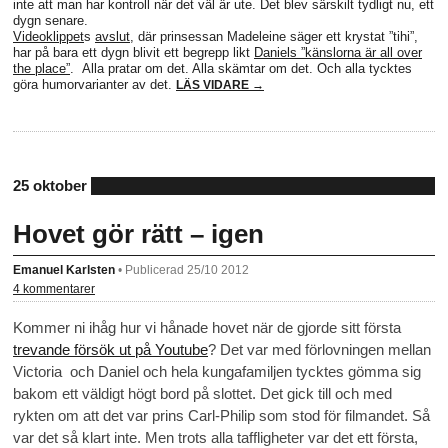
inte att man har kontroll när det väl är ute. Det blev särskilt tydligt nu, ett
dygn senare.
Videoklippet
s
avslut
, där prinsessan Madeleine säger ett krystat ”tihi”,
har på bara ett dygn blivit ett begrepp likt
Daniels ”känslorna är all over
the place”
. Alla pratar om det. Alla skämtar om det. Och alla tycktes
göra humorvarianter av det.
LÄS VIDARE →
25 oktober
Hovet gör rätt – igen
Emanuel Karlsten
•
Publicerad 25/10 2012
4 kommentarer
Kommer ni ihåg hur vi hånade hovet när de gjorde sitt första
trevande försök ut på Youtube
? Det var med förlovningen mellan
Victoria och Daniel och hela kungafamiljen tycktes gömma sig
bakom ett väldigt högt bord på slottet. Det gick till och med
rykten om att det var prins Carl-Philip som stod för filmandet. Så
var det så klart inte. Men trots alla taffligheter var det ett första,