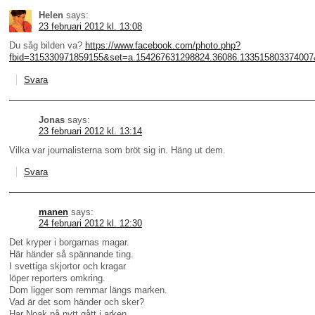
Helen
says:
23 februari 2012 kl. 13:08
Du såg bilden va?
https://www.facebook.com/photo.php?
fbid=315330971859155&set=a.154267631298824.36086.133515803374007
Svara
Jonas
says:
23 februari 2012 kl. 13:14
Vilka var journalisterna som bröt sig in. Häng ut dem.
Svara
manen
says:
24 februari 2012 kl. 12:30
Det kryper i borgarnas magar.
Här händer så spännande ting.
I svettiga skjortor och kragar
löper reporters omkring.
Dom ligger som remmar längs marken.
Vad är det som händer och sker?
Har Noak på nytt gått i arken