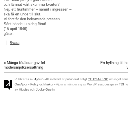
och lämnat vårt skumma kvarter?
Nej, ett fruntimmer – nämnt i ingressen –
ska få en unge till slut.
Vi förstår den bekymrade pressen.
Sånt hände ju aldrig förut!
(15 april 1946)
gäspl.
Svara
«
Många föräldrar gav fel
En hyllning till h
modersmjölksersättning
Publiceras av
Ajour
• Allt material är publicerat enligt
CC BY-NC-ND
om inget ann
Om Ajour
•
Policy och kakor
•
Ajour använder sig av
WordPress
, design av
TDH
o
av
Hippies
och
Jocke Gustin