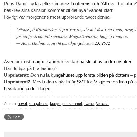
Prins Daniel hyllas
efter sin presskonferens och ”All over the place
beskrev sina känslor, kommer bli det nya ”vänder blad”.
I övrigt var morgonens mest upprörande tweet denna:
Läkare på Karolinska: reportrar tog sig in i låst rum i natt, drog u
för att få ström till sändning. Magnetkameran fung ej i morse.
— Anna Hjalmarsson (@annahja)
februari 23, 2012
Även om just
magnetkameran verkar ha slutat av andra orsaker
.
Har du tips på bra läsning?
Uppdaterat
: Och nu la
kungahuset upp första bilden på dottern
– p
Uppdaterat2
: Mest udda vinkel står
SVT
för.
Vi gjorde en lista på a
bevakning under dagen.
Ämnen:
hovet
,
kungahuset
,
kunge
,
prins daniel
,
Twitter
,
Victoria