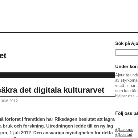
Sök på Aj
Sök
et
efter:
Under kons
Ajour är und
av styrkorna 
vi att ni ha
äkra det digitala kulturarvet
som kan tänk
hjälper oss 
 30/6 2012
Följ oss p
 gå förlorat i framtiden har Riksdagen beslutat att lagra
da bruk och forskning. Utredningen ledde till en ny lag
@baskrud
gon, 1 juli 2012. Den ansvariga myndigheten för detta
@bolstad