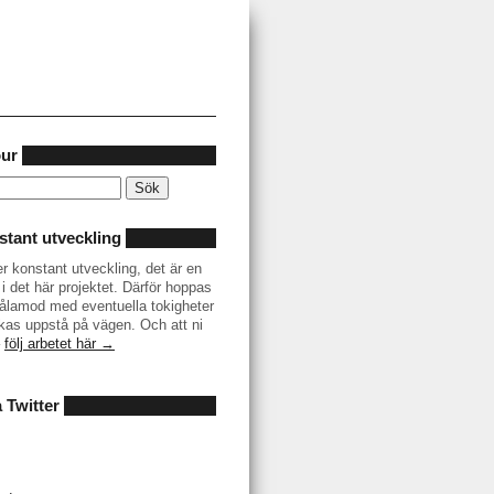
our
tant utveckling
er konstant utveckling, det är en
i det här projektet. Därför hoppas
r tålamod med eventuella tokigheter
as uppstå på vägen. Och att ni
–
följ arbetet här →
å Twitter