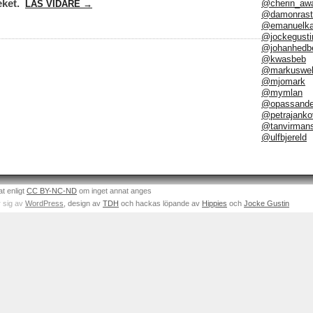
eket.
@cherin_aw
LÄS VIDARE →
@damonrast
@emanuelka
@jockegusti
@johanhedb
@kwasbeb
@markuswel
@mjomark
@mymlan
@opassand
@petrajanko
@tanvirman
@ulfbjereld
at enligt
CC BY-NC-ND
om inget annat anges
 sig av
WordPress
, design av
TDH
och hackas löpande av
Hippies
och
Jocke Gustin