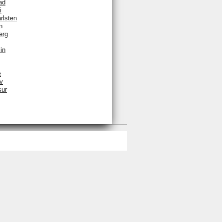
ad
i
rlsten
n
erg
in
e
v
sur