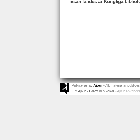
insamlandes är Kungliga bibliot
Publiceras av
Ajour
• Allt material är publicer
Om Ajour
•
Policy och kakor
•
Ajour använder