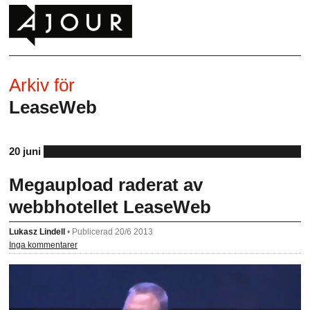
Arkiv för
LeaseWeb
20 juni
Megaupload raderat av
webbhotellet LeaseWeb
Lukasz Lindell
•
Publicerad 20/6 2013
Inga kommentarer