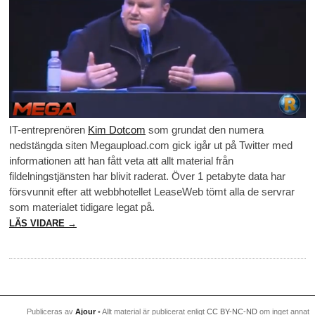
IT-entreprenören
Kim Dotcom
som grundat den numera
nedstängda siten Megaupload.com gick igår ut på Twitter med
informationen att han fått veta att allt material från
fildelningstjänsten har blivit raderat. Över 1 petabyte data har
försvunnit efter att webbhotellet LeaseWeb tömt alla de servrar
som materialet tidigare legat på.
LÄS VIDARE →
Publiceras av
Ajour
• Allt material är publicerat enligt
CC BY-NC-ND
om inget annat