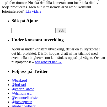
– på fem timmar. Nu ska den lilla kameran som fotar hela ditt liv
börja produceras. Men hur intresserade är vi att bli konstant
fotograferade?
Läs vidare →
Sök på Ajour
Sök
efter:
Under konstant utveckling
Ajour är under konstant utveckling, det är en av styrkorna i
det här projektet. Därför hoppas vi att ni har tålamod med
eventuella tokigheter som kan tänkas uppstå på vägen. Och att
ni hjälper oss –
följ arbetet här →
Följ oss på Twitter
@baskrud
@bolstad
@cherin_awad
@damonrasti
@emanuelkarlsten
@jockegustin
@johanhedberg