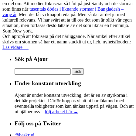
en del om. Att medier fokuserar så hårt på just Sandy och de stormar
som finns när
tusentals dödas i liknande stormar i Bangladesh –
varje år
. Men det får vi knappt reda på. Men så där är det ju med
kulturell relevans. Vi har svårt att ta till oss det som är olikt vår egen
situation, men förfasas desto lättare av det som liknar en hemmiljö.
Som New york.
Och apropå att fokusera på det närliggande. När artikel efter artikel
skrivs om stormen så har ett namn stuckit ut ur, heh, nyhetsflooden:
Läs vidare →
Sök på Ajour
Sök
efter:
Under konstant utveckling
Ajour är under konstant utveckling, det är en av styrkorna i
det här projektet. Därför hoppas vi att ni har tålamod med
eventuella tokigheter som kan tänkas uppstå på vägen. Och att
ni hjälper oss –
följ arbetet här →
Följ oss på Twitter
@baskrud