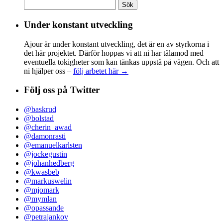
Sök
efter:
Under konstant utveckling
Ajour är under konstant utveckling, det är en av styrkorna i
det här projektet. Därför hoppas vi att ni har tålamod med
eventuella tokigheter som kan tänkas uppstå på vägen. Och att
ni hjälper oss –
följ arbetet här →
Följ oss på Twitter
@baskrud
@bolstad
@cherin_awad
@damonrasti
@emanuelkarlsten
@jockegustin
@johanhedberg
@kwasbeb
@markuswelin
@mjomark
@mymlan
@opassande
@petrajankov