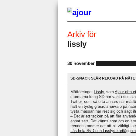
Arkiv för
lissly
30 november
SD-SNACK SLÅR REKORD PÅ NÄTET 
Mätföretaget
Lissly
, som
Ajour ofta ci
stormarna kring SD har varit i social
Twitter, som så ofta annars när mätf
haft en tydlig gräsrotsnärvaro på näte
tysta massan har rest sig och sagt if
– Det är ett tecken på att fler använ
annat sätt. Det känns som om en stor 
trenden kommer det att bli väldigt in
Läs hela SvD och Lisslys kartläggning