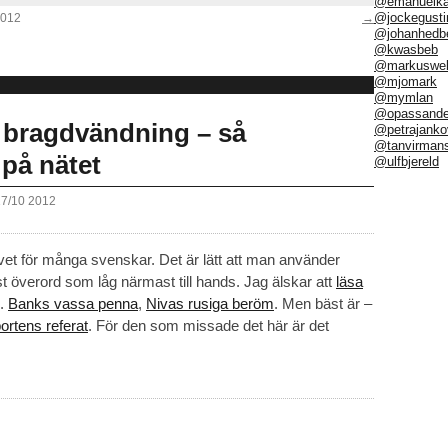
@emanuelka
@jockegusti
2012
→
@johanhedb
@kwasbeb
@markuswel
@mjomark
@mymlan
@opassand
 bragdvändning – så
@petrajanko
@tanvirman
 på nätet
@ulfbjereld
17/10 2012
ivet för många svenskar. Det är lätt att man använder
t överord som låg närmast till hands. Jag älskar att
läsa
g.
Banks vassa penna
,
Nivas rusiga beröm
. Men bäst är –
ortens referat
. För den som missade det här är det