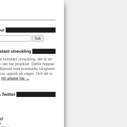
our
tant utveckling
er konstant utveckling, det är en
i det här projektet. Därför hoppas
r tålamod med eventuella tokigheter
as uppstå på vägen. Och att ni
–
följ arbetet här →
å Twitter
ad
i