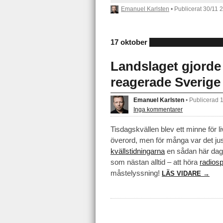
Emanuel Karlsten
• Publicerat
30/11 
17 oktober
Landslaget gjorde
reagerade Sverige
Emanuel Karlsten
•
Publicerad 
Inga kommentarer
Tisdagskvällen blev ett minne för l
överord, men för många var det jus
kvällstidningarna
en sådan här da
som nästan alltid – att höra
radiosp
måstelyssning!
LÄS VIDARE →