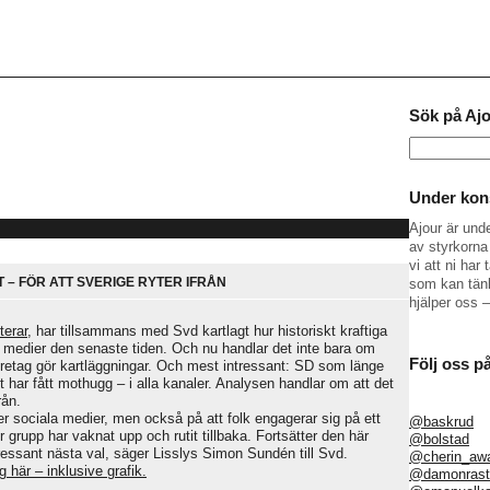
Sök på Aj
Sök
efter:
Under kons
Ajour är und
av styrkorna 
vi att ni ha
– FÖR ATT SVERIGE RYTER IFRÅN
som kan tänk
hjälper oss 
terar
, har tillsammans med Svd kartlagt hur historiskt kraftiga
a medier den senaste tiden. Och nu handlar det inte bara om
Följ oss p
öretag gör kartläggningar. Och mest intressant: SD som länge
t har fått mothugg – i alla kanaler. Analysen handlar om att det
rån.
der sociala medier, men också på att folk engagerar sig på ett
@baskrud
grupp har vaknat upp och rutit tillbaka. Fortsätter den här
@bolstad
tressant nästa val, säger Lisslys Simon Sundén till Svd.
@cherin_aw
 här – inklusive grafik.
@damonrast