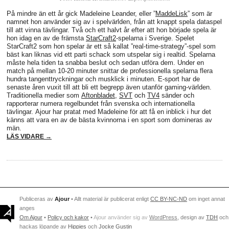
På mindre än ett år gick Madeleine Leander, eller ”
MaddeLisk
” som är
namnet hon använder sig av i spelvärlden, från att knappt spela dataspel
till att vinna tävlingar. Två och ett halvt år efter att hon började spela är
hon idag en av de främsta
StarCraft2
-spelarna i Sverige. Spelet
StarCraft2 som hon spelar är ett så kallat ”real-time-strategy”-spel som
bäst kan liknas vid ett parti schack som utspelar sig i realtid. Spelarna
måste hela tiden ta snabba beslut och sedan utföra dem. Under en
match på mellan 10-20 minuter snittar de professionella spelarna flera
hundra tangenttryckningar och musklick i minuten. E-sport har de
senaste åren vuxit till att bli ett begrepp även utanför gaming-världen.
Traditionella medier som
Aftonbladet
,
SVT
och
TV4
sänder och
rapporterar numera regelbundet från svenska och internationella
tävlingar. Ajour har pratat med Madeleine för att få en inblick i hur det
känns att vara en av de bästa kvinnorna i en sport som domineras av
män.
LÄS VIDARE →
Publiceras av
Ajour
• Allt material är publicerat enligt
CC BY-NC-ND
om inget annat
anges
Om Ajour
•
Policy och kakor
•
Ajour använder sig av
WordPress
, design av
TDH
och
hackas löpande av
Hippies
och
Jocke Gustin