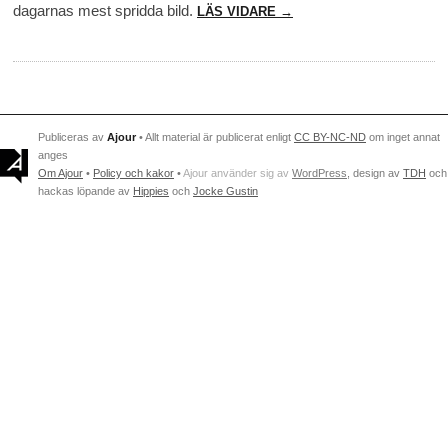
dagarnas mest spridda bild.
LÄS VIDARE →
Publiceras av
Ajour
• Allt material är publicerat enligt
CC BY-NC-ND
om inget annat
anges
Om Ajour
•
Policy och kakor
•
Ajour använder sig av
WordPress
, design av
TDH
och
hackas löpande av
Hippies
och
Jocke Gustin