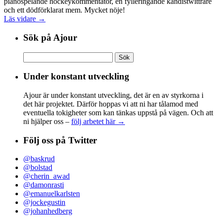
pianospelande hockeykommentator, en fylleringande kändistwittrare
och ett dödförklarat mem. Mycket nöje!
Läs vidare →
Sök på Ajour
Sök
efter:
Under konstant utveckling
Ajour är under konstant utveckling, det är en av styrkorna i
det här projektet. Därför hoppas vi att ni har tålamod med
eventuella tokigheter som kan tänkas uppstå på vägen. Och att
ni hjälper oss –
följ arbetet här →
Följ oss på Twitter
@baskrud
@bolstad
@cherin_awad
@damonrasti
@emanuelkarlsten
@jockegustin
@johanhedberg