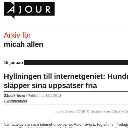
Arkiv för
micah allen
15 januari
Hyllningen till internetgeniet: Hund
släpper sina uppsatser fria
Gästskribent
•
Publicerad 15/1 2013
2 kommentarer
Aaron Swartz. CC-BY-SA Selfagency http://flic.kr/p/b
När nätaktivisten och internet-underbarnet Aaron Swartz tog sitt liv i freda