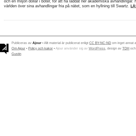
och en miljon dollar i böter, för att ha laddat ner akademiska avhandlingar.
världen över sina avhandlingar fria på nätet, som en hyllning till Swartz.
LÄ
Publiceras av
Ajour
• Allt material är publicerat enligt
CC BY-NC-ND
om inget annat 
Om Ajour
•
Policy och kakor
•
Ajour använder sig av
WordPress
, design av
TDH
och
Gustin