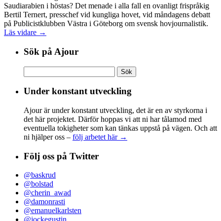
Saudiarabien i höstas? Det menade i alla fall en ovanligt frispråkig
Bertil Ternert, presschef vid kungliga hovet, vid måndagens debatt
på Publicistklubben Västra i Göteborg om svensk hovjournalistik.
Läs vidare →
Sök på Ajour
Sök
efter:
Under konstant utveckling
Ajour är under konstant utveckling, det är en av styrkorna i
det här projektet. Därför hoppas vi att ni har tålamod med
eventuella tokigheter som kan tänkas uppstå på vägen. Och att
ni hjälper oss –
följ arbetet här →
Följ oss på Twitter
@baskrud
@bolstad
@cherin_awad
@damonrasti
@emanuelkarlsten
@jockegustin