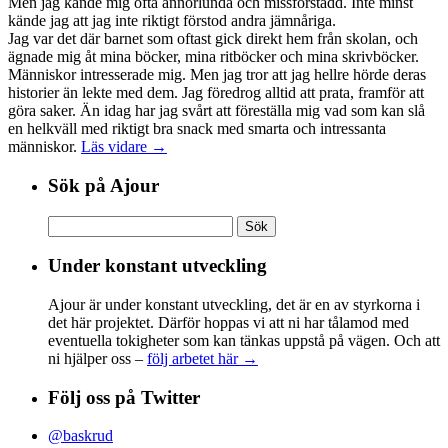
Men jag kände mig ofta annorlunda och missförstådd. Inte minst
kände jag att jag inte riktigt förstod andra jämnåriga.
Jag var det där barnet som oftast gick direkt hem från skolan, och
ägnade mig åt mina böcker, mina ritböcker och mina skrivböcker.
Människor intresserade mig. Men jag tror att jag hellre hörde deras
historier än lekte med dem. Jag föredrog alltid att prata, framför att
göra saker. Än idag har jag svårt att föreställa mig vad som kan slå
en helkväll med riktigt bra snack med smarta och intressanta
människor.
Läs vidare →
Sök på Ajour
Sök
efter:
Under konstant utveckling
Ajour är under konstant utveckling, det är en av styrkorna i
det här projektet. Därför hoppas vi att ni har tålamod med
eventuella tokigheter som kan tänkas uppstå på vägen. Och att
ni hjälper oss –
följ arbetet här →
Följ oss på Twitter
@baskrud