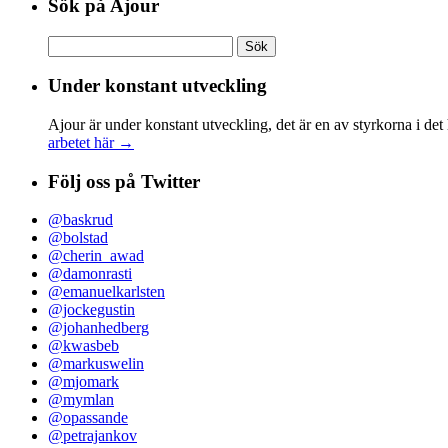
Sök på Ajour
Sök
efter:
Under konstant utveckling
Ajour är under konstant utveckling, det är en av styrkorna i det
arbetet här →
Följ oss på Twitter
@baskrud
@bolstad
@cherin_awad
@damonrasti
@emanuelkarlsten
@jockegustin
@johanhedberg
@kwasbeb
@markuswelin
@mjomark
@mymlan
@opassande
@petrajankov