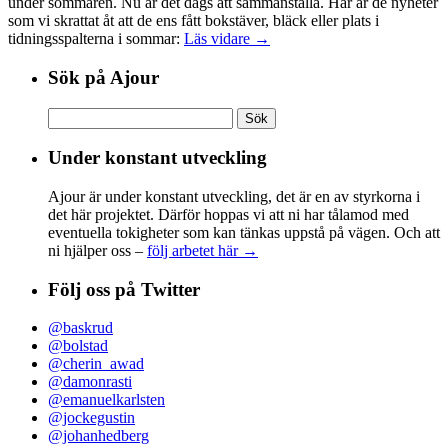
under sommaren. Nu är det dags att sammanställa. Här är de nyheter
som vi skrattat åt att de ens fått bokstäver, bläck eller plats i
tidningsspalterna i sommar:
Läs vidare →
Sök på Ajour
Sök
efter:
Under konstant utveckling
Ajour är under konstant utveckling, det är en av styrkorna i
det här projektet. Därför hoppas vi att ni har tålamod med
eventuella tokigheter som kan tänkas uppstå på vägen. Och att
ni hjälper oss –
följ arbetet här →
Följ oss på Twitter
@baskrud
@bolstad
@cherin_awad
@damonrasti
@emanuelkarlsten
@jockegustin
@johanhedberg