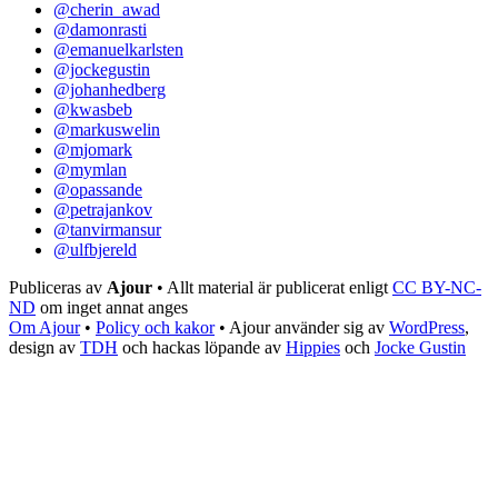
@cherin_awad
@damonrasti
@emanuelkarlsten
@jockegustin
@johanhedberg
@kwasbeb
@markuswelin
@mjomark
@mymlan
@opassande
@petrajankov
@tanvirmansur
@ulfbjereld
Publiceras av
Ajour
• Allt material är publicerat enligt
CC BY-NC-
ND
om inget annat anges
Om Ajour
•
Policy och kakor
•
Ajour använder sig av
WordPress
,
design av
TDH
och hackas löpande av
Hippies
och
Jocke Gustin