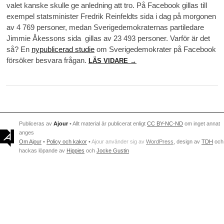
valet kanske skulle ge anledning att tro. På Facebook gillas till
exempel statsminister Fredrik Reinfeldts sida i dag på morgonen
av 4 769 personer, medan Sverigedemokraternas partiledare
Jimmie Åkessons sida gillas av 23 493 personer. Varför är det
så? En
nypublicerad studie
om Sverigedemokrater på Facebook
försöker besvara frågan.
LÄS VIDARE →
Publiceras av
Ajour
• Allt material är publicerat enligt
CC BY-NC-ND
om inget annat
anges
Om Ajour
•
Policy och kakor
•
Ajour använder sig av
WordPress
, design av
TDH
och
hackas löpande av
Hippies
och
Jocke Gustin