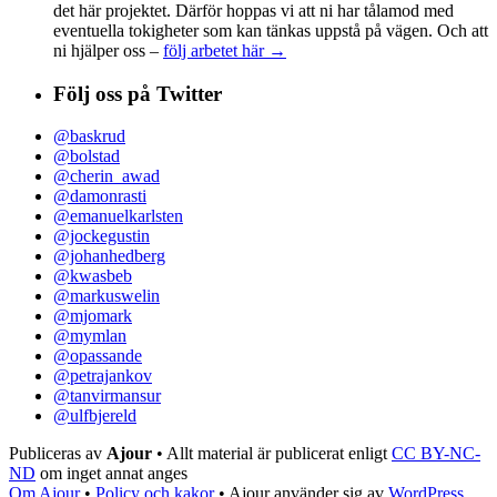
det här projektet. Därför hoppas vi att ni har tålamod med
eventuella tokigheter som kan tänkas uppstå på vägen. Och att
ni hjälper oss –
följ arbetet här →
Följ oss på Twitter
@baskrud
@bolstad
@cherin_awad
@damonrasti
@emanuelkarlsten
@jockegustin
@johanhedberg
@kwasbeb
@markuswelin
@mjomark
@mymlan
@opassande
@petrajankov
@tanvirmansur
@ulfbjereld
Publiceras av
Ajour
• Allt material är publicerat enligt
CC BY-NC-
ND
om inget annat anges
Om Ajour
•
Policy och kakor
•
Ajour använder sig av
WordPress
,