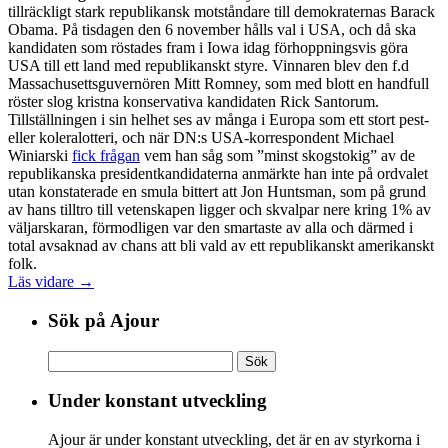
tillräckligt stark republikansk motståndare till demokraternas Barack
Obama. På tisdagen den 6 november hålls val i USA, och då ska
kandidaten som röstades fram i Iowa idag förhoppningsvis göra
USA till ett land med republikanskt styre. Vinnaren blev den f.d
Massachusettsguvernören Mitt Romney, som med blott en handfull
röster slog kristna konservativa kandidaten Rick Santorum.
Tillställningen i sin helhet ses av många i Europa som ett stort pest-
eller koleralotteri, och när DN:s USA-korrespondent Michael
Winiarski
fick frågan
vem han såg som ”minst skogstokig” av de
republikanska presidentkandidaterna anmärkte han inte på ordvalet
utan konstaterade en smula bittert att Jon Huntsman, som på grund
av hans tilltro till vetenskapen ligger och skvalpar nere kring 1% av
väljarskaran, förmodligen var den smartaste av alla och därmed i
total avsaknad av chans att bli vald av ett republikanskt amerikanskt
folk.
Läs vidare →
Sök på Ajour
Sök
efter:
Under konstant utveckling
Ajour är under konstant utveckling, det är en av styrkorna i