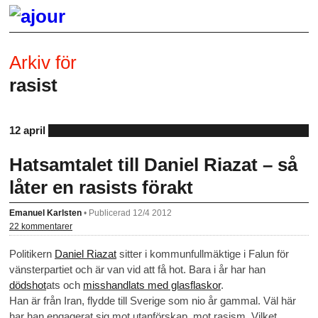
Arkiv för
rasist
12 april
Hatsamtalet till Daniel Riazat – så
låter en rasists förakt
Emanuel Karlsten
•
Publicerad 12/4 2012
22 kommentarer
Politikern
Daniel Riazat
sitter i kommunfullmäktige i Falun för
vänsterpartiet och är van vid att få hot. Bara i år har han
dödshot
ats och
misshandlats med glasflaskor
.
Han är från Iran, flydde till Sverige som nio år gammal. Väl här
har han engagerat sig mot utanförskap, mot rasism. Vilket