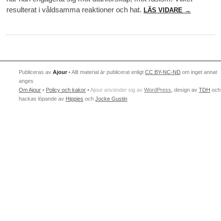
resulterat i våldsamma reaktioner och hat.
LÄS VIDARE →
Publiceras av
Ajour
• Allt material är publicerat enligt
CC BY-NC-ND
om inget annat
anges
Om Ajour
•
Policy och kakor
•
Ajour använder sig av
WordPress
, design av
TDH
och
hackas löpande av
Hippies
och
Jocke Gustin